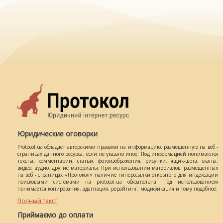
Юридические оговорки
Protocol.ua обладает авторскими правами на информацию, размещенную на веб -
страницах данного ресурса, если не указано иное. Под информацией понимаются
тексты, комментарии, статьи, фотоизображения, рисунки, ящик-шота, сканы,
видео, аудио, другие материалы. При использовании материалов, размещенных
на веб - страницах «Протокол» наличие гиперссылки открытого для индексации
поисковыми системами на protocol.ua обязательна. Под использованием
понимается копирования, адаптация, рерайтинг, модификация и тому подобное.
Полный текст
Приймаємо до оплати