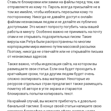
Ставьте блокировки или замки на файлы перед тем, как
отправляете их кому-то. Пароль всегда присылайте не в
том же имейле, чтобы избежать пересылки кому-то
постороннему. Никогда не давайте доступ к онлайн
файлам незнакомым людям и не делайте их публично
доступными. Это может попросту погубить часы вашей
работы в минуту. Особенно важно не принимать на почту
спам и не открывать подозрительных писем. Такие
вирусы как Petya были распространены по многим
корпорациям мира именно путем массовой рассылки.
Поэтому, никогда не отвечайте или не открывайте письма
от незнакомых адресов.
Также важно, чтобы индексация сайта, на котором вы
размещаете свои статьи. Если она будет проходить в
кратчайшие сроки, тогда другим людям будет очень
сложно скопировать ваш материал. Некоторые из
ресурсов отдельных стран предлагают также размещать
пометку об авторе в угле экрана и стараются
блокировать попытки копировать текст.
На крайний случай, вы можете прибегнуть к довольно
банальной тактике. В конце своей статьи напишите свою
короткую биографию и опишите сферу деятельности.