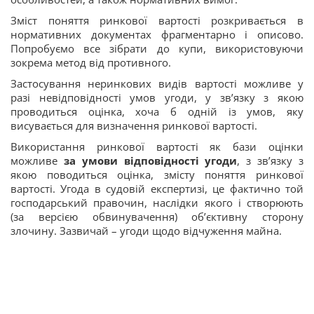
Зміст поняття ринкової вартості розкривається в
нормативних документах фрагментарно і описово.
Попробуємо все зібрати до купи, використовуючи
зокрема метод від противного.
Застосування неринкових видів вартості можливе у
разі невідповідності умов угоди, у зв’язку з якою
проводиться оцінка, хоча б одній із умов, яку
висувається для визначення ринкової вартості.
Використання ринкової вартості як бази оцінки
можливе
за умови відповідності угоди
, з зв’язку з
якою поводиться оцінка, змісту поняття ринкової
вартості. Угода в судовій експертизі, це фактично той
господарський правочин, наслідки якого і створюють
(за версією обвинувачення) об’єктивну сторону
злочину. Зазвичай – угоди щодо відчуження майна.