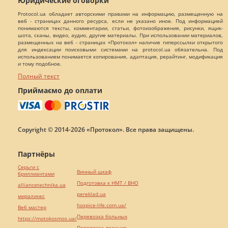
Юридические оговорки
Protocol.ua обладает авторскими правами на информацию, размещенную на
веб - страницах данного ресурса, если не указано иное. Под информацией
понимаются тексты, комментарии, статьи, фотоизображения, рисунки, ящик-
шота, сканы, видео, аудио, другие материалы. При использовании материалов,
размещенных на веб - страницах «Протокол» наличие гиперссылки открытого
для индексации поисковыми системами на protocol.ua обязательна. Под
использованием понимается копирования, адаптация, рерайтинг, модификация
и тому подобное.
Полный текст
Приймаємо до оплати
Copyright © 2014-2026 «Протокол». Все права защищены.
Партнёры
Серьги с
Винный шкаф
бриллиантами
Подготовка к НМТ / ВНО
alliancetechnika.ua
pereklad.ua
миралинкс
hospice-life.com.ua/
Веб мастер
Перевозка больных
https://motokosmos.ua/
Перевозка лежачих