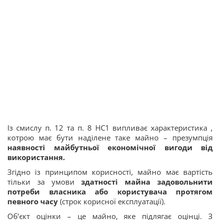
Із смислу п. 12 та п. 8 НС1 випливає характеристика ,
котрою має бути наділене таке майно – презумпція
наявності майбутньої економічної вигоди від
використання.
Згідно із принципом корисності, майно має вартість
тільки за умови
здатності майна задовольнити
потреби власника або користувача протягом
певного часу
(строк корисної експлуатації).
Об’єкт оцінки – це майно, яке підлягає оцінці. З