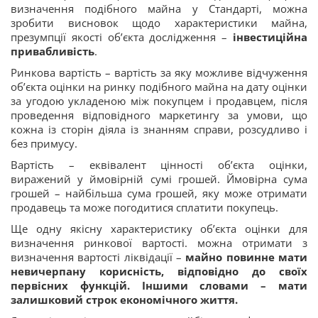
визначення подібного майна у Стандарті, можна
зробити висновок щодо характеристики майна,
презумпції якості об’єкта дослідження –
інвестиційна
привабливість
.
Ринкова вартість – вартість за яку можливе відчуження
об’єкта оцінки на ринку подібного майна на дату оцінки
за угодою укладеною між покупцем і продавцем, після
проведення відповідного маркетингу за умови, що
кожна із сторін діяла із знанням справи, розсудливо і
без примусу.
Вартість – еквівалент цінності об’єкта оцінки,
виражений у ймовірній сумі грошей. Ймовірна сума
грошей – найбільша сума грошей, яку може отримати
продавець та може погодитися сплатити покупець.
Ще одну якісну характеристику об’єкта оцінки для
визначення ринкової вартості. можна отримати з
визначення вартості ліквідації –
майно повинне мати
невичерпану корисність, відповідно до своїх
первісних функцій. Іншими словами – мати
залишковий строк економічного життя.