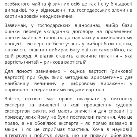
особистого майна фізичних осіб це так і є (у більшості
випадків), то у відношенні т.з. господарських злочинів
картина зовсім неоднозначна.
Зазвичай, у господарських відносинах, вибір бази
оцінки передує укладанню договору на проведення
оцінки майна. З точністю до навпаки у кримінальному
процесі - експерт не бере участь у виборі бази оцінки,
натомість слідство вибирає базу оцінки самостійно, на
свій розсуд. А відтак ставить класичне питання – яка
вартість (читай – ринкова вартість)?
Для ясності зазначимо – оцінка вартості (ринкової
вартості) при будь яких методиках арифметично дає
найбільшу величину у цифровому вираженні у
порівнянні з неринковими видами вартості.
Звісно, експерт має право вказувати у висновку
експерта на виявлені в ході проведення судової
експертизи факти, які мають значення для справи і з
приводу яких йому не були поставлені питання. Але це
право, а не обов’язок експерта – як прямо вказано в
законі і як це сприймає практика. Хоча в науковій
літературі і побутує думка, що це прямий обов’язок