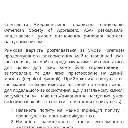
Спеціалісти Американської товариства оцінювачів
(American Society of Appraisers, ASA)
резюмували
вищенаведені умови визначення ринкової вартості
наступним чином.
Ринкова вартість розглядається за умови (premise)
продовжуваного використання майна (continued use),
що означає, що майно продовжуватиме використатись
для цілей, для яких воно було спроектоване і
виготовлене та для яких пристосоване на даний
момент (первісні функції). Приймаються припущення,
що майно знаходитиметься на своїй поточній локації
для подальшого використання, що у загальному смислі
розуміється як наявність/виконання наступних умов
(якісних ознак об’єкта оцінки – початкових припущень):
Наявність попиту на майно (принцип попиту і
пропонування, принцип очікування)
Наявність залишкового строку економічного
життя (принцип корисності)