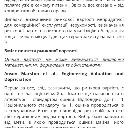
полягає уже в самому питанні. Звісно, все сказане – від
конкретних обставин справи.
Випадки визначення ринкової вартості непридатної
для комерційної експлуатації нерухомості, визначення
ринкової вартості списаного на утилізацію обладнання
тощо – мають місце. І для цих героїв захисту наша пісня
))
Зміст поняття ринкової вартості
Оцінка вартості не може визначатися виключно
математичними формулами та обчисленнями
Anson Marston et al., Engineering Valuation and
Depriciation
Перша за все, слід зазначити, що ринкова вартість є
однією з баз оцінки майна. Інакше ще називається в
літературі – стандартом оцінки.
Відповідно до п. 11
Національного стандарту № 1, оцінка проводиться із
застосуванням бази, що відповідає ринковій вартості
або неринковим видам вартості. Вибір бази залежить
від мети, з якою проводиться оцінка майна, його
особливостей, а також нормативних вимог.