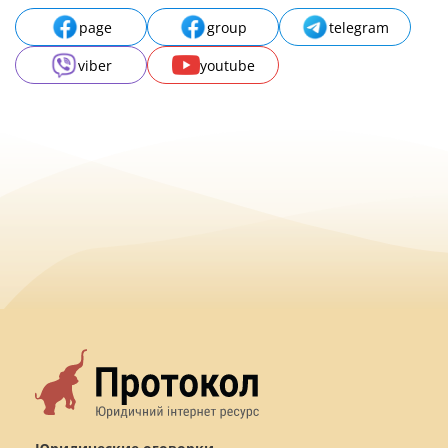
page
group
telegram
viber
youtube