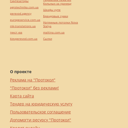
Синтезаторы
больных за границу
agrotechnika.com.ua
Шкафы купе
perevod.agency
Брендовые сумки
europeservice.com.ua
Натяжные потолки Nova
mk-translations.ua
Stelya
текст юа
maltina.com.ua
kievperevod.com.ua
Cылки
О проекте
Реклама на "Протокол"
"Протокол" без реклами!
Карта сайта
Тендер на юридическую услугу
Пользовательское соглашение
Допомогти ресурсу "Протокол"
Кредит онлайн