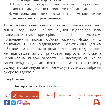
Подальше використання майна є практично
доцільним (наявність економічної вигоди)
Альтернативне використання не є можливим чи
економічно обгрунтованим
Тобто, визначення ринкової вартості майна має зміст
тільки тоді, коли об’єкт оцінки відповідає всім
вищезазначеним критеріям пп. 1-4 – умовам-
припущенням якості об’єкта оцінки. Якщо ж ці
припущення не відповідають фактичним даним
(обставинам справи), то встановлюваний вид вартості
не відповідає змісту ринкової вартості, а отже є
неринковим видом вартості. Як наслідок, оцінка за
таких вхідних даних перетворюється в гіпотетичну
оцінку, а отже результати її не можуть бути достовірним
джерелом доказів
.
Stay blessed
Автор статті:
Руденко Ігор
0
3243
0
Просмотров
Коментарии
Понравилось