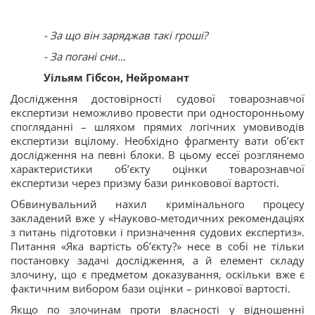
- За що він заряджав такі гроші?
- За погані сни…
Уільям Гібсон, Нейромант
Дослідження достовірності судової товарознавчої
експертизи неможливо провести при односторонньому
спогляданні – шляхом прямих логічних умовиводів
експертизи вцілому. Необхідно фрагменту вати об’єкт
дослідження на певні блоки. В цьому ессеї розглянемо
характеристики об’єкту оцінки товарознавчої
експертизи через призму бази ринковової вартості.
Обвинувальний нахил кримінального процесу
закладений вже у «Науково-методичних рекомендаціях
з питань підготовки і призначення судових експертиз».
Питання «Яка вартість об’єкту?» несе в собі не тільки
постановку задачі дослідження, а й елемент складу
злочину, що є предметом доказування, оскільки вже є
фактичним вибором бази оцінки – ринкової вартості.
Якщо по злочинам проти власності у відношенні