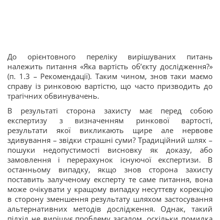
До орієнтовного переліку вирішуваних питань
належить питання «Яка вартість об’єкту дослідження?»
(п. 1.3 – Рекомендації). Таким чином, знов таки маємо
справу із ринковою вартістю, що часто призводить до
трагічних обвинувачень.
В результаті сторона захисту має перед собою
експертизу з визначенням ринкової вартості,
результати якої викликають щире але нервове
здивування – звідки страшні суми? Традиційний шлях –
пошуки недопустимості висновку як доказу, або
замовлення і перерахунок існуючої експертизи. В
останньому випадку, якщо знов сторона захисту
поставить залученому експерту те саме питання, вона
може очікувати у кращому випадку несуттєву корекцію
в сторону зменшення результату шляхом застосування
альтернативних методів дослідження. Однак, такий
підхід не вирішує проблему загалом, оскільки помилка