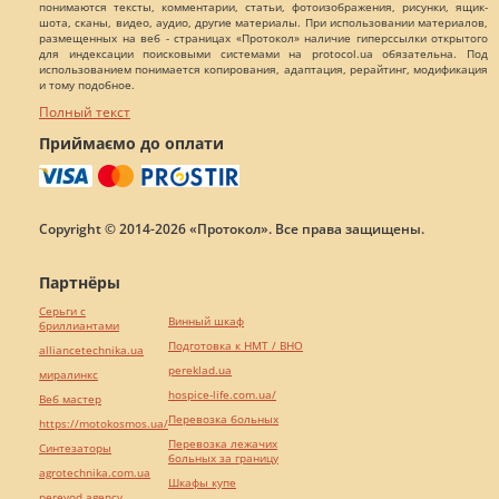
понимаются тексты, комментарии, статьи, фотоизображения, рисунки, ящик-
шота, сканы, видео, аудио, другие материалы. При использовании материалов,
размещенных на веб - страницах «Протокол» наличие гиперссылки открытого
для индексации поисковыми системами на protocol.ua обязательна. Под
использованием понимается копирования, адаптация, рерайтинг, модификация
и тому подобное.
Полный текст
Приймаємо до оплати
Copyright © 2014-2026 «Протокол». Все права защищены.
Партнёры
Серьги с
Винный шкаф
бриллиантами
Подготовка к НМТ / ВНО
alliancetechnika.ua
pereklad.ua
миралинкс
hospice-life.com.ua/
Веб мастер
Перевозка больных
https://motokosmos.ua/
Перевозка лежачих
Синтезаторы
больных за границу
agrotechnika.com.ua
Шкафы купе
perevod.agency