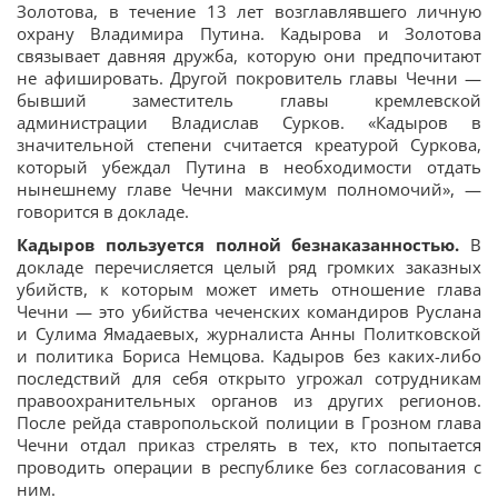
Золотова, в течение 13 лет возглавлявшего личную
охрану Владимира Путина. Кадырова и Золотова
связывает давняя дружба, которую они предпочитают
не афишировать. Другой покровитель главы Чечни —
бывший заместитель главы кремлевской
администрации Владислав Сурков. «Кадыров в
значительной степени считается креатурой Суркова,
который убеждал Путина в необходимости отдать
нынешнему главе Чечни максимум полномочий», —
говорится в докладе.
Кадыров пользуется полной безнаказанностью.
В
докладе перечисляется целый ряд громких заказных
убийств, к которым может иметь отношение глава
Чечни — это убийства чеченских командиров Руслана
и Сулима Ямадаевых, журналиста Анны Политковской
и политика Бориса Немцова. Кадыров без каких-либо
последствий для себя открыто угрожал сотрудникам
правоохранительных органов из других регионов.
После рейда ставропольской полиции в Грозном глава
Чечни отдал приказ стрелять в тех, кто попытается
проводить операции в республике без согласования с
ним.