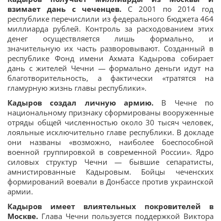
взимает дань с чеченцев.
С 2001 по 2014 год
республике перечислили из федерального бюджета 464
миллиарда рублей. Контроль за расходованием этих
денег осуществляется лишь формально, и
значительную их часть разворовывают. Созданный в
республике Фонд имени Ахмата Кадырова собирает
дань с жителей Чечни — формально деньги идут на
благотворительность, а фактически «тратятся на
гламурную жизнь главы республики».
Кадыров создал личную армию.
В Чечне по
национальному признаку сформированы вооруженные
отряды общей численностью около 30 тысяч человек,
лояльные исключительно главе республики. В докладе
они названы «возможно, наиболее боеспособной
военной группировкой в современной России». Ядро
силовых структур Чечни — бывшие сепаратисты,
амнистированные Кадыровым. Бойцы чеченских
формирований воевали в Донбассе против украинской
армии.
Кадыров имеет влиятельных покровителей в
Москве.
Глава Чечни пользуется поддержкой Виктора