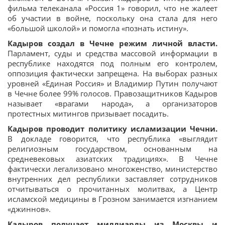
фильма телеканала «Россия 1» говорил, что не жалеет
об участии в войне, поскольку она стала для него
«большой школой» и помогла «познать истину».
Кадыров создал в Чечне режим личной власти.
Парламент, суды и средства массовой информации в
республике находятся под полным его контролем,
оппозиция фактически запрещена. На выборах разных
уровней «Единая Россия» и Владимир Путин получают
в Чечне более 99% голосов. Правозащитников Кадыров
называет «врагами народа», а организаторов
протестных митингов призывает посадить.
Кадыров проводит политику исламизации Чечни.
В докладе говорится, что республика «выглядит
религиозным государством, основанным на
средневековых азиатских традициях». В Чечне
фактически легализовано многоженство, министерство
внутренних дел республики заставляет сотрудников
отчитываться о прочитанных молитвах, а Центр
исламской медицины в Грозном занимается изгнанием
«джиннов».
Кадыров получает миллиарды из Москвы и