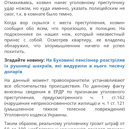
Отмахиваясь, хозяин нанес уголовному преступнику
удар ножом, но куда именно, указать полицейским не
смог, т.к. в комнате было темно.
Когда вор скрылся с места преступления, хозяин
сообщил обо всем, что произошло, в полицию. На
подоконнике он нашел нож, который неизвестный
принес с собой. Осмотрев квартиру, ее владелец
обнаружил, что злоумышленник ничего не успел
похитить.
Згадайте новину:
На Буковині пенсіонер розстріляв
із рушниці шахраїв, які видурили в нього тисячу
доларів
На данный момент правоохранители устанавливают
все обстоятельства происшествия. По данному факту
внесены сведения в ЕРДР по признакам уголовного
преступления, предусмотренного ч. 1 ст.162
(нарушение неприкосновенности жилища) и ч. 1 ст. 121
(умышленное тяжкое телесное повреждение)
Уголовного кодекса Украины.
Таким образом, реальному уголовнику грозит штраф от