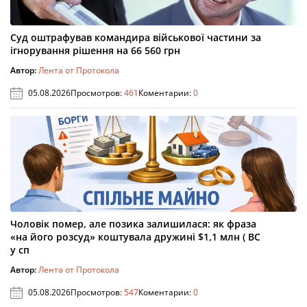
Суд оштрафував командира військової частини за
ігнорування рішення на 66 560 грн
Автор:
Лента от Протокола
05.08.2026
Просмотров:
461
Коментарии:
0
Чоловік помер, але позика залишилася: як фраза
«на його розсуд» коштувала дружині $1,1 млн ( ВС
у сп
Автор:
Лента от Протокола
05.08.2026
Просмотров:
547
Коментарии:
0