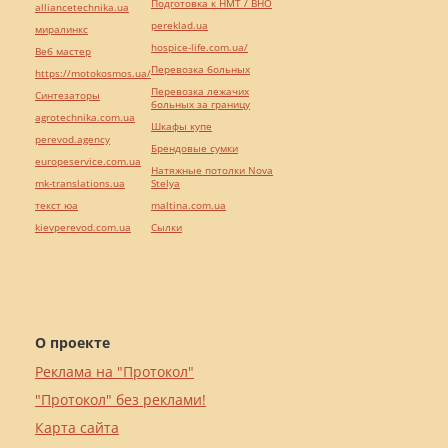
Подготовка к НМТ / ВНО
alliancetechnika.ua
pereklad.ua
миралинкс
hospice-life.com.ua/
Веб мастер
Перевозка больных
https://motokosmos.ua/
Перевозка лежачих
Синтезаторы
больных за границу
agrotechnika.com.ua
Шкафы купе
perevod.agency
Брендовые сумки
europeservice.com.ua
Натяжные потолки Nova
mk-translations.ua
Stelya
текст юа
maltina.com.ua
kievperevod.com.ua
Cылки
О проекте
Реклама на "Протокол"
"Протокол" без реклами!
Карта сайта