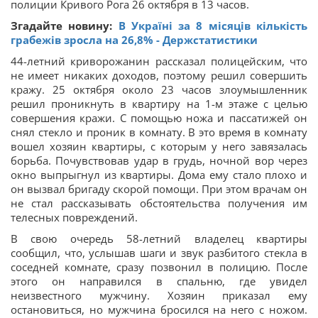
полиции Кривого Рога 26 октября в 13 часов.
Згадайте новину:
В Україні за 8 місяців кількість
грабежів зросла на 26,8% - Держстатистики
44-летний криворожанин рассказал полицейским, что
не имеет никаких доходов, поэтому решил совершить
кражу. 25 октября около 23 часов злоумышленник
решил проникнуть в квартиру на 1-м этаже с целью
совершения кражи. С помощью ножа и пассатижей он
снял стекло и проник в комнату. В это время в комнату
вошел хозяин квартиры, с которым у него завязалась
борьба. Почувствовав удар в грудь, ночной вор через
окно выпрыгнул из квартиры. Дома ему стало плохо и
он вызвал бригаду скорой помощи. При этом врачам он
не стал рассказывать обстоятельства получения им
телесных повреждений.
В свою очередь 58-летний владелец квартиры
сообщил, что, услышав шаги и звук разбитого стекла в
соседней комнате, сразу позвонил в полицию. После
этого он направился в спальню, где увидел
неизвестного мужчину. Хозяин приказал ему
остановиться, но мужчина бросился на него с ножом.