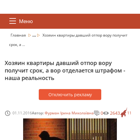
Меню
...
Главная
Хозяин квартиры давший отпор вору получит
срок, а ...
Хозяин квартиры давший отпор вору
получит срок, а вор отделается штрафом -
наша реальность
Отключить рекламу
0
2643
01.11.2016
Автор:
Фурман Ірина Миколаївна
11