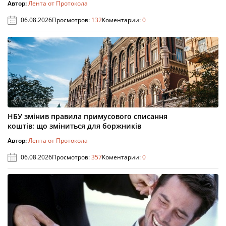
Автор:
Лента от Протокола
06.08.2026
Просмотров:
132
Коментарии:
0
НБУ змінив правила примусового списання
коштів: що зміниться для боржників
Автор:
Лента от Протокола
06.08.2026
Просмотров:
357
Коментарии:
0