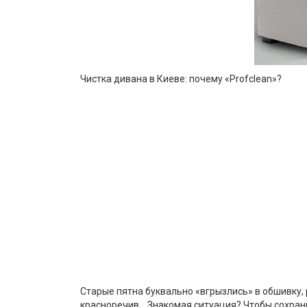
Чистка дивана в Киеве: почему «Profclean»?
Старые пятна буквально «вгрызлись» в обшивку,
красноречив... Знакомая ситуация? Чтобы сохран