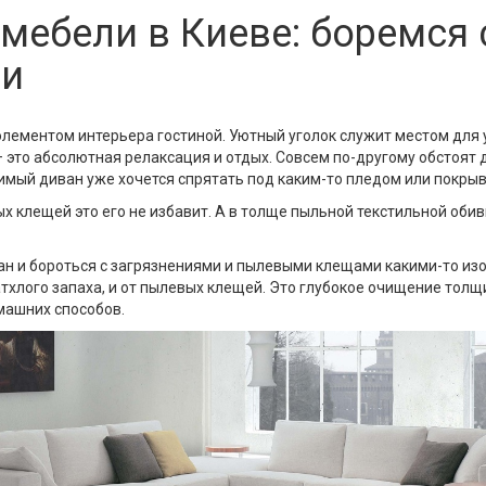
мебели в Киеве: боремся 
и
лементом интерьера гостиной. Уютный уголок служит местом для 
 это абсолютная релаксация и отдых. Совсем по-другому обстоят 
бимый диван уже хочется спрятать под каким-то пледом или покры
ых клещей это его не избавит. А в толще пыльной текстильной обив
ан и бороться с загрязнениями и пылевыми клещами какими-то и
 затхлого запаха, и от пылевых клещей. Это глубокое очищение тол
машних способов.