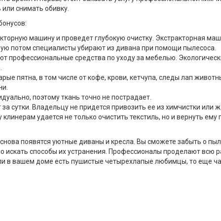
 или снимать обивку.
бонусов:
акторную машину и проведет глубокую очистку. Экстракторная ма
орую потом специалисты убирают из дивана при помощи пылесоса.
ют профессиональные средства по уходу за мебелью. Экологичес
.
рые пятна, в том числе от кофе, крови, кетчупа, следы лап животн
ни.
уально, поэтому ткань точно не пострадает.
за сутки. Владельцу не придется привозить ее из химчистки или ж
клинерам удается не только очистить текстиль, но и вернуть ему
снова появятся уютные диваны и кресла. Вы сможете забыть о пыл
о искать способы их устранения. Профессионалы проделают всю ра
сли в вашем доме есть пушистые четырехлапые любимцы, то еще ч