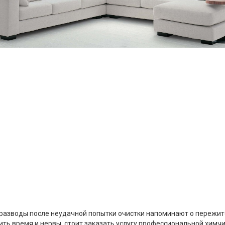
 разводы после неудачной попытки очистки напоминают о пережит
ить время и нервы, стоит заказать услугу профессиональной химчис