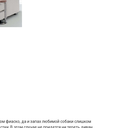
ом фиаско, да и запах любимой собаки слишком
тки. В этом случае не придется ни тереть диван,