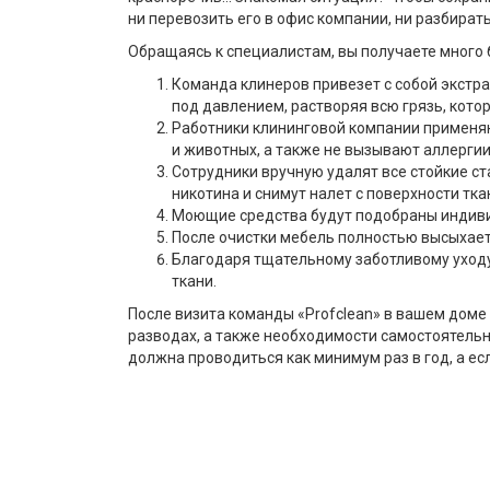
ни перевозить его в офис компании, ни разбирать
Обращаясь к специалистам, вы получаете много 
Команда клинеров привезет с собой экстр
под давлением, растворяя всю грязь, кот
Работники клининговой компании применя
и животных, а также не вызывают аллергии
Сотрудники вручную удалят все стойкие ста
никотина и снимут налет с поверхности тка
Моющие средства будут подобраны индивид
После очистки мебель полностью высыхает 
Благодаря тщательному заботливому уходу 
ткани.
После визита команды «Profclean» в вашем доме 
разводах, а также необходимости самостоятельн
должна проводиться как минимум раз в год, а е