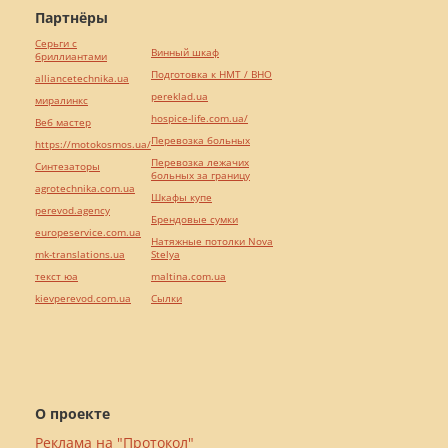
Партнёры
Серьги с
Винный шкаф
бриллиантами
Подготовка к НМТ / ВНО
alliancetechnika.ua
pereklad.ua
миралинкс
hospice-life.com.ua/
Веб мастер
Перевозка больных
https://motokosmos.ua/
Перевозка лежачих
Синтезаторы
больных за границу
agrotechnika.com.ua
Шкафы купе
perevod.agency
Брендовые сумки
europeservice.com.ua
Натяжные потолки Nova
mk-translations.ua
Stelya
текст юа
maltina.com.ua
kievperevod.com.ua
Cылки
О проекте
Реклама на "Протокол"