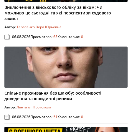
Виключення з військового обліку за віком: чи
можливо це сьогодні та які перспективи судового
захист
Автор:
Тарасенко Вера Юрьевна
06.08.2026
Просмотров:
65
Коментарии:
0
Спільне проживання без шлюбу: особливості
доведення та юридичні ризики
Автор:
Лента от Протокола
06.08.2026
Просмотров:
51
Коментарии:
0