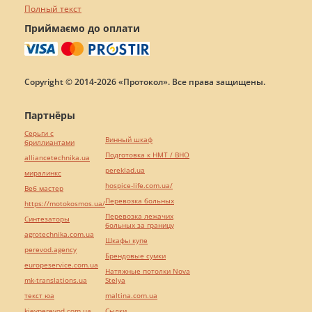
Полный текст
Приймаємо до оплати
Copyright © 2014-2026 «Протокол». Все права защищены.
Партнёры
Серьги с
Винный шкаф
бриллиантами
Подготовка к НМТ / ВНО
alliancetechnika.ua
pereklad.ua
миралинкс
hospice-life.com.ua/
Веб мастер
Перевозка больных
https://motokosmos.ua/
Перевозка лежачих
Синтезаторы
больных за границу
agrotechnika.com.ua
Шкафы купе
perevod.agency
Брендовые сумки
europeservice.com.ua
Натяжные потолки Nova
mk-translations.ua
Stelya
текст юа
maltina.com.ua
kievperevod.com.ua
Cылки