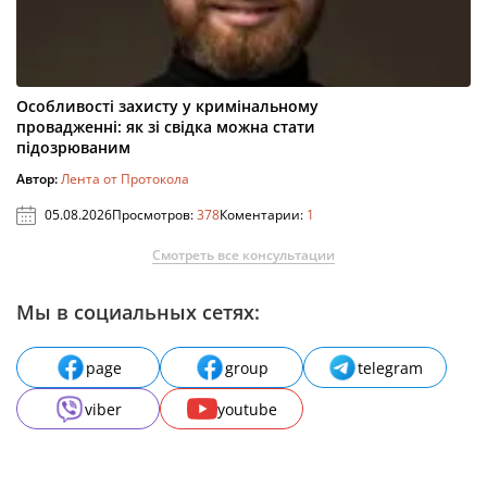
Особливості захисту у кримінальному
провадженні: як зі свідка можна стати
підозрюваним
Автор:
Лента от Протокола
05.08.2026
Просмотров:
378
Коментарии:
1
Смотреть все консультации
Мы в социальных сетях:
page
group
telegram
viber
youtube