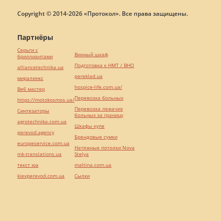
Copyright © 2014-2026 «Протокол». Все права защищены.
Партнёры
Серьги с
Винный шкаф
бриллиантами
Подготовка к НМТ / ВНО
alliancetechnika.ua
pereklad.ua
миралинкс
hospice-life.com.ua/
Веб мастер
Перевозка больных
https://motokosmos.ua/
Перевозка лежачих
Синтезаторы
больных за границу
agrotechnika.com.ua
Шкафы купе
perevod.agency
Брендовые сумки
europeservice.com.ua
Натяжные потолки Nova
mk-translations.ua
Stelya
текст юа
maltina.com.ua
kievperevod.com.ua
Cылки