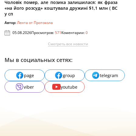
Чоловік помер, але позика залишилася: як фраза
«на його розсуд» коштувала дружині $1,1 млн ( ВС
у сп
Автор:
Лента от Протокола
05.08.2026
Просмотров:
571
Коментарии:
0
Смотреть все новости
Мы в социальных сетях:
page
group
telegram
viber
youtube