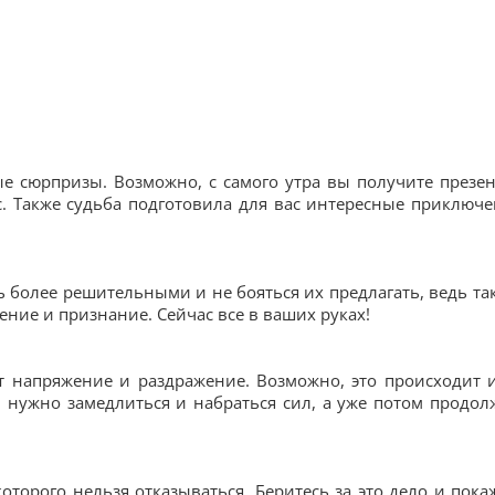
 сюрпризы. Возможно, с самого утра вы получите презен
с. Также судьба подготовила для вас интересные приключе
ь более решительными и не бояться их предлагать, ведь та
ние и признание. Сейчас все в ваших руках!
 напряжение и раздражение. Возможно, это происходит и
 нужно замедлиться и набраться сил, а уже потом продол
оторого нельзя отказываться. Беритесь за это дело и пока