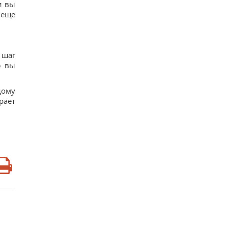
и вы
 еще
 шаг
ю вы
дому
рает