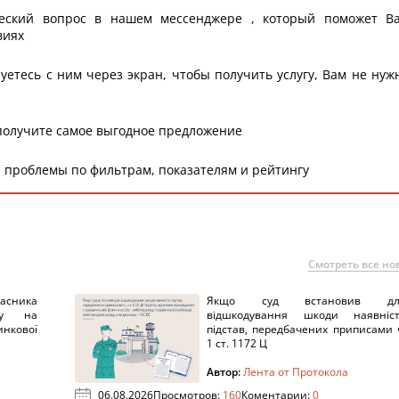
еский вопрос в нашем мессенджере , который поможет В
виях
уетесь с ним через экран, чтобы получить услугу, Вам не нуж
получите самое выгодное предложение
 проблемы по фильтрам, показателям и рейтингу
Смотреть все но
ника
Якщо суд встановив дл
нку на
відшкодування шкоди наявніс
нкової
підстав, передбачених приписами 
1 ст. 1172 Ц
Автор:
Лента от Протокола
06.08.2026
Просмотров:
160
Коментарии:
0