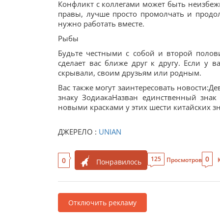
Конфликт с коллегами может быть неизбежн
правы, лучше просто промолчать и продол
нужно работать вместе.
Рыбы
Будьте честными с собой и второй полови
сделает вас ближе друг к другу. Если у в
скрывали, своим друзьям или родным.
Вас также могут заинтересовать новости:Дев
знаку ЗодиакаНазван единственный знак
новыми красками у этих шести китайских з
ДЖЕРЕЛО :
UNIAN
0
125
0
Просмотров
Понравилось
Отключить рекламу