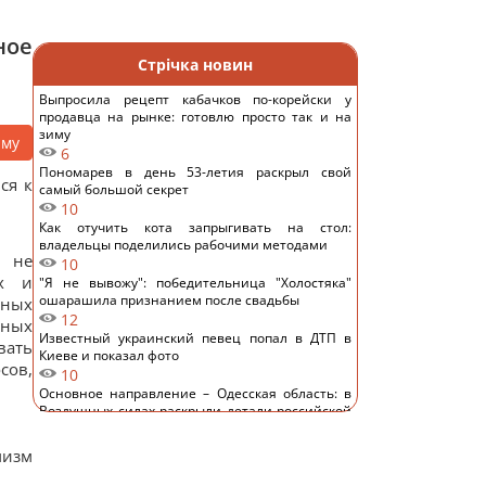
ное
Стрічка новин
Выпросила рецепт кабачков по-корейски у
продавца на рынке: готовлю просто так и на
зиму
аму
6
Пономарев в день 53-летия раскрыл свой
ся к
самый большой секрет
10
Как отучить кота запрыгивать на стол:
владельцы поделились рабочими методами
и не
10
ях и
"Я не вывожу": победительница "Холостяка"
ошарашила признанием после свадьбы
вных
12
чных
Известный украинский певец попал в ДТП в
вать
Киеве и показал фото
сов,
10
Основное направление – Одесская область: в
Воздушных силах раскрыли детали российской
атаки
11
мизм
Замораживаю ягоды так - зимой пахнут, как с
грядки, не превращаются в кашу: простой трюк