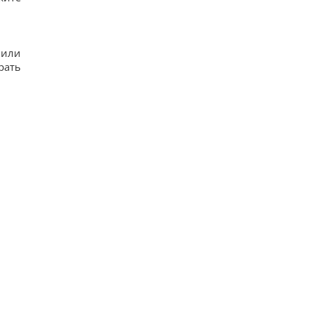
 или
рать