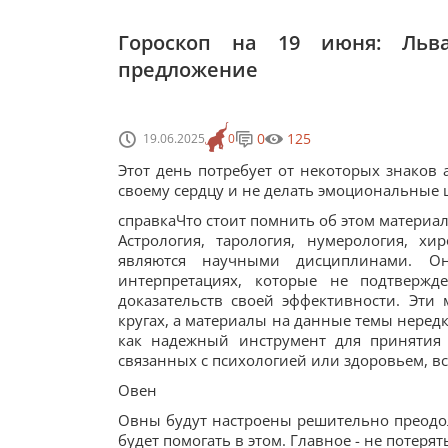
Гороскоп на 19 июня: Льв
предложение
0
125
19.06.2025
0
Этот день потребует от некоторых знаков 
своему сердцу и не делать эмоциональные 
справкаЧто стоит помнить об этом материа
Астрология, тарология, нумерология, х
являются научными дисциплинами. О
интерпретациях, которые не подтверж
доказательств своей эффективности. Эт
кругах, а материалы на данные темы нередк
как надежный инструмент для принятия
связанных с психологией или здоровьем, вс
Овен
Овны будут настроены решительно преодо
будет помогать в этом. Главное - не потерят