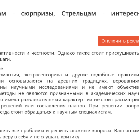
ам - сюрпризы, Стрельцам - интерес
Отключить рекл
активности и честности. Однако также стоит прислушивать
шаги.
ле
иромантия, экстрасенсорика и другие подобные практик
ни основываются на древних традициях, веровани
дены научными исследованиями и не имеют объекти
и методы не являются признанными в академических нау
о имеют развлекательный характер - их не стоит рассматри
 решений или составления планов. При решении вопро
егда стоит обращаться к научным специалистам.
леть все проблемы и решить сложные вопросы. Ваш опти
ь веру в себя и не слушать критику.