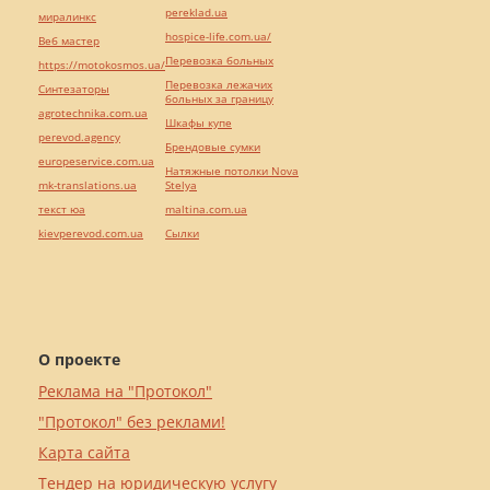
pereklad.ua
миралинкс
hospice-life.com.ua/
Веб мастер
Перевозка больных
https://motokosmos.ua/
Перевозка лежачих
Синтезаторы
больных за границу
agrotechnika.com.ua
Шкафы купе
perevod.agency
Брендовые сумки
europeservice.com.ua
Натяжные потолки Nova
mk-translations.ua
Stelya
текст юа
maltina.com.ua
kievperevod.com.ua
Cылки
О проекте
Реклама на "Протокол"
"Протокол" без реклами!
Карта сайта
Тендер на юридическую услугу