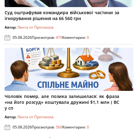
Суд оштрафував командира військової частини за
ігнорування рішення на 66 560 грн
Автор:
Лента от Протокола
05.08.2026
Просмотров:
470
Коментарии:
0
Чоловік помер, але позика залишилася: як фраза
«на його розсуд» коштувала дружині $1,1 млн ( ВС
у сп
Автор:
Лента от Протокола
05.08.2026
Просмотров:
560
Коментарии:
0