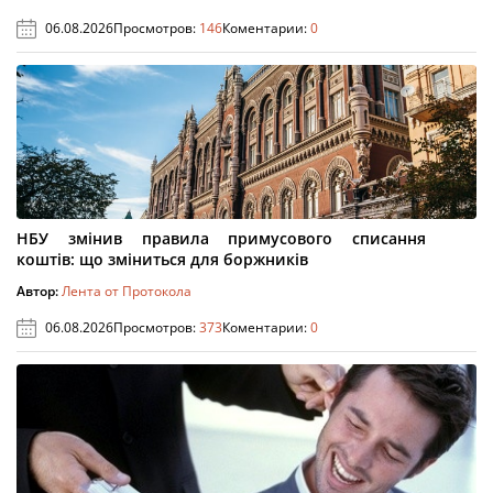
06.08.2026
Просмотров:
146
Коментарии:
0
НБУ змінив правила примусового списання
коштів: що зміниться для боржників
Автор:
Лента от Протокола
06.08.2026
Просмотров:
373
Коментарии:
0