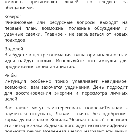
живость притягивают людей, но следите за
обещаниями.
Козерог
Финансовые или ресурсные вопросы выходят на
первый план, возможны полезные обсуждения и
удачные сделки. Главное - не закрываться от новых
подходов.
Водолей
Вы будете в центре внимания, ваша оригинальность и
идеи найдут отклик. Используйте этот импульс для
продвижения своих инициатив.
Рыбы
Интуиция особенно тонко улавливает невидимое,
возможно, вам захочется уединения. День подходит
для восстановления энергии и пересмотра личных
целей.
Вас также могут заинтересовать новости:Тельцам -
научиться отпускать, Львам - сиять без одобрения:
карма души знаков Зодиака"Черная полоса" настигает
эти четыре знака Зодиака: кого ждут испытанияДеньги
польются рекой: Вселенная щедро наградит эти знаки