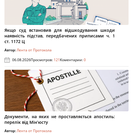
Якщо суд встановив для відшкодування шкоди
наявність підстав, передбачених приписами ч. 1
ст. 1172 Ц
Автор:
Лента от Протокола
06.08.2026
Просмотров:
121
Коментарии:
0
Документи, на яких не проставляється апостиль:
перелік від Мін’юсту
Автор:
Лента от Протокола