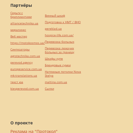
Партнёры
Серьги с
Винный шкаф
бриллиантами
Подготовка к НМТ / ВНО
alliancetechnika.ua
pereklad.ua
миралинкс
hospice-life.com.ua/
Веб мастер
Перевозка больных
https://motokosmos.ua/
Перевозка лежачих
Синтезаторы
больных за границу
agrotechnika.com.ua
Шкафы купе
perevod.agency
Брендовые сумки
europeservice.com.ua
Натяжные потолки Nova
mk-translations.ua
Stelya
текст юа
maltina.com.ua
kievperevod.com.ua
Cылки
О проекте
Реклама на "Протокол"