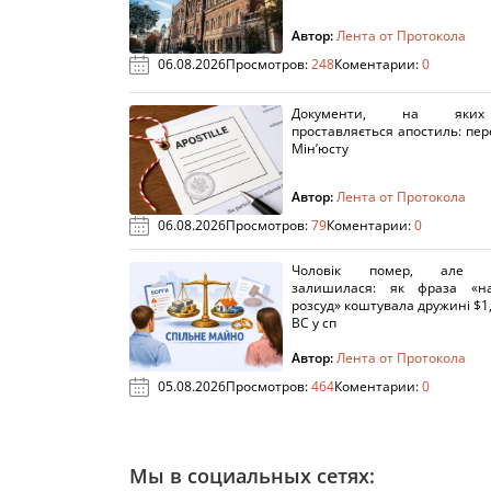
Автор:
Лента от Протокола
06.08.2026
Просмотров:
248
Коментарии:
0
Документи, на яки
проставляється апостиль: пере
Мін’юсту
Автор:
Лента от Протокола
06.08.2026
Просмотров:
79
Коментарии:
0
Чоловік помер, але п
залишилася: як фраза «н
розсуд» коштувала дружині $1,
ВС у сп
Автор:
Лента от Протокола
05.08.2026
Просмотров:
464
Коментарии:
0
Мы в социальных сетях: