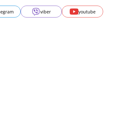
legram
viber
youtube