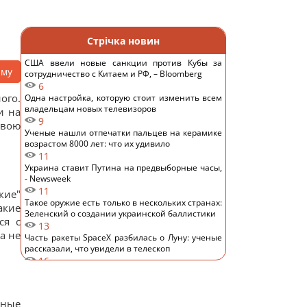
Стрічка новин
США ввели новые санкции против Кубы за
аму
сотрудничество с Китаем и РФ, – Bloomberg
6
ого.
Одна настройка, которую стоит изменить всем
владельцам новых телевизоров
и на
9
свою
Ученые нашли отпечатки пальцев на керамике
возрастом 8000 лет: что их удивило
11
Украина ставит Путина на предвыборные часы,
- Newsweek
11
кие"
Такое оружие есть только в нескольких странах:
акие
Зеленский о создании украинской баллистики
ся с
13
а не
Часть ракеты SpaceX разбилась о Луну: ученые
рассказали, что увидели в телескоп
16
Никитюк с годовалым сыном укатила на отдых в
горы и нарвалась на хейт
14
чные