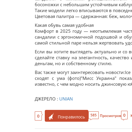
босоножки с небольшим устойчивым каблуко
Такие модели легко вписываются в повседне
Цветовая палитра — сдержанная: беж, моло
Какая обувь самая удобная
Комфорт в 2025 году — неотъемлемая час
сандалии с эргономичной подошвой и обу
самой стильной паре нельзя жертвовать уд
Если вы хотите выглядеть актуально и со 
сделайте ставку на элегантность, качество
деньгам, но и собственному стилю.
Вас также могут заинтересовать новости:Ice
сходят с ума (фото)"Мисс Украина" пок
известно, с чем модно носить джинсовую ю
ДЖЕРЕЛО :
UNIAN
0
585
0
Просмотров
Понравилось