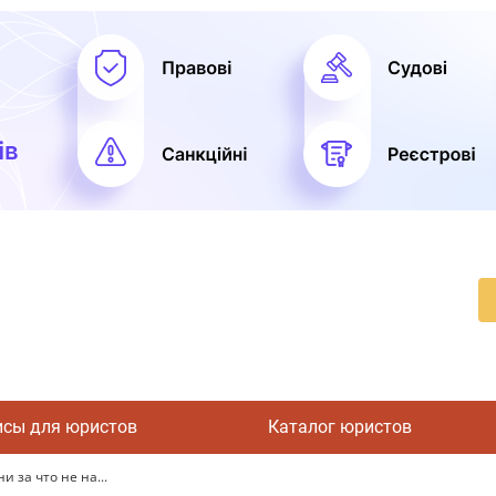
исы для юристов
Каталог юристов
 за что не на...