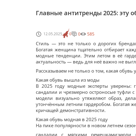
Главные антитренды 2025: эту о
0
585
12.05.2025
0
Стиль — это не только о дорогих брендах
Богатая женщина тщательно отбирает кажд
модные тенденции. Этим летом в её гард
актуальность — ведь для неё важно не выгля
Рассказываем не только о том, какая обувь у
Какая обувь вышла из моды
В 2025 году модные эксперты уверены: г
сандалии и чрезмерно остроносые туфли с
модели визуально утяжеляют образ, дела
утончённым летним гардеробом. Богатая ж
кричащей демонстративности.
Какая обувь модная в 2025 году
На пике популярности в новом летнем сезон
сандалии с мягкими ремешками;мюли н