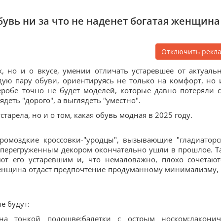
бувь ни за что не наденет богатая женщина
Отключить рекл
, но и о вкусе, умении отличать устаревшее от актуальн
ую пару обуви, ориентируясь не только на комфорт, но 
еробе точно не будет моделей, которые давно потеряли 
деть "дорого", а выглядеть "уместно".
старела, но и о том, какая обувь модная в 2025 году.
ромоздкие кроссовки-"уродцы", вызывающие "гладиаторс
 перегруженным декором окончательно ушли в прошлое. Т
ют его устаревшим и, что немаловажно, плохо сочетают
енщина отдаст предпочтение продуманному минимализму, 
е будут:
а тонкой подошве;балетки с острым носком;лакони