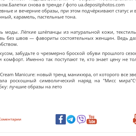
м.Балетки снова в тренде / фото ua.depositphotos.com
вные и вечерние образы, при этом подчёркивают статус и в
чный, карамель, пастельные тона.
ть моды. Лёгкие шлёпанцы из натуральной кожи, текстил
вь без швов — фавориты состоятельных женщин. Ведь да
обством.
вкусом, забудьте о чрезмерно броской обуви прошлого сезо
 и комфорт. Именно так поступают те, кто знает цену не то
 Cream Manicure: новый тренд маникюра, от которого все зв
азала роскошный символический наряд на "Мисс мира"С
бку: лучшие образы на лето
Коментарии