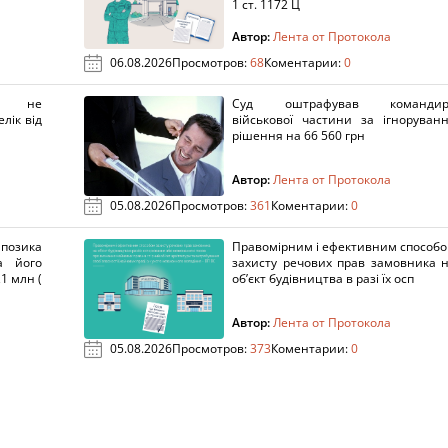
1 ст. 1172 Ц
Автор:
Лента от Протокола
06.08.2026
Просмотров:
68
Коментарии:
0
х не
Суд оштрафував командир
лік від
військової частини за ігноруван
рішення на 66 560 грн
Автор:
Лента от Протокола
05.08.2026
Просмотров:
361
Коментарии:
0
озика
Правомірним і ефективним способ
а його
захисту речових прав замовника 
1 млн (
об’єкт будівництва в разі їх осп
Автор:
Лента от Протокола
05.08.2026
Просмотров:
373
Коментарии:
0