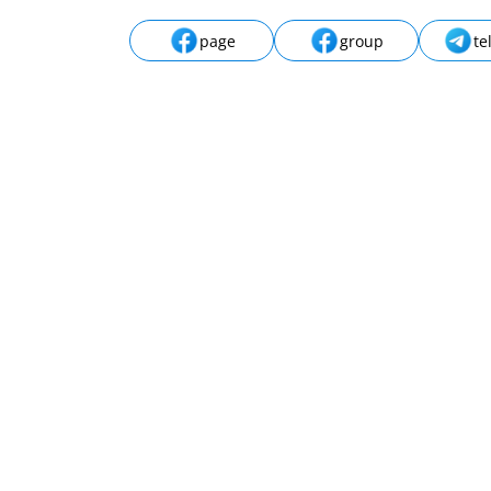
page
group
te