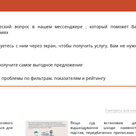
еский вопрос в нашем мессенджере , который поможет В
виях
уетесь с ним через экран, чтобы получить услугу, Вам не нуж
получите самое выгодное предложение
 проблемы по фильтрам, показателям и рейтингу
Смотреть все но
сового
Якщо суд встановив дл
ься для
відшкодування шкоди наявніс
підстав, передбачених приписами 