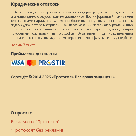
Юридические оговорки
Protocol.ua обладает авторскими правами на информацию, размещенную на веб -
страницах данного ресурса, если не указано иное. Под информацией понимаются
тексты, комментарии, статьи, фотоизображения, рисунки, ящик-шота, сканы,
видео, аудио, другие материалы. При использовании материалов, размещенных
на веб - страницах «Протокол» наличие гиперссылки открытого для индексации
поисковыми системами на protocol.ua обязательна. Под использованием
понимается копирования, адаптация, рерайтинг, модификация и тому подобное.
Полный текст
Приймаємо до оплати
Copyright © 2014-2026 «Протокол». Все права защищены.
О проекте
Реклама на "Протокол"
"Протокол" без реклами!