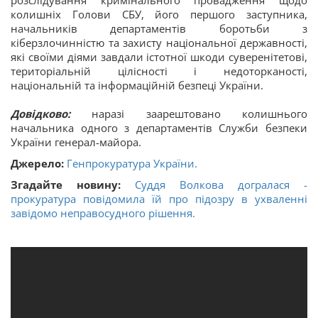
розслідування кримінального провадження щодо
колишніх Голови СБУ, його першого заступника,
начальників департаментів боротьби з
кіберзлочинністю та захисту національної державності,
які своїми діями завдали істотної шкоди суверенітетові,
територіальній цілісності і недоторканості,
національній та інформаційній безпеці України.
Довідково:
наразі заарештовано колишнього
начальника одного з департаментів Служби безпеки
України генерал-майора.
Джерело:
Генпрокуратура України.
Згадайте новину:
Суддя Волкова догралася -
прокуратура повідомила їй про підозру в ухваленні
завідомо неправосудного рішення.