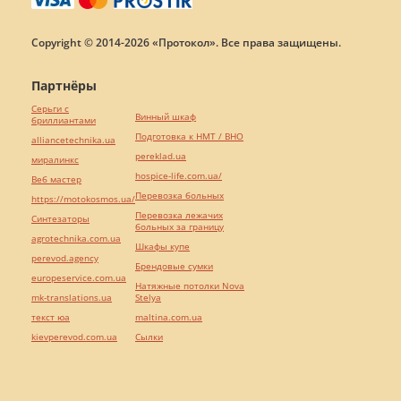
Copyright © 2014-2026 «Протокол». Все права защищены.
Партнёры
Серьги с
Винный шкаф
бриллиантами
Подготовка к НМТ / ВНО
alliancetechnika.ua
pereklad.ua
миралинкс
hospice-life.com.ua/
Веб мастер
Перевозка больных
https://motokosmos.ua/
Перевозка лежачих
Синтезаторы
больных за границу
agrotechnika.com.ua
Шкафы купе
perevod.agency
Брендовые сумки
europeservice.com.ua
Натяжные потолки Nova
mk-translations.ua
Stelya
текст юа
maltina.com.ua
kievperevod.com.ua
Cылки