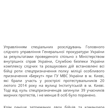
Управлінням спеціальних розслідувань Головного
слідчого управління Генеральної прокуратури України
за результатами проведеного спільно з Міністерством
внутрішніх справ України, Службою безпеки України
комплексу слідчих та розшукових дій встановлені всі
бійці роти спецпризначення полку міліції особливого
призначення «Беркут» при ГУ МВС України в м. Києві,
які брали участь у розстрілі протестувальників 20
лютого 2014 року на вулиці Інститутській в м. Києві.
Тоді від куль спецпризначенців загинули 39 учасників
мирних протестів, і не менше 8 осіб було поранено.
Крім раніше затриманих двох бійців та командира