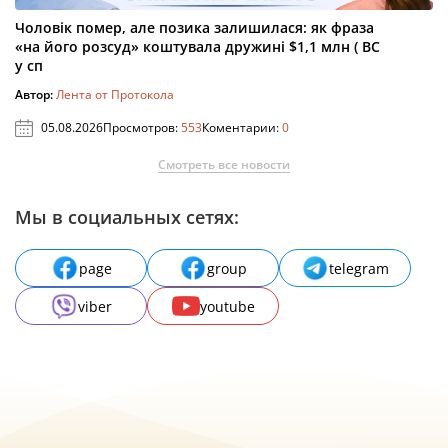
Чоловік помер, але позика залишилася: як фраза
«на його розсуд» коштувала дружині $1,1 млн ( ВС
у сп
Автор:
Лента от Протокола
05.08.2026
Просмотров:
553
Коментарии:
0
Смотреть все новости
Мы в социальных сетях:
page
group
telegram
viber
youtube