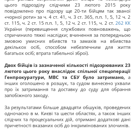
цього підрозділу слідчими 23 лютого 2015 року
повідомлено про підозру ще 20-ти бійцям так званої
«чорної роти» за ч. 4 ст. 41, ч. 3 ст. 365, п.п. 1, 5, 12 ч. 2
ст. 115, ч. 2 ст. 15 п.п. 1, 5, 12 ч. 2 ст. 115, ч. 2 ст.
262
КК
України (перевищення службових повноважень, що
спричинило тяжкі наслідки; вчинення за попередньою
змовою умисних вбивств та замахів на вбивства
декількох осіб, способом небезпечним для життя
багатьох осіб; втрата табельної зброї).
Двох бійців із зазначеної кількості підозрюваних 23
лютого цього року внаслідок спільної спецоперації
Генпрокуратури, МВС та СБУ було затримано,
а
інших оголошено в розшук, та судом винесено ухвали
про їх затримання та доставку до суду для обрання
запобіжного заходу.
За результатами більше двадцяти обшуків, проведених
одночасно в м. Києві та шести областях, а також інших
слідчих та процесуальних дій, отримані додаткові дані
причетності вказаних осіб до інкримінованих злочинів.