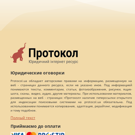
Юридические оговорки
Protocol.ua обладает авторскими правами на информацию, размещенную на
веб - страницах данного ресурса, если не указано иное. Под информацией
понимаются тексты, комментарии, статьи, фотоизображения, рисунки, ящик-
шота, сканы, видео, аудио, другие материалы. При использовании материалов,
размещенных на веб - страницах «Протокол» наличие гиперссылки открытого
для индексации поисковыми системами на protocol.ua обязательна. Под
использованием понимается копирования, адаптация, рерайтинг, модификация
и тому подобное.
Полный текст
Приймаємо до оплати