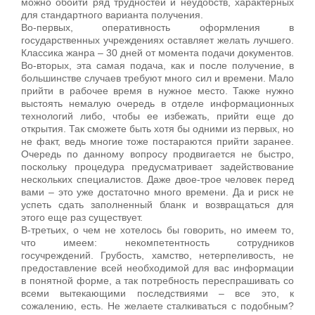
можно обойти ряд трудностей и неудобств, характерных
для стандартного варианта получения.
Во-первых, оперативность оформления в
государственных учреждениях оставляет желать лучшего.
Классика жанра – 30 дней от момента подачи документов.
Во-вторых, эта самая подача, как и после получение, в
большинстве случаев требуют много сил и времени. Мало
прийти в рабочее время в нужное место. Также нужно
выстоять немалую очередь в отделе информационных
технологий либо, чтобы ее избежать, прийти еще до
открытия. Так сможете быть хотя бы одними из первых, но
не факт, ведь многие тоже постараются прийти заранее.
Очередь по данному вопросу продвигается не быстро,
поскольку процедура предусматривает задействование
нескольких специалистов. Даже двое-трое человек перед
вами – это уже достаточно много времени. Да и риск не
успеть сдать заполненный бланк и возвращаться для
этого еще раз существует.
В-третьих, о чем не хотелось бы говорить, но имеем то,
что имеем: некомпетентность сотрудников
госучреждений. Грубость, хамство, нетерпеливость, не
предоставление всей необходимой для вас информации
в понятной форме, а так потребность переспрашивать со
всеми вытекающими последствиями – все это, к
сожалению, есть. Не желаете сталкиваться с подобным?