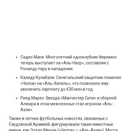
Садио Мане. Многолетний одноклубник Фирмино
теперь выступает за «Аль-Наср», составляя с
Роналду пару в нападении.
Калиду Кулибали. Сенегальский защитник поменял
«Челси» на «Аль-Хиляль», что позволило ему
увеличить зарплату до €30 млн в год.
Рияд Марез. Звезда «Манчестер Сити» и сборной
Алжира в этом межсезонье стал игроком «Аль-
Ахли».
Также в летних футбольных новостях, связанных с
Саудовской Аравией, фигурировали такие известные
имена, как Эдуар Менди («Челси» — «Аль-Ахли»), Мусса