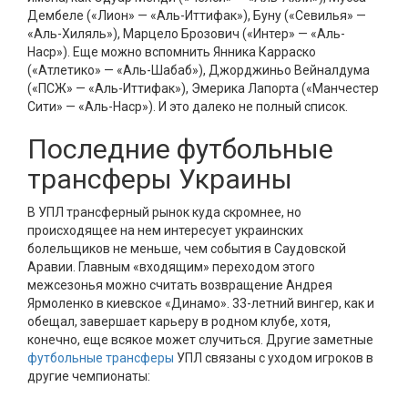
Дембеле («Лион» — «Аль-Иттифак»), Буну («Севилья» —
«Аль-Хиляль»), Марцело Брозович («Интер» — «Аль-
Наср»). Еще можно вспомнить Янника Карраско
(«Атлетико» — «Аль-Шабаб»), Джорджиньо Вейналдума
(«ПСЖ» — «Аль-Иттифак»), Эмерика Лапорта («Манчестер
Сити» — «Аль-Наср»). И это далеко не полный список.
Последние футбольные
трансферы Украины
В УПЛ трансферный рынок куда скромнее, но
происходящее на нем интересует украинских
болельщиков не меньше, чем события в Саудовской
Аравии. Главным «входящим» переходом этого
межсезонья можно считать возвращение Андрея
Ярмоленко в киевское «Динамо». 33-летний вингер, как и
обещал, завершает карьеру в родном клубе, хотя,
конечно, еще всякое может случиться. Другие заметные
футбольные трансферы
УПЛ связаны с уходом игроков в
другие чемпионаты: