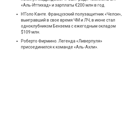
«Аль-Иттихад» и зарплаты €200 млн в год.
Н'Голо Канте. Французский полузащитник «Челси»,
выигравший в свое время ЧМ и ЛЧ, в июне стал
одноклубником Бензема с ежегодным окладом
$109 млн.
Роберто Фирмино. Легенда «Ливерпуля»
присоединился к команде «Аль-Ахли».