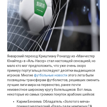
Январский переход Криштиану Роналду из «Манчестер
Юнайтед» в «Аль-Насср» стал настоящей сенсацией, но
мало кто мог предположить, что уже очень скоро
примеру португальца последуют десятки выдающихся
игроков. Многие
футбольные новости
этого лета были
посвящены трансферам футболистов, решивших сменить
лучшие лиги мира на первенство, ранее почти
неизвестное широкому кругу болельщиков. Вот лишь
некоторые из самых громких покупок арабских шейхов:
Карим Бензема. Обладатель «Золотого мяча»
покинул мадридский «Реал» ради чемпиона СА