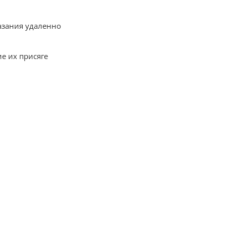
казания удаленно
ие их присяге