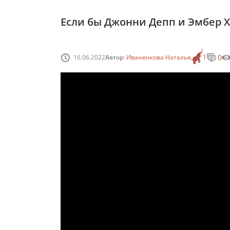
Если бы Джонни Депп и Эмбер Х
0
16.06.2022
Автор:
Иваненкова Наталья
1