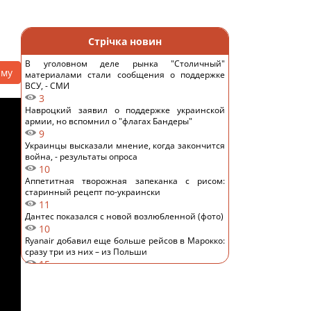
Стрічка новин
В уголовном деле рынка "Столичный"
аму
материалами стали сообщения о поддержке
ВСУ, - СМИ
3
Навроцкий заявил о поддержке украинской
армии, но вспомнил о "флагах Бандеры"
9
Украинцы высказали мнение, когда закончится
война, - результаты опроса
10
Аппетитная творожная запеканка с рисом:
старинный рецепт по-украински
11
Дантес показался с новой возлюбленной (фото)
10
Ryanair добавил еще больше рейсов в Марокко:
сразу три из них – из Польши
15
Пустые грядки в августе - большая ошибка: что
с ними сделать после сбора урожая
14