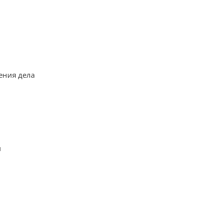
рения дела
м