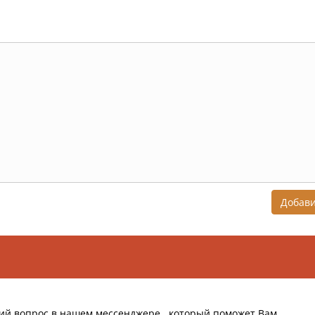
Добав
ий вопрос в нашем мессенджере , который поможет Вам