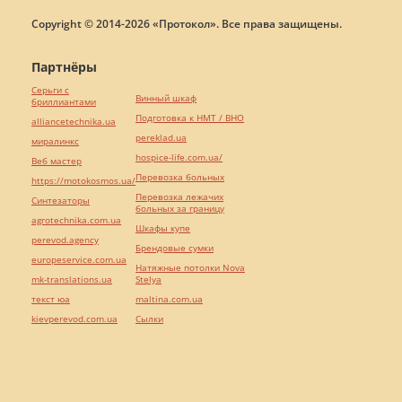
Copyright © 2014-2026 «Протокол». Все права защищены.
Партнёры
Серьги с
Винный шкаф
бриллиантами
Подготовка к НМТ / ВНО
alliancetechnika.ua
pereklad.ua
миралинкс
hospice-life.com.ua/
Веб мастер
Перевозка больных
https://motokosmos.ua/
Перевозка лежачих
Синтезаторы
больных за границу
agrotechnika.com.ua
Шкафы купе
perevod.agency
Брендовые сумки
europeservice.com.ua
Натяжные потолки Nova
mk-translations.ua
Stelya
текст юа
maltina.com.ua
kievperevod.com.ua
Cылки