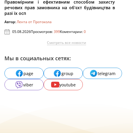
Правомірним і ефективним способом захисту
речових прав замовника на об’єкт будівництва в
разі їх осп
Автор:
Лента от Протокола
05.08.2026
Просмотров:
399
Коментарии:
0
Смотреть все новости
Мы в социальных сетях:
page
group
telegram
viber
youtube