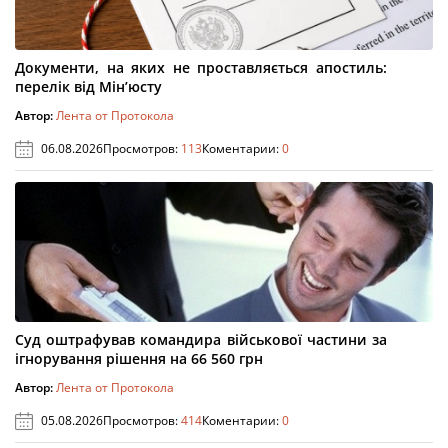
Документи, на яких не проставляється апостиль:
перелік від Мін’юсту
Автор:
Лента от Протокола
06.08.2026
Просмотров:
113
Коментарии:
0
Суд оштрафував командира військової частини за
ігнорування рішення на 66 560 грн
Автор:
Лента от Протокола
05.08.2026
Просмотров:
414
Коментарии:
0