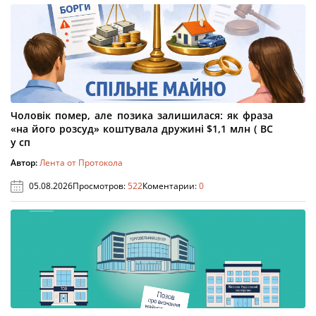
Чоловік помер, але позика залишилася: як фраза
«на його розсуд» коштувала дружині $1,1 млн ( ВС
у сп
Автор:
Лента от Протокола
05.08.2026
Просмотров:
522
Коментарии:
0