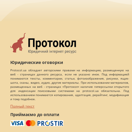
Юридические оговорки
Protocol.ua обладает авторскими правами на информацию, размещенную на
веб - страницах данного ресурса, если не указано иное. Под информацией
понимаются тексты, комментарии, статьи, фотоизображения, рисунки, ящик-
шота, сканы, видео, аудио, другие материалы. При использовании материалов,
размещенных на веб - страницах «Протокол» наличие гиперссылки открытого
для индексации поисковыми системами на protocol.ua обязательна. Под
использованием понимается копирования, адаптация, рерайтинг, модификация
и тому подобное.
Полный текст
Приймаємо до оплати