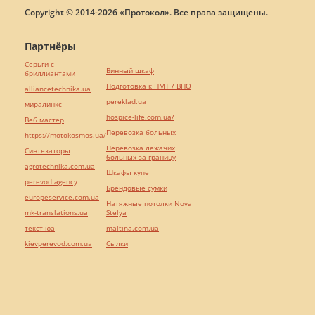
Copyright © 2014-2026 «Протокол». Все права защищены.
Партнёры
Серьги с
Винный шкаф
бриллиантами
Подготовка к НМТ / ВНО
alliancetechnika.ua
pereklad.ua
миралинкс
hospice-life.com.ua/
Веб мастер
Перевозка больных
https://motokosmos.ua/
Перевозка лежачих
Синтезаторы
больных за границу
agrotechnika.com.ua
Шкафы купе
perevod.agency
Брендовые сумки
europeservice.com.ua
Натяжные потолки Nova
mk-translations.ua
Stelya
текст юа
maltina.com.ua
kievperevod.com.ua
Cылки