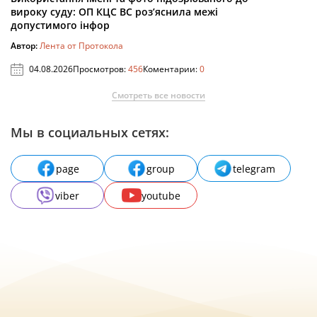
вироку суду: ОП КЦС ВС роз’яснила межі
допустимого інфор
Автор:
Лента от Протокола
04.08.2026
Просмотров:
456
Коментарии:
0
Смотреть все новости
Мы в социальных сетях:
page
group
telegram
viber
youtube