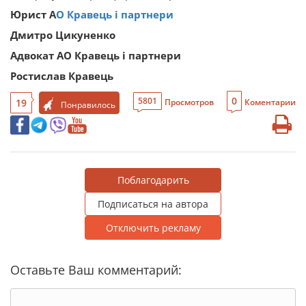
Юрист А
О Кравець і партнери
Дмитро Цикуненко
Адвокат АО Кравець і партнери
Ростислав Кравець
0
5801
19
Просмотров
Коментарии
Понравилось
Поблагодарить
Подписаться на автора
Отключить рекламу
Оставьте Ваш комментарий: