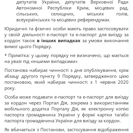
депутатів України, депутатів Верховної Ради
Автономної Республіки Крим, місцевих рад,
сільських, селищних, міських голів,
всеукраїнських та місцевих референдумах.
Юридичні та фізичні особи мають право застосовувати
у своїй діяльності е-паспорт та е-паспорт для виїзду за
кордон також
в інших випадках
за умови виконання
вимог цього Порядку.
* Примітка: у цьому порядку не визначено, що мається
на увазі під «іншими випадками»
Постанова набирає чинності з дня опублікування, крім
абзацу другого пункту 9 Порядку, затвердженого цією
постановою, який набирає чинності з 1 червня 2020
року.
Особа може подавати е-паспорт та е-паспорт для виїзду
за кордон через Портал Дія, зокрема з використанням
мобільного додатка Порталу Дія, як електронну копію
паспорта громадянина України у формі картки та/або
паспорта громадянина України для виїзду за кордон.
Як вбачається з Постанови, застосування відображення