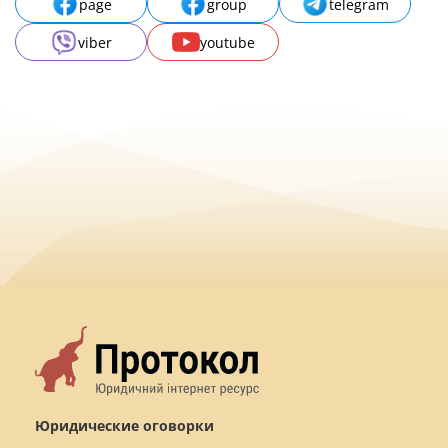
page
group
telegram
viber
youtube
Юридические оговорки