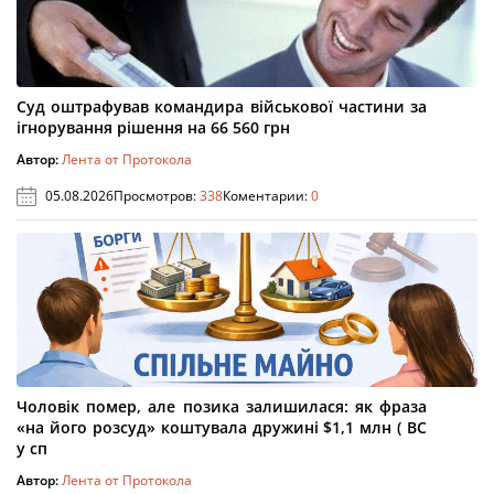
Суд оштрафував командира військової частини за
ігнорування рішення на 66 560 грн
Автор:
Лента от Протокола
05.08.2026
Просмотров:
338
Коментарии:
0
Чоловік помер, але позика залишилася: як фраза
«на його розсуд» коштувала дружині $1,1 млн ( ВС
у сп
Автор:
Лента от Протокола