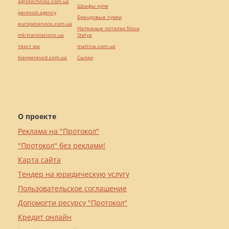
agrotechnika.com.ua
Шкафы купе
perevod.agency
Брендовые сумки
europeservice.com.ua
Натяжные потолки Nova
mk-translations.ua
Stelya
текст юа
maltina.com.ua
kievperevod.com.ua
Cылки
О проекте
Реклама на "Протокол"
"Протокол" без реклами!
Карта сайта
Тендер на юридическую услугу
Пользовательское соглашение
Допомогти ресурсу "Протокол"
Кредит онлайн