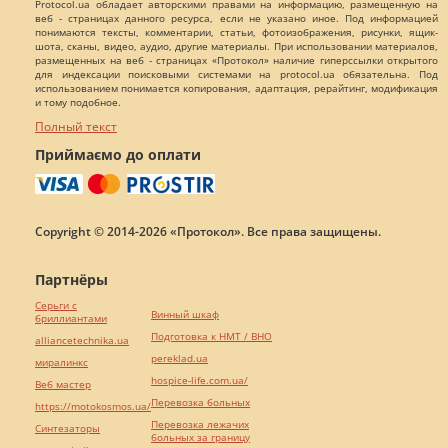
Protocol.ua обладает авторскими правами на информацию, размещенную на
веб - страницах данного ресурса, если не указано иное. Под информацией
понимаются тексты, комментарии, статьи, фотоизображения, рисунки, ящик-
шота, сканы, видео, аудио, другие материалы. При использовании материалов,
размещенных на веб - страницах «Протокол» наличие гиперссылки открытого
для индексации поисковыми системами на protocol.ua обязательна. Под
использованием понимается копирования, адаптация, рерайтинг, модификация
и тому подобное.
Полный текст
Приймаємо до оплати
Copyright © 2014-2026 «Протокол». Все права защищены.
Партнёры
Серьги с
Винный шкаф
бриллиантами
Подготовка к НМТ / ВНО
alliancetechnika.ua
pereklad.ua
миралинкс
hospice-life.com.ua/
Веб мастер
Перевозка больных
https://motokosmos.ua/
Перевозка лежачих
Синтезаторы
больных за границу