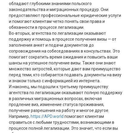
обладают глубокими знаниями польского
законодательства
и миграционных
процедур
. Они
предоставляют профессиональные
юридические услуги
и помогают клиентам четко понять свои права и
обязанности в процессе легализации.
Во-вторых, агентства по легализации оказывают
поддержку и
помощь
в процессе получения визы — от
заполнения анкет и подачи документов до
сопровождения на собеседованиях в консульствах. Это
помогает сократить время ожидания и повысить ваши
шансы на успешное получение визы. Также они знают
множество хитростей, которые дают вам преимущество
перед теми, кто собирается подавать
документы
на визу
и знаком только с информацией из интернета.
И наконец, мы подошли к третьему преимуществу:
агентства по легализации оказывают полную поддержку
в различных
миграционных вопросах
, включая
продление виз, изменение статуса проживания,
получение разрешения на работу и многое другое.
Например,
https://APD.world
помогают клиентам
справиться с любыми трудностями, возникающими в
процессе полной легализации. Это значит, что если вы