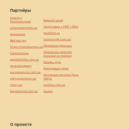
Партнёры
Серьги с
Винный шкаф
бриллиантами
Подготовка к НМТ / ВНО
alliancetechnika.ua
pereklad.ua
миралинкс
hospice-life.com.ua/
Веб мастер
Перевозка больных
https://motokosmos.ua/
Перевозка лежачих
Синтезаторы
больных за границу
agrotechnika.com.ua
Шкафы купе
perevod.agency
Брендовые сумки
europeservice.com.ua
Натяжные потолки Nova
mk-translations.ua
Stelya
текст юа
maltina.com.ua
kievperevod.com.ua
Cылки
О проекте