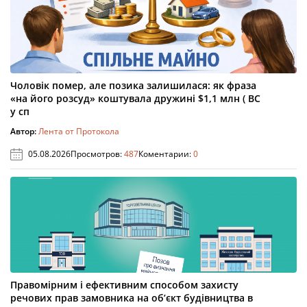
Чоловік помер, але позика залишилася: як фраза
«на його розсуд» коштувала дружині $1,1 млн ( ВС
у сп
Автор:
Лента от Протокола
05.08.2026
Просмотров:
487
Коментарии:
0
Правомірним і ефективним способом захисту
речових прав замовника на об’єкт будівництва в