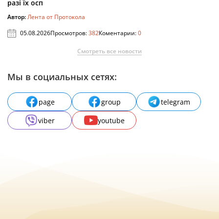
разі їх осп
Автор:
Лента от Протокола
05.08.2026
Просмотров:
382
Коментарии:
0
Смотреть все новости
Мы в социальных сетях:
page
group
telegram
viber
youtube