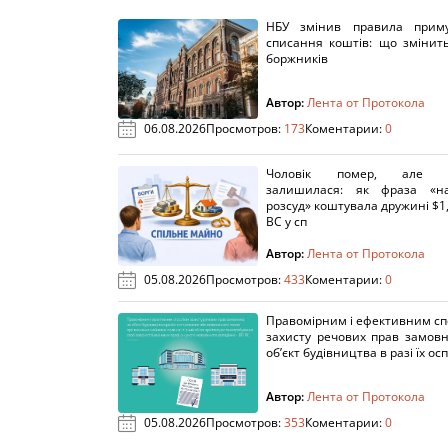
НБУ змінив правила приму
списання коштів: що змінит
боржників
Автор:
Лента от Протокола
06.08.2026
Просмотров:
173
Коментарии:
0
Чоловік помер, але п
залишилася: як фраза «н
розсуд» коштувала дружині $1,
ВС у сп
Автор:
Лента от Протокола
05.08.2026
Просмотров:
433
Коментарии:
0
Правомірним і ефективним с
захисту речових прав замов
об’єкт будівництва в разі їх осп
Автор:
Лента от Протокола
05.08.2026
Просмотров:
353
Коментарии:
0