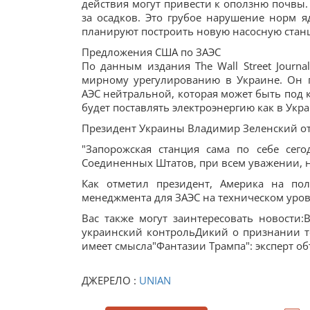
действия могут привести к оползню почвы.
за осадков. Это грубое нарушение норм я
планируют построить новую насосную станци
Предложения США по ЗАЭС
По данным издания The Wall Street Journ
мирному урегулированию в Украине. Он 
АЭС нейтральной, которая может быть под 
будет поставлять электроэнергию как в Укр
Президент Украины Владимир Зеленский от
"Запорожская станция сама по себе сег
Соединенных Штатов, при всем уважении, не
Как отметил президент, Америка на по
менеджмента для ЗАЭС на техническом уров
Вас также могут заинтересовать новост
украинский контрольДикий о признании т
имеет смысла"Фантазии Трампа": эксперт об
ДЖЕРЕЛО :
UNIAN