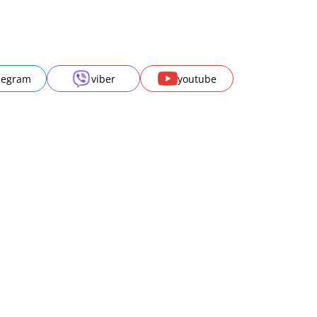
legram
viber
youtube