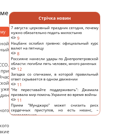
еме
Стрічка новин
7 августа: церковный праздник сегодня, почему
аму
нужно обязательно подать милостыню
9
нной
Нацбанк ослабил гривню: официальный курс
валют на пятницу
сный
8
Россияне нанесли удары по Днепропетровской
области: погибли пять человек, много раненых
ССО.
12
 при
Загадка со спичками, в которой правильный
йчас
ответ скрывается в одном движении
ской
11
 уже
"Не переставайте поддерживать": Джамала
один
призвала мир помочь Украине во время войны
11
Прием "Мунджаро" может снизить риск
ного
сердечных приступов, но есть нюанс, –
исследование
11
кого
"ПриватБанк" обновил курс валют: сколько
стоит доллар сегодня
акие
14