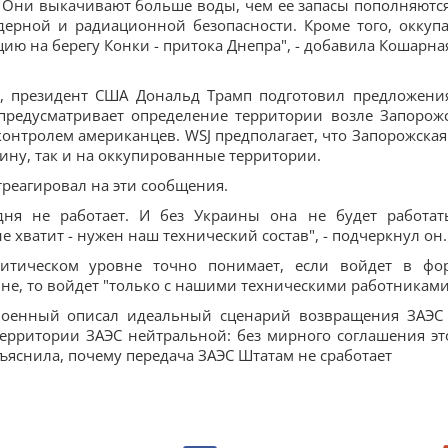
 Они выкачивают больше воды, чем ее запасы пополняются
дерной и радиационной безопасности. Кроме того, оккуп
ю на берегу Конки - притока Днепра", - добавила Кошарна
al, президент США Дональд Трамп подготовил предложени
предусматривает определение территории возле Запорож
контролем американцев. WSJ предполагает, что Запорожская
аину, так и на оккупированные территории.
реагировал на эти сообщения.
одня не работает. И без Украины она не будет работат
 хватит - нужен наш технический состав", - подчеркнул он.
литическом уровне точно понимает, если войдет в фо
не, то войдет "только с нашими техническими работниками
и:Военный описал идеальный сценарий возвращения ЗАЭС
ерритории ЗАЭС нейтральной: без мирного соглашения эт
ъяснила, почему передача ЗАЭС Штатам не сработает