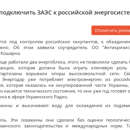
 подключить ЗАЭС к российской энергосист
Отключить рекл
ится под контролем российских оккупантов, к объедине
можно. Об этом заявила соучредитель ОО "Антикризи
 Кошарна.
 еще работали два энергоблока, этого не позволили сделать 
анции, которая должна была играть ключевую роль
 партизаны взрывали опоры высоковольтной сети. Се
 Энергодар уже потребляет электроэнергию из россий
я, которая оказалась на оккупированной части Украины,
 касается технического состояния, то они уже год готовят 
 она в эфире Украинского Радио.
важины и выкачивают воду для охлаждения из подзем
ель. Эти скважины они сделали без оценки геологичес
раинского законодательства и международных норм. Т