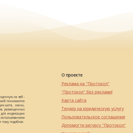
О проекте
Реклама на "Протокол"
"Протокол" без реклами!
ещенную на веб -
Карта сайта
ацией понимаются
ик-шота, сканы,
Тендер на юридическую услугу
ов, размещенных
о для индексации
Пользовательское соглашение
использованием
 тому подобное.
Допомогти ресурсу "Протокол"