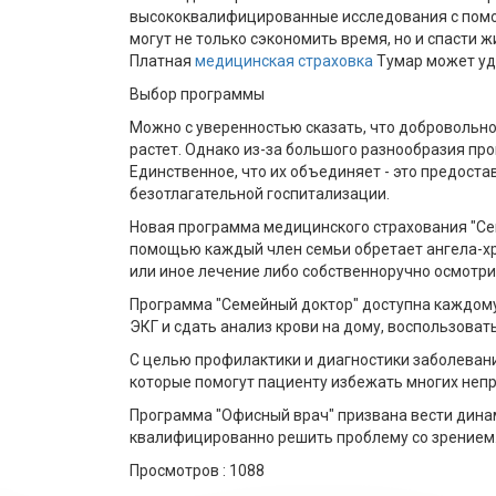
высококвалифицированные исследования с помо
могут не только сэкономить время, но и спасти
Платная
медицинская страховка
Тумар может уд
Выбор программы
Можно с уверенностью сказать, что добровольн
растет. Однако из-за большого разнообразия пр
Единственное, что их объединяет - это предост
безотлагательной госпитализации.
Новая программа медицинского страхования "Се
помощью каждый член семьи обретает ангела-хра
или иное лечение либо собственноручно осмотри
Программа "Семейный доктор" доступна каждому, 
ЭКГ и сдать анализ крови на дому, воспользоват
С целью профилактики и диагностики заболеван
которые помогут пациенту избежать многих неп
Программа "Офисный врач" призвана вести динам
квалифицированно решить проблему со зрением
Просмотров :
1088