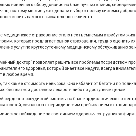
щью новейшего оборудования на базе лучших клиник, своевремен
 жизнь, поэтому многие уже сделали выбор в пользу системы добро
овлетворить самого взыскательного клиента.
ое медицинское страхование стало неотъемлемым атрибутом жизни
ограмм, которые предлагает рынок страхования, трудно оценить их
авление услуг по круглосуточному медицинскому обслуживанию за
мейный доктор" позволяет решить все проблемы посредством прос
нителя его здоровья, который знает все недуги, всегда внимател
т в любое время.
так как ее стоимость невысока. Она избавит от беготни по полик
ься бесплатной доставкой лекарств либо по доступным ценам.
ий сердечно-сосудистой системы на базе кардиологического цент
риятностей, связанных с периодическим пребыванием в стационар
ическое наблюдение за состоянием здоровья сотрудников фирмы б
.