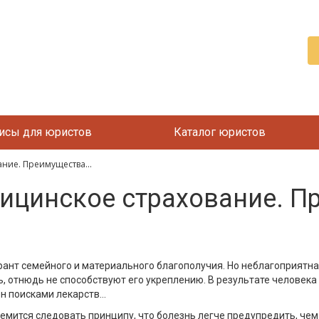
исы для юристов
Каталог юристов
ние. Преимущества...
ицинское страхование. П
гарант семейного и материального благополучия. Но неблагоприят
ь, отнюдь не способствуют его укреплению. В результате челове
 поисками лекарств...
мится следовать принципу, что болезнь легче предупредить, чем л