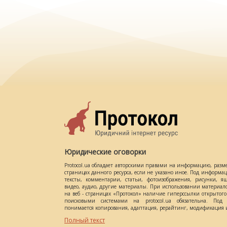
Юридические оговорки
Protocol.ua обладает авторскими правами на информацию, разм
страницах данного ресурса, если не указано иное. Под информ
тексты, комментарии, статьи, фотоизображения, рисунки, ящ
видео, аудио, другие материалы. При использовании материал
на веб - страницах «Протокол» наличие гиперссылки открытог
поисковыми системами на protocol.ua обязательна. Под 
понимается копирования, адаптация, рерайтинг, модификация и
Полный текст