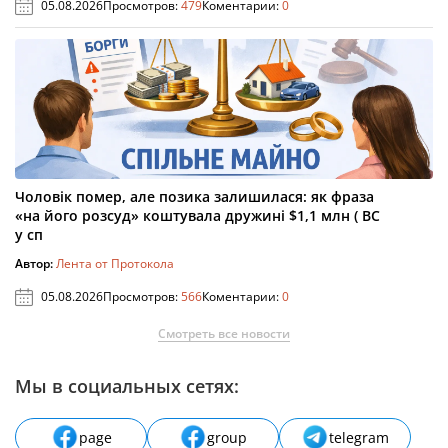
05.08.2026
Просмотров:
479
Коментарии:
0
Чоловік помер, але позика залишилася: як фраза
«на його розсуд» коштувала дружині $1,1 млн ( ВС
у сп
Автор:
Лента от Протокола
05.08.2026
Просмотров:
566
Коментарии:
0
Смотреть все новости
Мы в социальных сетях:
page
group
telegram