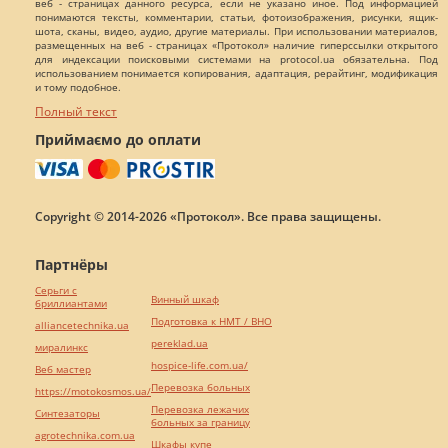
веб - страницах данного ресурса, если не указано иное. Под информацией
понимаются тексты, комментарии, статьи, фотоизображения, рисунки, ящик-
шота, сканы, видео, аудио, другие материалы. При использовании материалов,
размещенных на веб - страницах «Протокол» наличие гиперссылки открытого
для индексации поисковыми системами на protocol.ua обязательна. Под
использованием понимается копирования, адаптация, рерайтинг, модификация
и тому подобное.
Полный текст
Приймаємо до оплати
Copyright © 2014-2026 «Протокол». Все права защищены.
Партнёры
Серьги с
Винный шкаф
бриллиантами
Подготовка к НМТ / ВНО
alliancetechnika.ua
pereklad.ua
миралинкс
hospice-life.com.ua/
Веб мастер
Перевозка больных
https://motokosmos.ua/
Перевозка лежачих
Синтезаторы
больных за границу
agrotechnika.com.ua
Шкафы купе