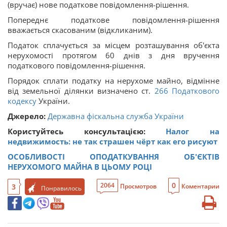
(вручає) нове податкове повідомлення-рішення.
Попереднє податкове повідомлення-рішення
вважається скасованим (відкликаним).
Податок сплачується за місцем розташування об'єкта
нерухомості протягом 60 днів з дня вручення
податкового повідомлення-рішення.
Порядок сплати податку на нерухоме майно, відмінне
від земельної ділянки визначено ст.
266
Податкового
кодексу
України.
Джерело:
Державна фіскальна служба України
Користуйтесь консультацією:
Налог на
недвижимость: не так страшен чёрт как его рисуют
ОСОБЛИВОСТІ ОПОДАТКУВАННЯ ОБ'ЄКТІВ
НЕРУХОМОГО МАЙНА В ЦЬОМУ РОЦІ
0
2064
3
Просмотров
Коментарии
Понравилось