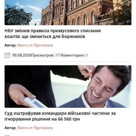
НБУ змінив правила примусового списання
коштів: що зміниться для боржників
Автор:
Лента от Протокола
06.08.2026
Просмотров:
375
Коментарии:
0
Суд оштрафував командира військової частини за
ігнорування рішення на 66 560 грн
Автор:
Лента от Протокола