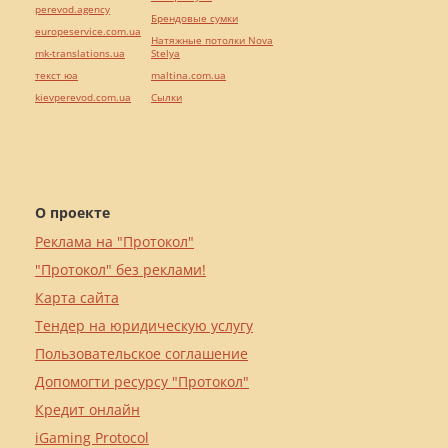
perevod.agency
Брендовые сумки
europeservice.com.ua
Натяжные потолки Nova
mk-translations.ua
Stelya
текст юа
maltina.com.ua
kievperevod.com.ua
Cылки
О проекте
Реклама на "Протокол"
"Протокол" без реклами!
Карта сайта
Тендер на юридическую услугу
Пользовательское соглашение
Допомогти ресурсу "Протокол"
Кредит онлайн
iGaming Protocol