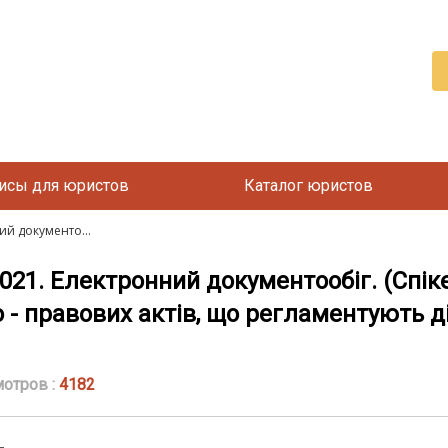
исы для юристов
Каталог юристов
ний документо...
2021. Електронний документообіг. (Спік
- правових актів, що регламентують ді
отров :
4182