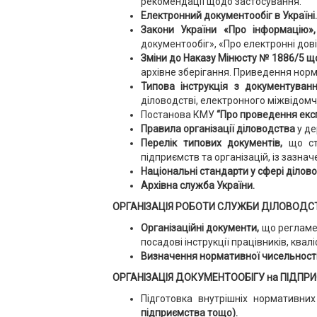
рекомендації щодо застосування.
Електронний документообіг в Україн
Закони України «Про інформацію»
документообіг», «Про електронні довір
Зміни до Наказу Мінюсту № 1886/5 щ
архівне зберігання. Приведення норма
Типова інструкція з документуван
діловодстві, електронного міжвідомчо
Постанова КМУ
“Про проведення експ
Правила організації діловодства
у де
Перелік типових документів,
що ств
підприємств та організацій, із зазна
Національні стандарти у сфері ділов
Архівна служба України.
ОРГАНІЗАЦІЯ РОБОТИ СЛУЖБИ ДІЛОВОДС
Організаційні документи,
що регламе
посадові інструкції працівників, квал
Визначення нормативної чисельност
ОРГАНІЗАЦІЯ ДОКУМЕНТООБІГУ на ПІДПРИ
Підготовка внутрішніх нормативн
підприємства тощо).