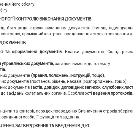
чення його обсягу.
ігу.
НОЛОГІЇ КОНТРОЛЮ ВИКОНАННЯ ДОКУМЕНТІВ.
, його види, строки виконання документів (типові, індивідуаль
 контролю, проміжний контроль, продовження строків виконання до
ДОКУМЕНТІВ.
ня та оформлення документів.
Бланки документів. Склад рекві
 управлінських документів,
загальні вимоги до їх тексту.
ів.
йних документів
(правил, положень, інструкцій, тощо).
х документів (постанов, рішень, наказів, розпоряджень, тощо).
йних документів
(актів, довідок, доповідних записок, службових лист
о засідань колегіальних органів. Особливості
ведення протоколів
ринципи та критерії, порядок проведення Визначення строків зберіга
 юридичної особи, її функції та завдання.
ЕННЯ, ЗАТВЕРДЖЕННЯ ТА ВВЕДЕННЯ В ДІЮ.