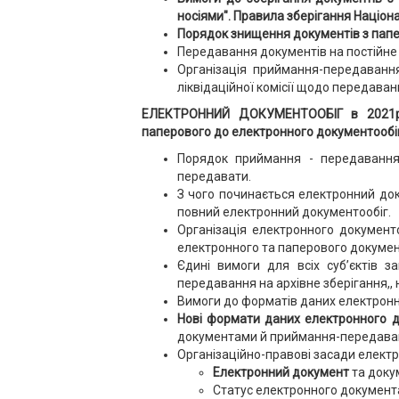
носіями". Правила зберігання Націона
Порядок знищення документів з папе
Передавання документів на постійне 
Організація приймання-передавання 
ліквідаційної комісії щодо передаван
ЕЛЕКТРОННИЙ ДОКУМЕНТООБІГ в 2021р. Е
паперового до електронного документообігу
Порядок приймання - передавання 
передавати.
З чого починається електронний док
повний електронний документообіг.
Організація електронного документо
електронного та паперового докумен
Єдині вимоги для всіх суб’єктів 
передавання на архівне зберігання,, 
Вимоги до форматів даних електронн
Нові формати даних електронного д
документами й приймання-передаванн
Організаційно-правові засади елект
Електронний документ
та доку
Статус електронного документа.