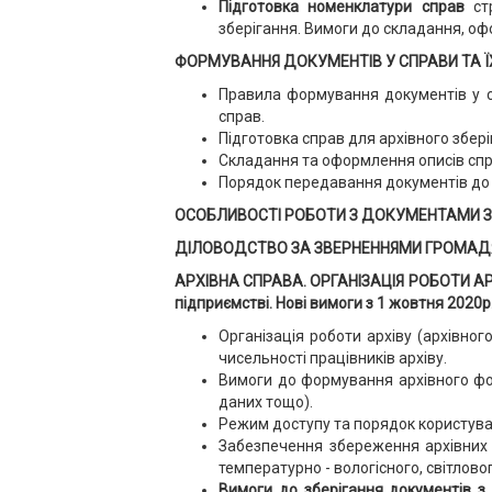
Підготовка номенклатури справ
стр
зберігання. Вимоги до складання, о
ФОРМУВАННЯ ДОКУМЕНТІВ У СПРАВИ ТА ЇХ
Правила формування документів у с
справ.
Підготовка справ для архівного збер
Складання та оформлення описів спра
Порядок передавання документів до а
ОСОБЛИВОСТІ РОБОТИ З ДОКУМЕНТАМИ З О
ДІЛОВОДСТВО ЗА ЗВЕРНЕННЯМИ ГРОМАДЯ
АРХІВНА СПРАВА. ОРГАНІЗАЦІЯ РОБОТИ АРХІВ
підприємстві. Нові вимоги з 1 жовтня 2020р
Організація роботи архіву (архівно
чисельності працівників архіву.
Вимоги до формування архівного фонд
даних тощо).
Режим доступу та порядок користува
Забезпечення збереження архівних 
температурно - вологісного, світловог
Вимоги до зберігання документів з