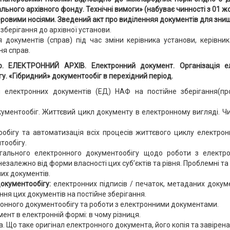
льного архівного фонду. Технічні вимоги» (набуває чинності з 01 ж
ровими носіями. Зведений акт про виділенняя документів для зни
зберігання до архівної установи.
документів (справ) під час зміни керівника установи, керівник
ня справ.
ЛЕКТРОННИЙ АРХІВ. Електронний документ. Організація еле
. «Гібридний» документообіг в перехідний період.
електронних документів (ЕД) НАФ на постійне зберігання(про
ументообіг. Життєвий цикл документу в електронному вигляді. Ч
обігу та автоматизація всіх процесів життєвого циклу електрон
тообігу.
загального електронного документообігу щодо роботи з електр
незалежно від форми власності цих суб’єктів та рівня. Проблемні та
их документів.
окументообігу:
електронних підписів / печаток, метаданих докуме
я цих документів на постійне зберігання.
ронного документообігу та роботи з електронними документами.
мент в електронній формі: в чому різниця.
 Що таке оригінал електронного документа, його копія та завірена 