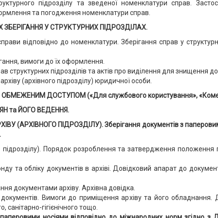
уктурного підрозділу та зведеної номенклатури справ. Застос
формлення та погодження номенклатури справ.
 ЗБЕРІГАННЯ У СТРУКТУРНИХ ПІДРОЗДІЛАХ.
прави відповідно до номенклатури. Зберігання справ у структур
ігання, вимоги до їх оформлення.
в структурних підрозділів та актів про виділення для знищення док
рхіву (архівного підрозділу) юридичної особи.
БМЕЖЕНИМ ДОСТУПОМ («Для службового користування», «Комер
Н та ЙОГО ВЕДЕННЯ.
У (АРХІВНОГО ПІДРОЗДІЛУ). Зберігання документів з паперовими н
.
го підрозділу). Порядок розроблення та затвердження положення п
у та обліку документів в архіві. Довідковий апарат до документі
ння документами архіву. Архівна довідка.
документів. Вимоги до приміщення архіву та його обладнання. 
о, санітарно-гігієнічного тощо.
 паперовими носіями відповідно до міжнародних норм згідно з