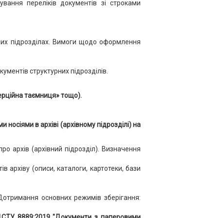
ування переліків документів зі строками
них підрозділах. Вимоги щодо оформлення
ументів структурних підрозділів.
ційна таємниця» тощо).
осіями в архіві (архівному підрозділі) на
ро архів (архівний підрозділ). Визначення
в архіву (описи, каталоги, картотеки, бази
Дотримання основних режимів зберігання:
 ДСТУ 8889:2019 "Документи з паперовими