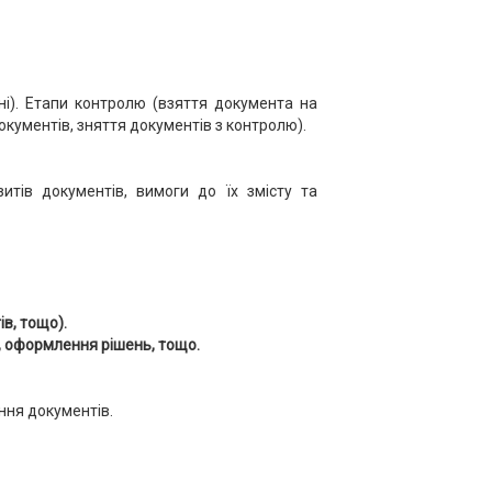
ні). Етапи контролю (взяття документа на
кументів, зняття документів з контролю).
зитів документів, вимоги до їх змісту та
ів, тощо).
, оформлення рішень, тощо.
ння документів.