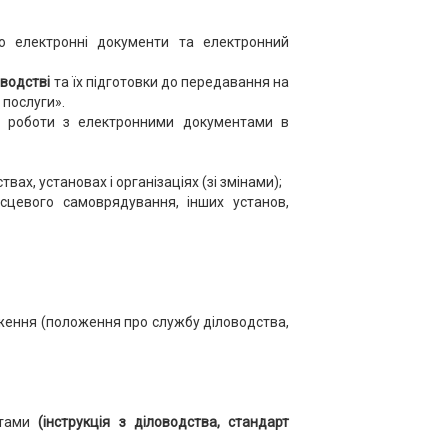
о електронні документи та електронний
оводстві
та їх підготовки до передавання на
 послуги».
ії роботи з електронними документами в
ах, установах і організаціях (зі змінами);
сцевого самоврядування, інших установ,
ження (положення про службу діловодства,
нтами
(інструкція з діловодства, стандарт