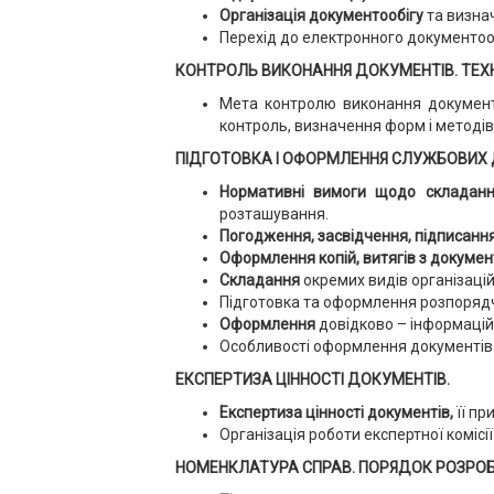
Організація документообігу
та визна
Перехід до електронного документооб
КОНТРОЛЬ ВИКОНАННЯ ДОКУМЕНТІВ. ТЕХ
Мета контролю виконання документів
контроль, визначення форм і методів
ПІДГОТОВКА І ОФОРМЛЕННЯ СЛУЖБОВИХ 
Нормативні вимоги щодо складан
розташування.
Погодження, засвідчення, підписання
Оформлення копій, витягів з документ
Складання
окремих видів організаці
Підготовка та оформлення розпорядчи
Оформлення
довідково – інформаці
Особливості оформлення документів д
ЕКСПЕРТИЗА ЦІННОСТІ ДОКУМЕНТІВ.
Експертиза цінності документів,
її п
Організація роботи експертної комісії
НОМЕНКЛАТУРА СПРАВ. ПОРЯДОК РОЗРОБЛ