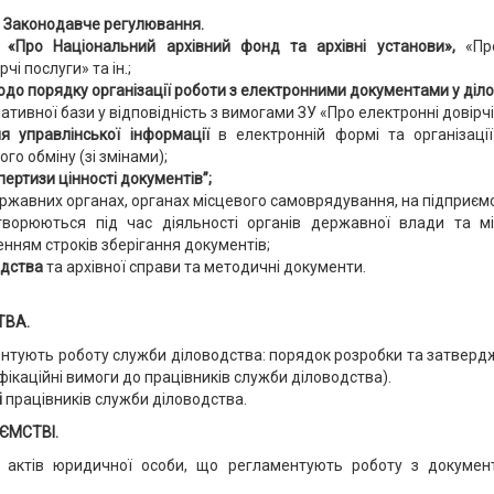
і. Законодавче регулювання.
, «Про Національний архівний фонд та архівні установи»,
«Пр
чі послуги» та ін.;
одо порядку організації роботи з електронними документами у діл
тивної бази у відповідність з вимогами ЗУ «Про електронні довірчі
ня управлінської інформації
в електронній формі та організац
го обміну (зі змінами);
ертизи цінності документів”;
ржавних органах, органах місцевого самоврядування, на підприємств
орюються під час діяльності органів державної влади та мі
ченням строків зберігання документів;
одства
та архівної справи та методичні документи.
ТВА.
нтують роботу служби діловодства: порядок розробки та затверд
іфікаційні вимоги до працівників служби діловодства).
і
працівників служби діловодства.
ЄМСТВІ.
их актів юридичної особи, що регламентують роботу з докуме