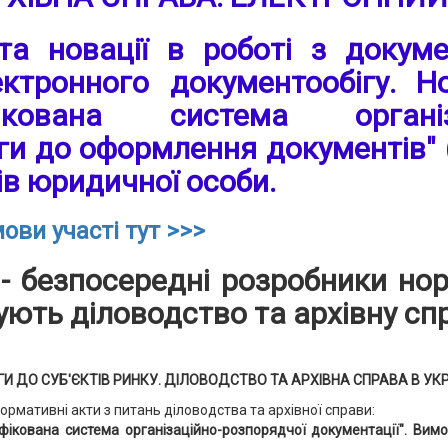
 та новації в роботі з докум
ктронного документообігу. 
ікована система організац
ги до оформлення документів" 
ів юридичної особи.
ови участі тут >>>
- безпосередні розробники но
ують діловодство та архівну спр
 ДО СУБ'ЄКТІВ РИНКУ. ДІЛОВОДСТВО ТА АРХІВНА СПРАВА В УКР
нормативні акти з питань діловодства та архівної справи:
фікована система організаційно-розпорядчої документації". Вим