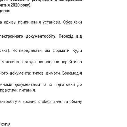
овтня 2020 року).
щення.
а архіву, припинення установи. Обов’язки
ктронного документообігу. Перехід від
ект). Як передавати, які формати. Куди
и можливо сьогодні повноцінно перейти на
ного документа: типові вимоги. Взаємодія
онними документами та їх підготовки до
 практичні питання.
нтообігу й архівного зберігання та обміну
копія.