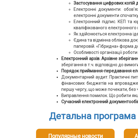
Застосування цифрових копій д
Електронні документи: обов’
електронні документи спочатку
Електронний підпис. КЕП та ю
кваліфікованого електронного п
Як здійснюється електронна ід
Єдина та відмінна облікова док
паперовій. «Гібридна» форма до
Особливості організації робо
Електронний архів. Архівне зберіган
зберігання в т.ч. відповідно до вимог
Порядок приймання-передавання ел
Документарний аудит. Практичні пит
фінансових бюджетів на впроваджен
першу чергу, що може почекати, без 
Виправлення помилок. Що робити якщ
Сучасний електронний документообіг
Детальна програма т
Популярные новости
А