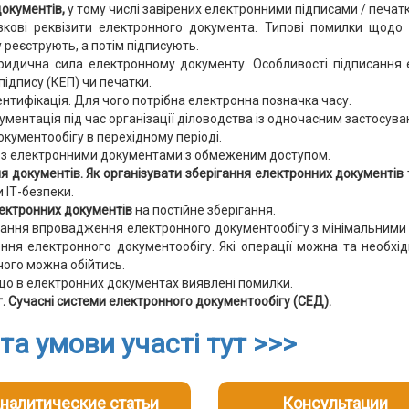
окументів,
у тому числі завірених електронними підписами / печат
язкові реквізити електронного документа. Типові помилки щодо
 реєструють, а потім підписують.
ридична сила електронному документу. Особливості підписання 
ідпису (КЕП) чи печатки.
ентифікація. Для чого потрібна електронна позначка часу.
ументація під час організації діловодства із одночасним застосув
кументообігу в перехідному періоді.
ти з електронними документами з обмеженим доступом.
ня документів. Як організувати зберігання електронних документів
и ІТ-безпеки.
ектронних документів
на постійне зберігання.
ання впровадження електронного документообігу з мінімальними 
ня електронного документообігу. Які операції можна та необхі
чого можна обійтись.
о в електронних документах виявлені помилки.
. Сучасні системи електронного документообігу (СЕД).
а умови участі тут >>>
налитические статьи
Консультации