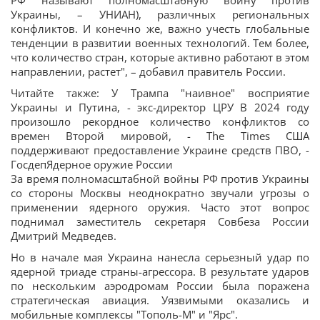
РФ называют полномасштабную войну против
Украины, – УНИАН), различных региональных
конфликтов. И конечно же, важно учесть глобальные
тенденции в развитии военных технологий. Тем более,
что количество стран, которые активно работают в этом
направлении, растет", – добавил правитель России.
Читайте также: У Трампа "наивное" восприятие
Украины и Путина, - экс-директор ЦРУ В 2024 году
произошло рекордное количество конфликтов со
времен Второй мировой, - The Times США
поддерживают предоставление Украине средств ПВО, -
ГосдепЯдерное оружие России
За время полномасштабной войны РФ против Украины
со стороны Москвы неоднократно звучали угрозы о
применении ядерного оружия. Часто этот вопрос
поднимал заместитель секретаря Совбеза России
Дмитрий Медведев.
Но в начале мая Украина нанесла серьезный удар по
ядерной триаде страны-агрессора. В результате ударов
по нескольким аэродромам России была поражена
стратегическая авиация. Уязвимыми оказались и
мобильные комплексы "Тополь-М" и "Ярс".