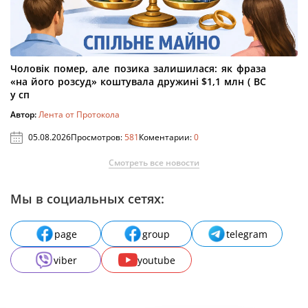
Чоловік помер, але позика залишилася: як фраза
«на його розсуд» коштувала дружині $1,1 млн ( ВС
у сп
Автор:
Лента от Протокола
05.08.2026
Просмотров:
581
Коментарии:
0
Смотреть все новости
Мы в социальных сетях:
page
group
telegram
viber
youtube