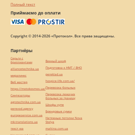
Полный текст
Приймаємо до оплати
Copyright © 2014-2026 «Протокол». Все права защищены.
Партнёры
Серьги с
Винный шкаф
бриллиантами
Подготовка к НМТ / ВНО
alliancetechnika.ua
pereklad.ua
миралинкс
hospice-life.com.ua/
Веб мастер
Перевозка больных
https://motokosmos.ua/
Перевозка лежачих
Синтезаторы
больных за границу
agrotechnika.com.ua
Шкафы купе
perevod.agency
Брендовые сумки
europeservice.com.ua
Натяжные потолки Nova
mk-translations.ua
Stelya
текст юа
maltina.com.ua