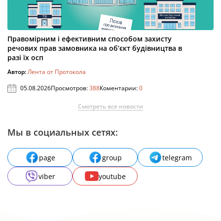
Правомірним і ефективним способом захисту
речових прав замовника на об’єкт будівництва в
разі їх осп
Автор:
Лента от Протокола
05.08.2026
Просмотров:
388
Коментарии:
0
Смотреть все новости
Мы в социальных сетях:
page
group
telegram
viber
youtube