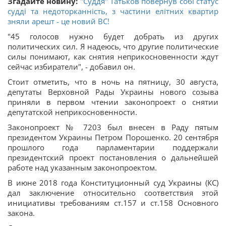
Згадайте новину:
"Суддя" Татьков повернув собі статус
судді та недоторканність, з частини елітних квартир
зняли арешт - це новий ВС!
"45 голосов нужно будет добрать из других
политических сил. Я надеюсь, что другие политические
силы понимают, как снятия неприкосновенности ждут
сейчас избиратели", - добавил он.
Стоит отметить, что в ночь на пятницу, 30 августа,
депутаты Верховной Рады Украины нового созыва
приняли в первом чтении законопроект о снятии
депутатской неприкосновенности.
Законопроект № 7203 был внесен в Раду пятым
президентом Украины Петром Порошенко. 20 сентября
прошлого года парламентарии поддержали
президентский проект постановления о дальнейшей
работе над указанным законопроектом.
В июне 2018 года Конституционный суд Украины (КС)
дал заключение относительно соответствия этой
инициативы требованиям ст.157 и ст.158 Основного
закона.