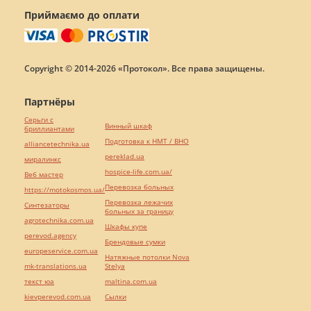
Приймаємо до оплати
Copyright © 2014-2026 «Протокол». Все права защищены.
Партнёры
Серьги с
Винный шкаф
бриллиантами
Подготовка к НМТ / ВНО
alliancetechnika.ua
pereklad.ua
миралинкс
hospice-life.com.ua/
Веб мастер
Перевозка больных
https://motokosmos.ua/
Перевозка лежачих
Синтезаторы
больных за границу
agrotechnika.com.ua
Шкафы купе
perevod.agency
Брендовые сумки
europeservice.com.ua
Натяжные потолки Nova
mk-translations.ua
Stelya
текст юа
maltina.com.ua
kievperevod.com.ua
Cылки