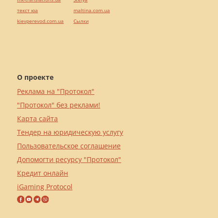
текст юа
maltina.com.ua
kievperevod.com.ua
Cылки
О проекте
Реклама на "Протокол"
"Протокол" без реклами!
Карта сайта
Тендер на юридическую услугу
Пользовательское соглашение
Допомогти ресурсу "Протокол"
Кредит онлайн
iGaming Protocol