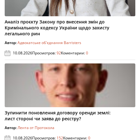
Аналіз проєкту Закону про внесення змін до
Кримінального кодексу України щодо захисту
легального рин
Автор:
Адвокатське об'єднання Barristers
10.08.2026
Просмотров:
92
Коментарии:
0
Зупинити поновлення договору оренди землі:
лист стороні чи заява до реєстру?
Автор:
Лента от Протокола
10.08.2026
Просмотров:
152
Коментарии:
0