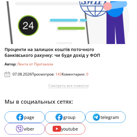
Проценти на залишок коштів поточного
банківського рахунку: чи буде дохід у ФОП
Автор:
Лента от Протокола
07.08.2026
Просмотров:
143
Коментарии:
0
Смотреть все новости
Мы в социальных сетях:
page
group
telegram
viber
youtube