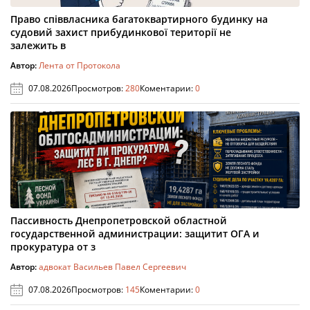
Право співвласника багатоквартирного будинку на
судовий захист прибудинкової території не
залежить в
Автор:
Лента от Протокола
07.08.2026
Просмотров:
280
Коментарии:
0
Пассивность Днепропетровской областной
государственной администрации: защитит ОГА и
прокуратура от з
Автор:
адвокат Васильев Павел Сергеевич
07.08.2026
Просмотров:
145
Коментарии:
0