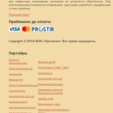
для индексации поисковыми системами на protocol.ua обязательна. Под
использованием понимается копирования, адаптация, рерайтинг, модификация
и тому подобное.
Полный текст
Приймаємо до оплати
Copyright © 2014-2026 «Протокол». Все права защищены.
Партнёры
Серьги с
Винный шкаф
бриллиантами
Подготовка к НМТ / ВНО
alliancetechnika.ua
pereklad.ua
миралинкс
hospice-life.com.ua/
Веб мастер
Перевозка больных
https://motokosmos.ua/
Перевозка лежачих
Синтезаторы
больных за границу
agrotechnika.com.ua
Шкафы купе
perevod.agency
Брендовые сумки
europeservice.com.ua
Натяжные потолки Nova
mk-translations.ua
Stelya