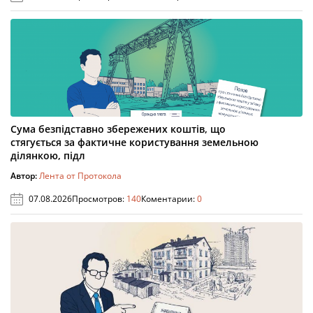
Сума безпідставно збережених коштів, що
стягується за фактичне користування земельною
ділянкою, підл
Автор:
Лента от Протокола
07.08.2026
Просмотров:
140
Коментарии:
0