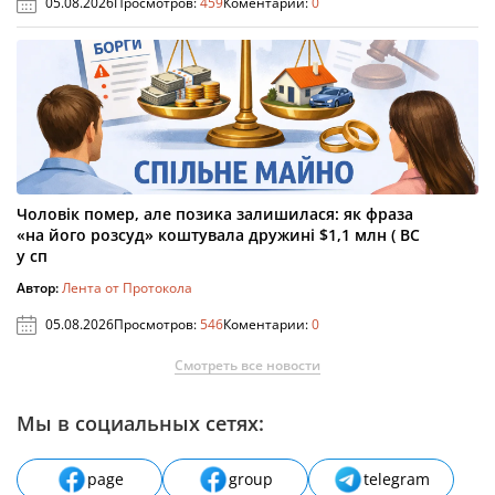
05.08.2026
Просмотров:
459
Коментарии:
0
Чоловік помер, але позика залишилася: як фраза
«на його розсуд» коштувала дружині $1,1 млн ( ВС
у сп
Автор:
Лента от Протокола
05.08.2026
Просмотров:
546
Коментарии:
0
Смотреть все новости
Мы в социальных сетях:
page
group
telegram