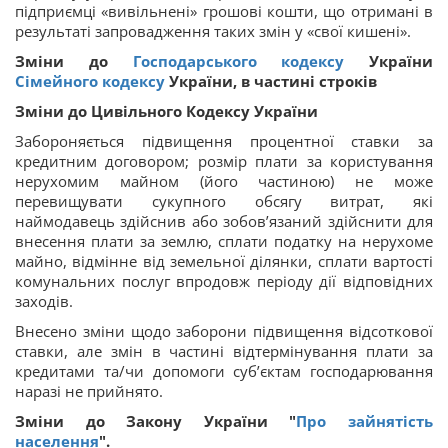
підприємці «вивільнені» грошові кошти, що отримані в
результаті запровадження таких змін у «свої кишені».
Зміни до
Господарського кодексу
України
Сімейного кодексу
України, в частині строків
Зміни до Цивільного Кодексу України
Забороняється підвищення процентної ставки за
кредитним договором; розмір плати за користування
нерухомим майном (його частиною) не може
перевищувати сукупного обсягу витрат, які
наймодавець здійснив або зобов’язаний здійснити для
внесення плати за землю, сплати податку на нерухоме
майно, відмінне від земельної ділянки, сплати вартості
комунальних послуг впродовж періоду дії відповідних
заходів.
Внесено зміни щодо заборони підвищення відсоткової
ставки, але змін в частині відтермінування плати за
кредитами та/чи допомоги суб’єктам господарювання
наразі не прийнято.
Зміни до Закону України "
Про зайнятість
населення
".