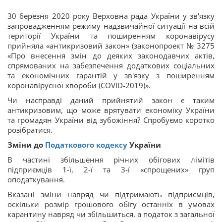
30 березня 2020 року Верховна рада України у зв'язку
запровадженням режиму надзвичайної ситуації на всій
території України та поширенням коронавірусу
прийняла «антикризовий закон» (законопроект № 3275
«Про внесення змін до деяких законодавчих актів,
спрямованих на забезпечення додаткових соціальних
та економічних гарантій у зв'язку з поширенням
коронавірусної хвороби (COVID-2019)».
Чи насправді даний прийнятий закон є таким
антикризовим, що може врятувати економіку України
та громадян України від зубожіння? Спробуємо коротко
розібратися.
Зміни до
Податкового кодексу
України
В частині збільшення річних обігових лімітів
підприємців 1-ї, 2-ї та 3-ї «спрощених» груп
оподаткування.
Вказані зміни навряд чи підтримають підприємців,
оскільки розмір грошового обігу останніх в умовах
карантину навряд чи збільшиться, а податок з загальної