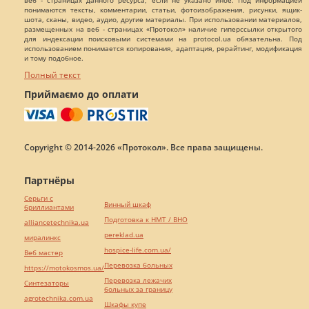
понимаются тексты, комментарии, статьи, фотоизображения, рисунки, ящик-
шота, сканы, видео, аудио, другие материалы. При использовании материалов,
размещенных на веб - страницах «Протокол» наличие гиперссылки открытого
для индексации поисковыми системами на protocol.ua обязательна. Под
использованием понимается копирования, адаптация, рерайтинг, модификация
и тому подобное.
Полный текст
Приймаємо до оплати
Copyright © 2014-2026 «Протокол». Все права защищены.
Партнёры
Серьги с
Винный шкаф
бриллиантами
Подготовка к НМТ / ВНО
alliancetechnika.ua
pereklad.ua
миралинкс
hospice-life.com.ua/
Веб мастер
Перевозка больных
https://motokosmos.ua/
Перевозка лежачих
Синтезаторы
больных за границу
agrotechnika.com.ua
Шкафы купе