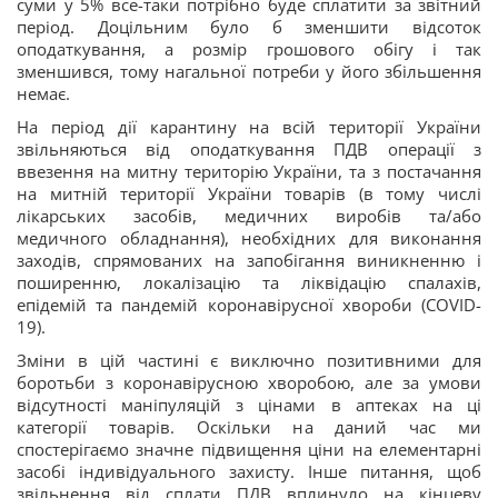
суми у 5% все-таки потрібно буде сплатити за звітний
період. Доцільним було б зменшити відсоток
оподаткування, а розмір грошового обігу і так
зменшився, тому нагальної потреби у його збільшення
немає.
На період дії карантину на всій території України
звільняються від оподаткування ПДВ операції з
ввезення на митну територію України, та з постачання
на митній території України товарів (в тому числі
лікарських засобів, медичних виробів та/або
медичного обладнання), необхідних для виконання
заходів, спрямованих на запобігання виникненню і
поширенню, локалізацію та ліквідацію спалахів,
епідемій та пандемій коронавірусної хвороби (COVID-
19).
Зміни в цій частині є виключно позитивними для
боротьби з коронавірусною хворобою, але за умови
відсутності маніпуляцій з цінами в аптеках на ці
категорії товарів. Оскільки на даний час ми
спостерігаємо значне підвищення ціни на елементарні
засобі індивідуального захисту. Інше питання, щоб
звільнення від сплати ПДВ вплинуло на кінцеву