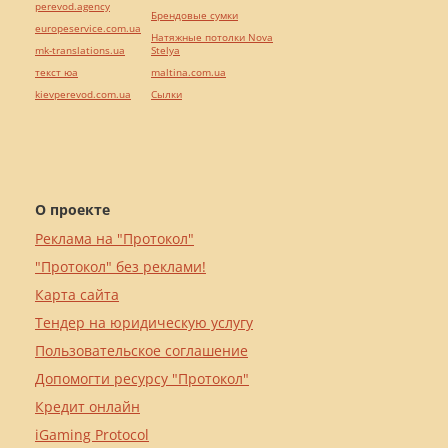
perevod.agency
Брендовые сумки
europeservice.com.ua
Натяжные потолки Nova
mk-translations.ua
Stelya
текст юа
maltina.com.ua
kievperevod.com.ua
Cылки
О проекте
Реклама на "Протокол"
"Протокол" без реклами!
Карта сайта
Тендер на юридическую услугу
Пользовательское соглашение
Допомогти ресурсу "Протокол"
Кредит онлайн
iGaming Protocol