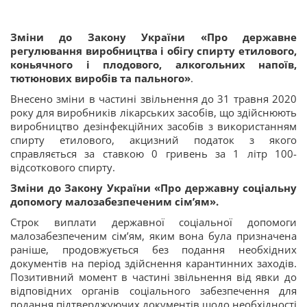
Зміни до Закону України «Про державне
регулювання виробництва і обігу спирту етилового,
коньячного і плодового, алкогольних напоїв,
тютюнових виробів та пального»
.
Внесено зміни в частині звільнення до 31 травня 2020
року для виробників лікарських засобів, що здійснюють
виробництво дезінфекційних засобів з використанням
спирту етилового, акцизний податок з якого
справляється за ставкою 0 гривень за 1 літр 100-
відсоткового спирту.
Зміни до Закону України «Про державну соціальну
допомогу малозабезпеченим сім’ям».
Строк виплати державної соціальної допомоги
малозабезпеченим сім’ям, яким вона була призначена
раніше, продовжується без подання необхідних
документів на період здійснення карантинних заходів.
Позитивний момент в частині звільнення від явки до
відповідних органів соціального забезпечення для
подання підтверджуючих документів щодо необхідності