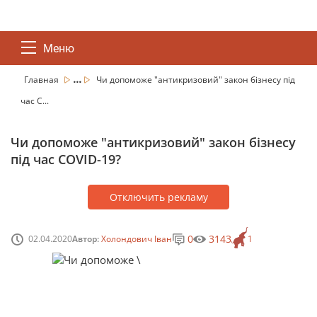
Меню
...
Главная
Чи допоможе "антикризовий" закон бізнесу під
час C...
Чи допоможе "антикризовий" закон бізнесу
під час COVID-19?
Отключить рекламу
0
3143
02.04.2020
Автор:
Холондович Іван
1