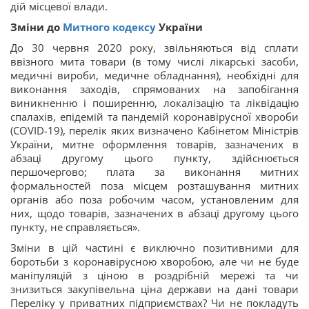
дій місцевої влади.
Зміни до
Митного кодексу
України
До 30 червня 2020 року, звільняються від сплати
ввізного мита товари (в тому числі лікарські засоби,
медичні вироби, медичне обладнання), необхідні для
виконання заходів, спрямованих на запобігання
виникненню і поширенню, локалізацію та ліквідацію
спалахів, епідемій та пандемій коронавірусної хвороби
(COVID-19), перелік яких визначено Кабінетом Міністрів
України, митне оформлення товарів, зазначених в
абзаці другому цього пункту, здійснюється
першочергово; плата за виконання митних
формальностей поза місцем розташування митних
органів або поза робочим часом, установленим для
них, щодо товарів, зазначених в абзаці другому цього
пункту, не справляється».
Зміни в цій частині є виключно позитивними для
боротьби з коронавірусною хворобою, але чи не буде
маніпуляцій з ціною в роздрібній мережі та чи
знизиться закупівельна ціна держави на дані товари
Переліку у приватних підприємствах? Чи не покладуть