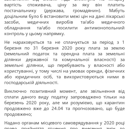
вартість споживача, ціну за яку він платить
постачальнику (держава, громадянин). Мабуть
доцільним було б встановити межі цін на дані лікарські
засоби, медичних виробів та/або медичного
обладнання та/або посилити антимонопольний
контроль у цьому напрямку.
Не нараховується та не сплачується за період з 1
березня по 31 березня 2020 року плата за землю
(земельний податок та орендна плата за земельні
ділянки державної та комунальної власності) за
земельні ділянки, що перебувають у власності або
користуванні, у тому числі на умовах оренди, фізичних
або юридичних осіб, та використовуються ними в
господарській діяльності.
Виключно позитивний момент, але звільнення від
сплати даного виду податку запроваджено тільки на
березень 2020 року, але ми розуміємо, що карантин
продовжено вже до 24.04 та прогнозовано, що буде
продовжено;
Надано органам місцевого самоврядування у 2020 році
право прийняття рішення про внесення змін до