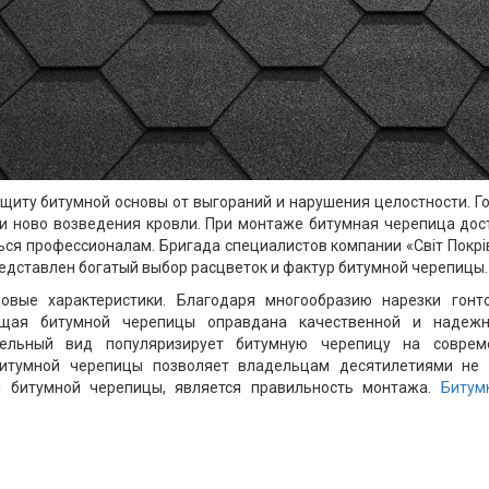
иту битумной основы от выгораний и нарушения целостности. Г
 и ново возведения кровли. При монтаже битумная черепица дос
ся профессионалам. Бригада специалистов компании «Світ Покрі
едставлен богатый выбор расцветок и фактур битумной черепицы.
овые характеристики. Благодаря многообразию нарезки гонт
ющая битумной черепицы оправдана качественной и надежно
ательный вид популяризирует битумную черепицу на совре
битумной черепицы позволяет владельцам десятилетиями не
ы битумной черепицы, является правильность монтажа.
Битум