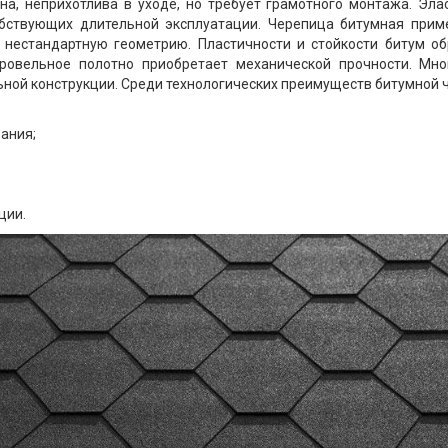
на, неприхотлива в уходе, но требует грамотного монтажа. Эла
бствующих длительной эксплуатации. Черепица битумная прим
д нестандартную геометрию. Пластичности и стойкости битум 
кровельное полотно приобретает механической прочности. Мн
ьной конструкции. Среди технологических преимуществ битумной 
ания;
ции.