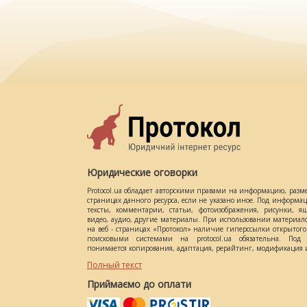
Юридические оговорки
Protocol.ua обладает авторскими правами на информацию, разм
страницах данного ресурса, если не указано иное. Под информ
тексты, комментарии, статьи, фотоизображения, рисунки, ящ
видео, аудио, другие материалы. При использовании материал
на веб - страницах «Протокол» наличие гиперссылки открытог
поисковыми системами на protocol.ua обязательна. Под 
понимается копирования, адаптация, рерайтинг, модификация и
Полный текст
Приймаємо до оплати