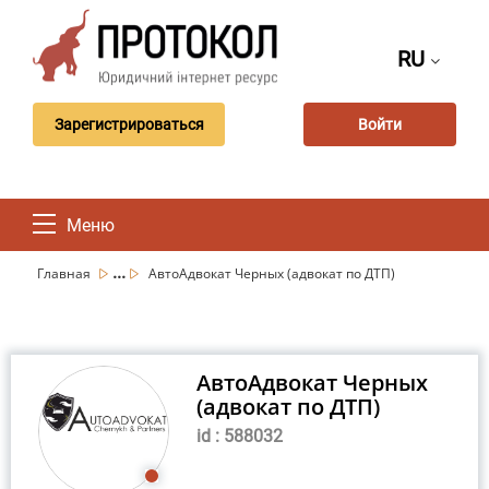
RU
Зарегистрироваться
Войти
Меню
...
Главная
АвтоАдвокат Черных (адвокат по ДТП)
АвтоАдвокат Черных
(адвокат по ДТП)
id : 588032