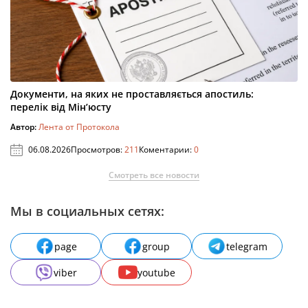
Документи, на яких не проставляється апостиль:
перелік від Мін’юсту
Автор:
Лента от Протокола
06.08.2026
Просмотров:
211
Коментарии:
0
Смотреть все новости
Мы в социальных сетях:
page
group
telegram
viber
youtube