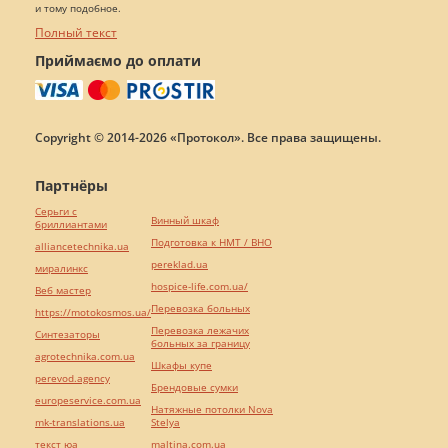
и тому подобное.
Полный текст
Приймаємо до оплати
Copyright © 2014-2026 «Протокол». Все права защищены.
Партнёры
Серьги с
Винный шкаф
бриллиантами
Подготовка к НМТ / ВНО
alliancetechnika.ua
pereklad.ua
миралинкс
hospice-life.com.ua/
Веб мастер
Перевозка больных
https://motokosmos.ua/
Перевозка лежачих
Синтезаторы
больных за границу
agrotechnika.com.ua
Шкафы купе
perevod.agency
Брендовые сумки
europeservice.com.ua
Натяжные потолки Nova
mk-translations.ua
Stelya
текст юа
maltina.com.ua