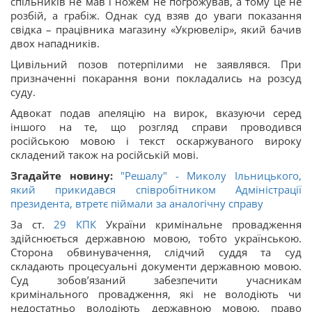
спільників не мав і ножем не погрожував, а тому це не
розбій, а грабіж. Однак суд взяв до уваги показання
свідка – працівника магазину «Укрювелір», який бачив
двох нападників.
Цивільний позов потерпілими не заявлявся. При
призначенні покарання вони покладались на розсуд
суду.
Адвокат подав апеляцію на вирок, вказуючи серед
іншого на те, що розгляд справи проводився
російською мовою і текст оскаржуваного вироку
складений також на російській мові.
Згадайте новину:
"Решалу" - Миколу Ільницького,
який прикидався співробітником Адміністрації
президента, втретє піймали за аналогічну справу
За ст.
29
КПК
України кримінальне провадження
здійснюється державною мовою, тобто українською.
Сторона обвинувачення, слідчий суддя та суд
складають процесуальні документи державною мовою.
Суд зобов’язаний забезпечити учасникам
кримінального провадження, які не володіють чи
недостатньо володіють державною мовою, право