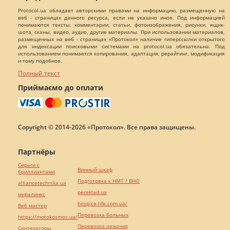
Protocol.ua обладает авторскими правами на информацию, размещенную на
веб - страницах данного ресурса, если не указано иное. Под информацией
понимаются тексты, комментарии, статьи, фотоизображения, рисунки, ящик-
шота, сканы, видео, аудио, другие материалы. При использовании материалов,
размещенных на веб - страницах «Протокол» наличие гиперссылки открытого
для индексации поисковыми системами на protocol.ua обязательна. Под
использованием понимается копирования, адаптация, рерайтинг, модификация
и тому подобное.
Полный текст
Приймаємо до оплати
Copyright © 2014-2026 «Протокол». Все права защищены.
Партнёры
Серьги с
Винный шкаф
бриллиантами
Подготовка к НМТ / ВНО
alliancetechnika.ua
pereklad.ua
миралинкс
hospice-life.com.ua/
Веб мастер
Перевозка больных
https://motokosmos.ua/
Перевозка лежачих
Синтезаторы