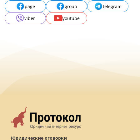
page
group
telegram
viber
youtube
Юридические оговорки