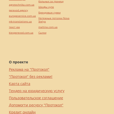
больных за границу
agrotechnika.com.ua
Шкафы купе
perevod.agency
Брендовые сумки
europeservice.com.ua
Натяжные потолки Nova
mk-translations.ua
Stelya
текст юа
maltina.com.ua
kievperevod.com.ua
Cылки
О проекте
Реклама на "Протокол"
"Протокол" без реклами!
Карта сайта
Тендер на юридическую услугу
Пользовательское соглашение
Допомогти ресурсу "Протокол"
Кредит онлайн