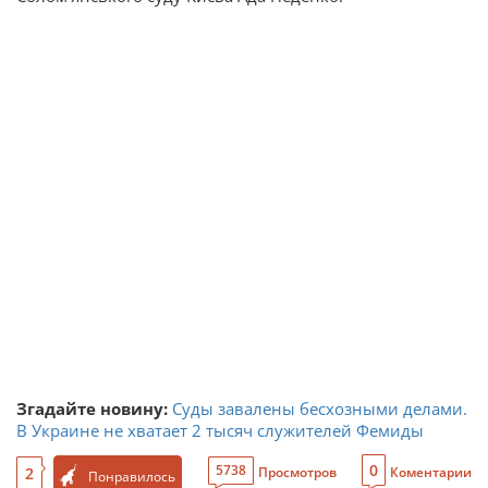
Згадайте новину:
Суды завалены бесхозными делами.
В Украине не хватает 2 тысяч служителей Фемиды
0
5738
2
Просмотров
Коментарии
Понравилось