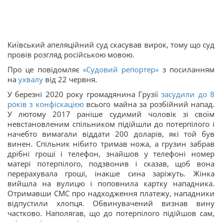
Київський апеляційний суд скасував вирок, тому що суд
провів розгляд російською мовою.
Про це повідомляє
«Судовий репортер»
з посиланням
на
ухвалу
від 22 червня.
У березні 2020 року громадянина Грузії
засудили до 8
років з конфіскацією
всього майна за розбійний напад.
У лютому 2017 раніше судимий чоловік зі своїм
невстановленим спільником підійшли до потерпілого і
начебто вимагали віддати 200 доларів, які той був
винен. Спільник нібито тримав ножа, а грузин забрав
дрібні гроші і телефон, знайшов у телефоні номер
матері потерпілого, подзвонив і сказав, щоб вона
перерахувала гроші, інакше сина заріжуть. Жінка
вийшла на вулицю і поповнила картку нападника.
Отримавши СМС про надходження платежу, нападники
відпустили хлопця. Обвинувачений визнав вину
частково. Наполягав, що до потерпілого підійшов сам,