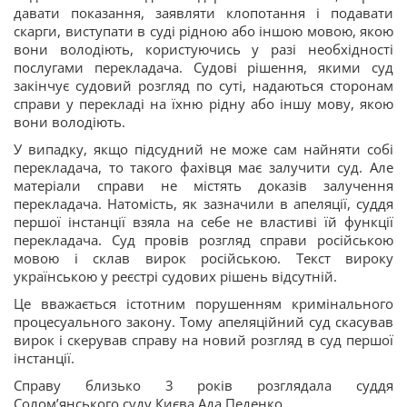
давати показання, заявляти клопотання і подавати
скарги, виступати в суді рідною або іншою мовою, якою
вони володіють, користуючись у разі необхідності
послугами перекладача. Судові рішення, якими суд
закінчує судовий розгляд по суті, надаються сторонам
справи у перекладі на їхню рідну або іншу мову, якою
вони володіють.
У випадку, якщо підсудний не може сам найняти собі
перекладача, то такого фахівця має залучити суд. Але
матеріали справи не містять доказів залучення
перекладача. Натомість, як зазначили в апеляції, суддя
першої інстанції взяла на себе не властиві їй функції
перекладача. Суд провів розгляд справи російською
мовою і склав вирок російською. Текст вироку
українською у реєстрі судових рішень відсутній.
Це вважається істотним порушенням кримінального
процесуального закону. Тому апеляційний суд скасував
вирок і скерував справу на новий розгляд в суд першої
інстанції.
Справу близько 3 років розглядала суддя
Солом’янського суду Києва Ада Педенко.