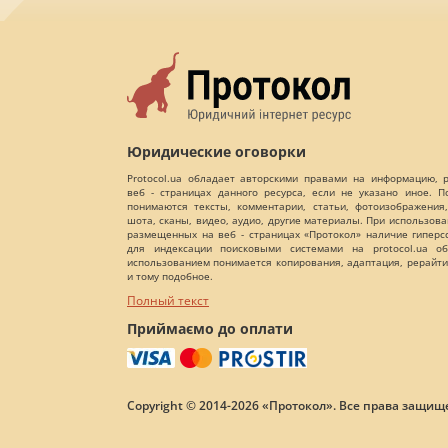
Юридические оговорки
Protocol.ua обладает авторскими правами на информацию,
веб - страницах данного ресурса, если не указано иное. 
понимаются тексты, комментарии, статьи, фотоизображения,
шота, сканы, видео, аудио, другие материалы. При использов
размещенных на веб - страницах «Протокол» наличие гиперс
для индексации поисковыми системами на protocol.ua об
использованием понимается копирования, адаптация, рерайти
и тому подобное.
Полный текст
Приймаємо до оплати
Copyright © 2014-2026 «Протокол». Все права защищ