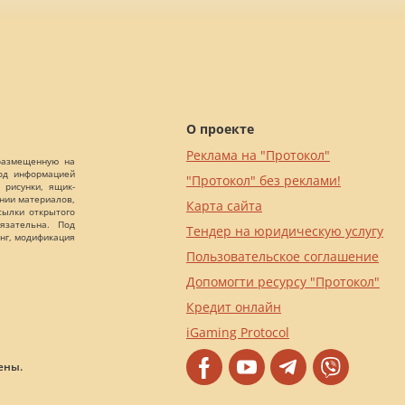
О проекте
Реклама на "Протокол"
 размещенную на
Под информацией
"Протокол" без реклами!
 рисунки, ящик-
ании материалов,
Карта сайта
сылки открытого
язательна. Под
Тендер на юридическую услугу
нг, модификация
Пользовательское соглашение
Допомогти ресурсу "Протокол"
Кредит онлайн
iGaming Protocol
ены.