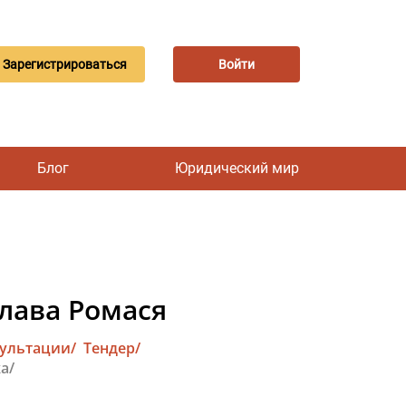
Зарегистрироваться
Войти
Блог
Юридический мир
слава Ромася
сультации/
Тендер/
а/