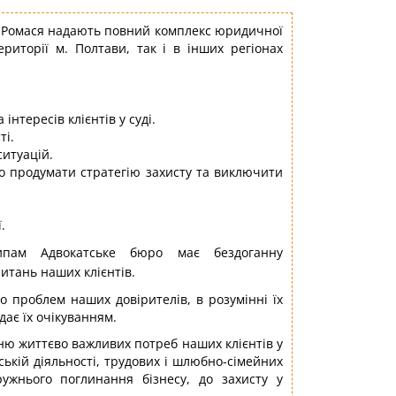
а Ромася надають повний комплекс юридичної
риторії м. Полтави, так і в інших регіонах
інтересів клієнтів у суді.
ті.
ситуацій.
о продумати стратегію захисту та виключити
.
ипам Адвокатське бюро має бездоганну
итань наших клієнтів.
о проблем наших довірителів, в розумінні їх
дає їх очікуванням.
ню життєво важливих потреб наших клієнтів у
ькій діяльності, трудових і шлюбно-сімейних
дружнього поглинання бізнесу, до захисту у