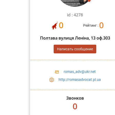
id : 4278
0
0
Рейтинг :
Полтава вулиця Леніна, 13 оф.303
Написать сообщение
romas_adv@ukr.net
http://romasadvocat.pl.ua
Звонков
0