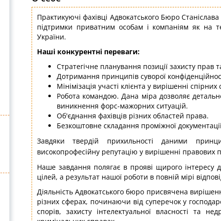
Практикуючі фахівці Адвокатського Бюро Станіслав
підтримки приватним особам і компаніям як на те
України.
Наші конкурентні переваги:
Стратегічне планування позиції захисту прав та 
Дотримання принципів суворої конфіденційнос
Мінімізація участі клієнта у вирішенні спірних 
Робота командою. Дана міра дозволяє детальн
виникнення форс-мажорних ситуацій.
Об'єднання фахівців різних областей права.
Безкоштовне складання проміжної документації
Завдяки твердій прихильності даними принц
високопрофесійну репутацію у вирішенні правових п
Наше завдання полягає в прояві щирого інтересу д
цілей, а результат нашої роботи в повній мірі відпові
Діяльність Адвокатського бюро присвячена вирішен
різних сферах, починаючи від суперечок у господарс
спорів, захисту інтелектуальної власності та не