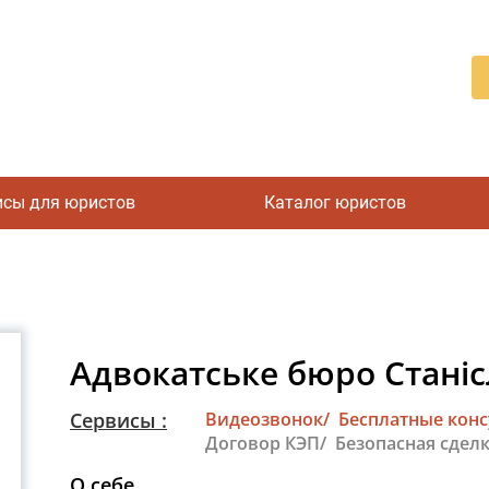
исы для юристов
Каталог юристов
Адвокатське бюро Стані
Сервисы :
Видеозвонок/
Бесплатные кон
Договор КЭП/
Безопасная сделк
О себе