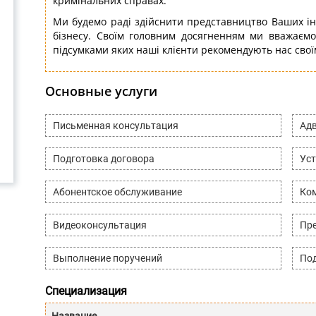
кримінальних справах.
Ми будемо раді здійснити представництво Ваших ін
бізнесу. Своїм головним досягненням ми вважаємо
підсумками яких наші клієнти рекомендують нас сво
Основные услуги
Письменная консультация
Адв
Подготовка договора
Уст
Абонентское обслуживание
Ко
Видеоконсультация
Пре
Выполнение поручений
Под
Специализация