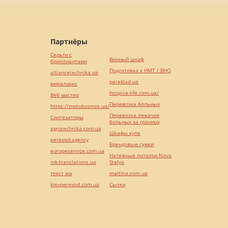
Партнёры
Серьги с
Винный шкаф
бриллиантами
Подготовка к НМТ / ВНО
alliancetechnika.ua
pereklad.ua
миралинкс
hospice-life.com.ua/
Веб мастер
Перевозка больных
https://motokosmos.ua/
Перевозка лежачих
Синтезаторы
больных за границу
agrotechnika.com.ua
Шкафы купе
perevod.agency
Брендовые сумки
europeservice.com.ua
Натяжные потолки Nova
mk-translations.ua
Stelya
текст юа
maltina.com.ua
kievperevod.com.ua
Cылки