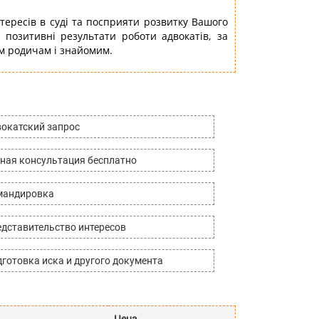
тересів в суді та посприяти розвитку Вашого
 позитивні результати роботи адвокатів, за
їм родичам і знайомим.
окатский запрос
ная консультация бесплатно
мандировка
дставительство интересов
готовка иска и другого документа