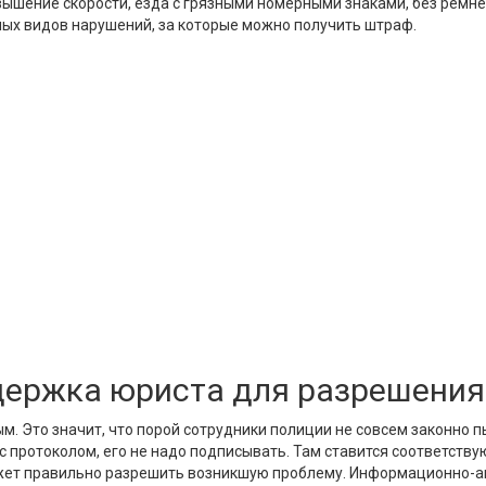
ышение скорости, езда с грязными номерными знаками, без ремн
чных видов нарушений, за которые можно получить штраф.
держка юриста для разрешени
м. Это значит, что порой сотрудники полиции не совсем законно 
 с протоколом, его не надо подписывать. Там ставится соответст
ожет правильно разрешить возникшую проблему. Информационно-