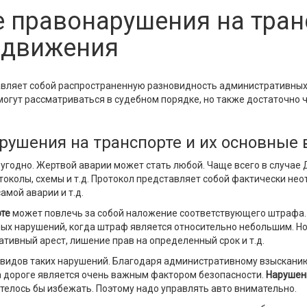
 правонарушения на тран
 движения
вляет собой распространенную разновидность административных 
могут рассматриваться в судебном порядке, но также достаточно
ушения на транспорте и их основные
 угодно. Жертвой аварии может стать любой. Чаще всего в случае
токолы, схемы и т.д. Протокол представляет собой фактически н
амой аварии и т.д.
рте
может повлечь за собой наложение соответствующего штрафа.
ных нарушений, когда штраф является относительно небольшим. Н
тивный арест, лишение прав на определенный срок и т.д.
видов таких нарушений. Благодаря административному взыскани
 дороге является очень важным фактором безопасности.
Нарушен
телось бы избежать. Поэтому надо управлять авто внимательно.