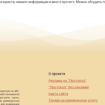
и юриста, немало информации и много прочего. Можно обсудить п
О проекте
Реклама на "Протокол"
"Протокол" без реклами!
ещенную на веб -
Карта сайта
ацией понимаются
ик-шота, сканы,
Тендер на юридическую услугу
ов, размещенных
о для индексации