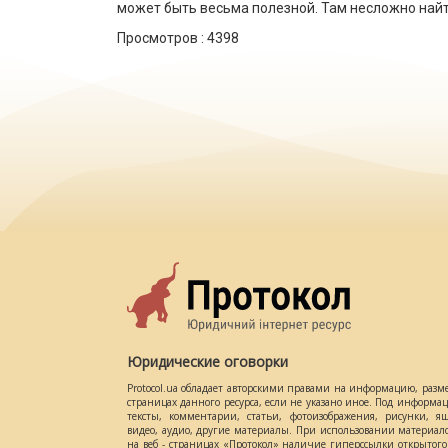
может быть весьма полезной. Там несложно найт
Просмотров :
4398
Юридические оговорки
Protocol.ua обладает авторскими правами на информацию, разм
страницах данного ресурса, если не указано иное. Под информ
тексты, комментарии, статьи, фотоизображения, рисунки, ящ
видео, аудио, другие материалы. При использовании материал
на веб - страницах «Протокол» наличие гиперссылки открытог