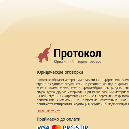
Юридические оговорки
Protocol.ua обладает авторскими правами на информацию, разм
страницах данного ресурса, если не указано иное. Под информ
тексты, комментарии, статьи, фотоизображения, рисунки, ящ
видео, аудио, другие материалы. При использовании материал
на веб - страницах «Протокол» наличие гиперссылки открытог
поисковыми системами на protocol.ua обязательна. Под 
понимается копирования, адаптация, рерайтинг, модификация и
Полный текст
Приймаємо до оплати