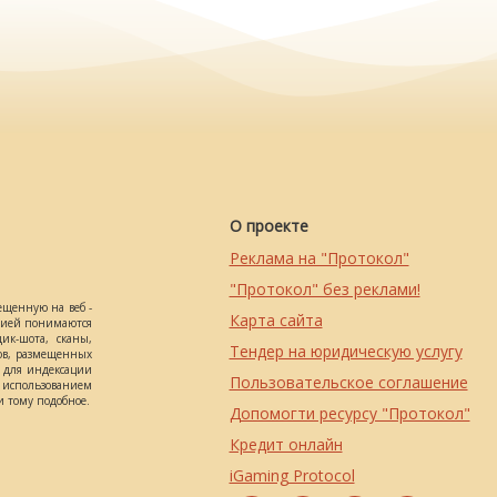
О проекте
Реклама на "Протокол"
"Протокол" без реклами!
ещенную на веб -
Карта сайта
ацией понимаются
ик-шота, сканы,
Тендер на юридическую услугу
ов, размещенных
о для индексации
Пользовательское соглашение
использованием
 тому подобное.
Допомогти ресурсу "Протокол"
Кредит онлайн
iGaming Protocol