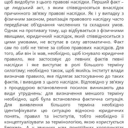
щоб видобути з цього правові наслідки. Перший факт –
це людський акт, з яким співвідносяться внаслідок
причинного зв’язку правові наслідки. Як і у випадку з
фізичним законом, реалізація правового наслідку часто
передбачає об’єднання численних та складних умов.
Однак на противагу тому, що відбувається з фізичними
явищами, юридичний наслідок, який співвідноситься з
цими умовами, не вступає в силу автоматично. Факт
сам по собі не тягне за собою правових наслідків. Для
того, аби він їх мав, необхідно, щоб існувало юридичне
правило, яке застосовує до певних фактів певні
наслідки і яке виступає в ролі більшого терміну
силогізму; необхідно також, щоб якийсь інститут влади
визначав правило, яке підлягає застосуванню до таких
фактів, і виводив з цього наслідок. Відповідно у зв’язку
з процедурою встановлення посилок виникають два
види утруднень: для визначення меншого терміну
необхідно, щоб була встановлена фактична ситуація.
Для виявлення більшого терміна необхідно
ідентифікувати цю ситуацію відносно юридичних
понять, правил та інститутів, тобто необхідно її
концептуалізувати за термінологією, якою користується
Бержель. А у звичних нам понятійних координатах