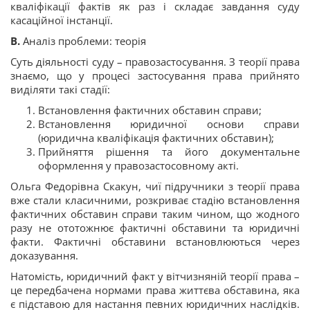
кваліфікації фактів як раз і складає завдання суду
касаційної інстанції.
В.
Аналіз проблеми: теорія
Суть діяльності суду – правозастосування. З теорії права
знаємо, що у процесі застосування права прийнято
виділяти такі стадії:
Встановлення фактичних обставин справи;
Встановлення юридичної основи справи
(юридична кваліфікація фактичних обставин);
Прийняття рішення та його документальне
оформлення у правозастосовному акті.
Ольга Федорівна Скакун, чиї підручники з теорії права
вже стали класичними, розкриває стадію встановлення
фактичних обставин справи таким чином, що жодного
разу не ототожнює фактичні обставини та юридичні
факти. Фактичні обставини встановлюються через
доказування.
Натомість, юридичний факт у вітчизняній теорії права –
це передбачена нормами права життєва обставина, яка
є підставою для настання певних юридичних наслідків.