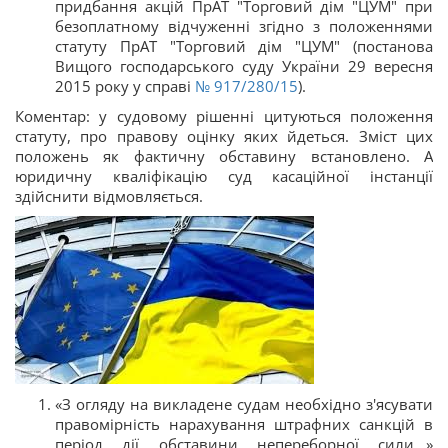
придбання акцій ПрАТ "Торговий дім "ЦУМ" при
безоплатному відчуженні згідно з положеннями
статуту ПрАТ "Торговий дім "ЦУМ" (постанова
Вищого господарського суду України 29 вересня
2015 року у справі
№ 917/280/15
).
Коментар: у судовому рішенні цитуються положення
статуту, про правову оцінку яких йдеться. Зміст цих
положень як фактичну обставину встановлено. А
юридичну кваліфікацію суд касаційної інстанції
здійснити відмовляється.
«З огляду на викладене судам необхідно з'ясувати
правомірність нарахування штрафних санкцій в
період дії обставини непереборної сили…»