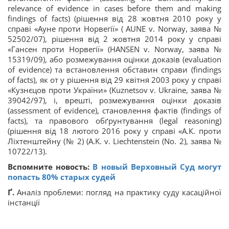
relevance of evidence in cases before them and making
findings of facts) (рішення від 28 жовтня 2010 року у
справі «Ауне проти Норвегії» ( AUNE v. Norway, заява №
52502/07), рішення від 2 жовтня 2014 року у справі
«Гансен проти Норвегії» (HANSEN v. Norway, заява №
15319/09), або розмежування оцінки доказів (evaluation
of evidence) та встановлення обставин справи (findings
of facts), як от у рішення від 29 квітня 2003 року у справі
«Кузнєцов проти України» (Kuznetsov v. Ukraine, заява №
39042/97), і, врешті, розмежування оцінки доказів
(assessment of evidence), становлення фактів (findings of
facts), та правового обґрунтування (legal reasoning)
(рішення від 18 лютого 2016 року у справі «А.К. проти
Ліхтенштейну (№ 2) (A.K. v. Liechtenstein (No. 2), заява №
10722/13).
Вспомните новость:
В новый Верховный Суд могут
попасть 80% старых судей
Ґ.
Аналіз проблеми: погляд на практику суду касаційної
інстанції