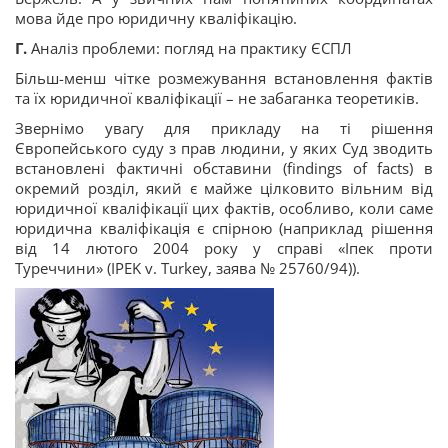
мова йде про юридичну кваліфікацію.
Г.
Аналіз проблеми: погляд на практику ЄСПЛ
Більш-менш чітке розмежування встановлення фактів
та їх юридичної кваліфікації – не забаганка теоретиків.
Звернімо увагу для прикладу на ті рішення
Європейського суду з прав людини, у яких Суд зводить
встановлені фактичні обставини (findings of facts) в
окремий розділ, який є майже цілковито вільним від
юридичної кваліфікації цих фактів, особливо, коли саме
юридична кваліфікація є спірною (наприклад рішення
від 14 лютого 2004 року у справі «Іпек проти
Туреччини» (IPEK v. Turkey, заява № 25760/94)).