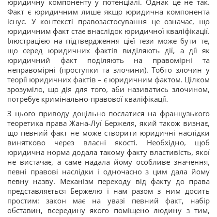
юридичну компоненту у потенціалі. Однак це не так.
Факт є юридичним лише якщо юридична компонента
існує. У контексті правозастосування це означає, що
юридичним факт стає внаслідок юридичної кваліфікації.
Ілюстрацією на підтвердження цієї тези може бути те,
що серед юридичних фактів виділяють дії, а дії як
юридичний факт поділяють на правомірні та
неправомірні (проступки та злочини). Тобто злочин у
теорії юридичних фактів – є юридичним фактом. Цілком
зрозуміло, що дія для того, аби називатись злочином,
потребує кримінально-правової кваліфікації.
З цього приводу доцільно послатися на французького
теоретика права Жана-Луї Бержеля, який також визнає,
що певний факт не може створити юридичні наслідки
винятково через власні якості. Необхідно, щоб
юридична норма додала такому факту властивість, якої
не вистачає, а саме надала йому особливе значення,
певні правові наслідки і одночасно з цим дала йому
певну назву. Механізм переходу від факту до права
представляється Бержелю і нам разом з ним досить
простим: закон має на увазі певний факт, набір
обставин, всередину якого поміщено людину з тим,