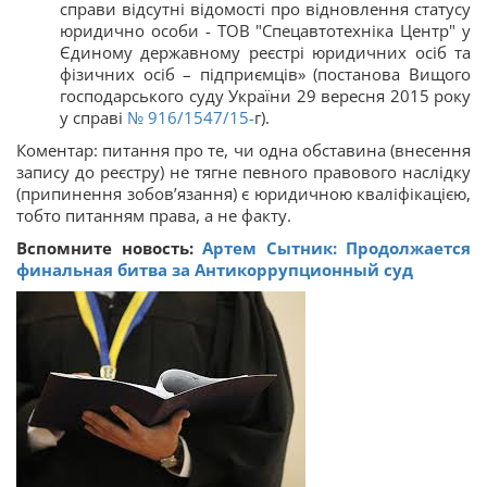
справи відсутні відомості про відновлення статусу
юридично особи - ТОВ "Спецавтотехніка Центр" у
Єдиному державному реєстрі юридичних осіб та
фізичних осіб – підприємців» (постанова Вищого
господарського суду України 29 вересня 2015 року
у справі
№ 916/1547/15-
г).
Коментар: питання про те, чи одна обставина (внесення
запису до реєстру) не тягне певного правового наслідку
(припинення зобов’язання) є юридичною кваліфікацією,
тобто питанням права, а не факту.
Вспомните новость:
Артем Сытник: Продолжается
финальная битва за Антикоррупционный суд