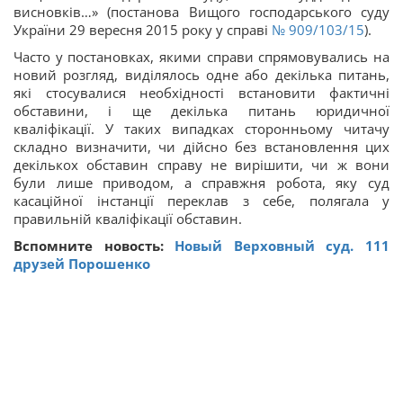
висновків…» (постанова Вищого господарського суду
України 29 вересня 2015 року у справі
№ 909/103/15
).
Часто у постановках, якими справи спрямовувались на
новий розгляд, виділялось одне або декілька питань,
які стосувалися необхідності встановити фактичні
обставини, і ще декілька питань юридичної
кваліфікації. У таких випадках сторонньому читачу
складно визначити, чи дійсно без встановлення цих
декількох обставин справу не вирішити, чи ж вони
були лише приводом, а справжня робота, яку суд
касаційної інстанції переклав з себе, полягала у
правильній кваліфікації обставин.
Вспомните новость:
Новый Верховный суд.
111
друзей Порошенко