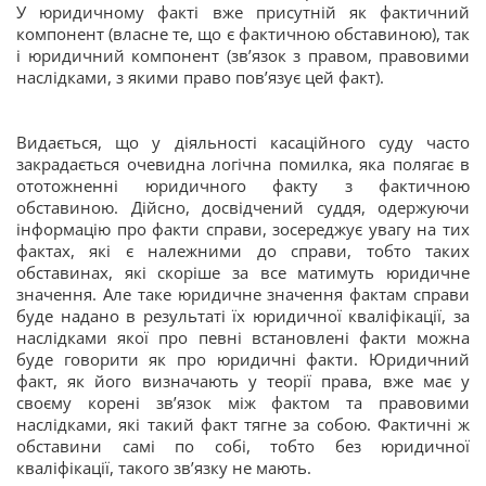
У юридичному факті вже присутній як фактичний
компонент (власне те, що є фактичною обставиною), так
і юридичний компонент (зв’язок з правом, правовими
наслідками, з якими право пов’язує цей факт).
Видається, що у діяльності касаційного суду часто
закрадається очевидна логічна помилка, яка полягає в
ототожненні юридичного факту з фактичною
обставиною. Дійсно, досвідчений суддя, одержуючи
інформацію про факти справи, зосереджує увагу на тих
фактах, які є належними до справи, тобто таких
обставинах, які скоріше за все матимуть юридичне
значення. Але таке юридичне значення фактам справи
буде надано в результаті їх юридичної кваліфікації, за
наслідками якої про певні встановлені факти можна
буде говорити як про юридичні факти. Юридичний
факт, як його визначають у теорії права, вже має у
своєму корені зв’язок між фактом та правовими
наслідками, які такий факт тягне за собою. Фактичні ж
обставини самі по собі, тобто без юридичної
кваліфікації, такого зв’язку не мають.