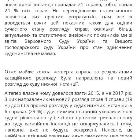
апеляційної інстанції припадає 21 справа, тобто понад
24 % всіх справ. Не переоцінюючи статистичного
значення цих простих розрахунків, нам все ж
доведеться взяти цей показник також для оцінки
сучасного стану розгляду справ, оскільки більш
актуальних та статистично вивірених показників ми зі
звітів Верховного Суду України та Вищого
господарського суду України про стан здійснення
судочинства не маємо.
Отже майже кожна четверта справа за результатами
касаційного розгляду була направлена на новий
розгляд до суду нижчої інстанції.
А тепер власне чому довелося взяти 2015, а не 2017 рік.
З цих направлених на новий розгляд справ 4 справи (19
%) досі (!) в процесі розгляду у судах нижчих інстанцій, у
6 справах (29 %) суди нижчих інстанцій ухвалили нові
судові рішення по суті, які вже протягом тривалого часу
до суду касаційної інстанції не оскаржувались і тому,
напевне, вже не будуть оскаржені. Напевне, це
найбільш втішний показник, адже саме серед цих справ