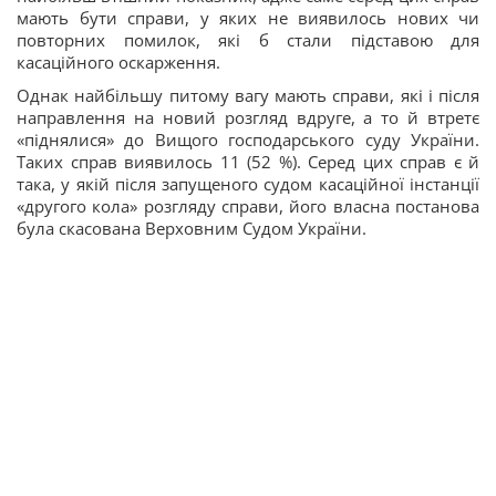
мають бути справи, у яких не виявилось нових чи
повторних помилок, які б стали підставою для
касаційного оскарження.
Однак найбільшу питому вагу мають справи, які і після
направлення на новий розгляд вдруге, а то й втретє
«піднялися» до Вищого господарського суду України.
Таких справ виявилось 11 (52 %). Серед цих справ є й
така, у якій після запущеного судом касаційної інстанції
«другого кола» розгляду справи, його власна постанова
була скасована Верховним Судом України.