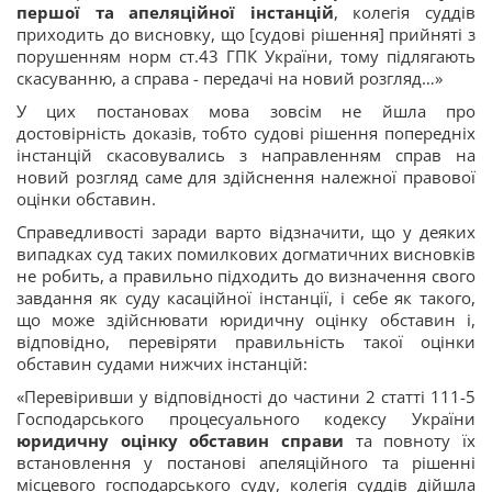
першої та апеляційної інстанцій
, колегія суддів
приходить до висновку, що [судові рішення] прийняті з
порушенням норм ст.43 ГПК України, тому підлягають
скасуванню, а справа - передачі на новий розгляд…»
У цих постановах мова зовсім не йшла про
достовірність доказів, тобто судові рішення попередніх
інстанцій скасовувались з направленням справ на
новий розгляд саме для здійснення належної правової
оцінки обставин.
Справедливості заради варто відзначити, що у деяких
випадках суд таких помилкових догматичних висновків
не робить, а правильно підходить до визначення свого
завдання як суду касаційної інстанції, і себе як такого,
що може здійснювати юридичну оцінку обставин і,
відповідно, перевіряти правильність такої оцінки
обставин судами нижчих інстанцій:
«Перевіривши у відповідності до частини 2 статті 111-5
Господарського процесуального кодексу України
юридичну оцінку обставин справи
та повноту їх
встановлення у постанові апеляційного та рішенні
місцевого господарського суду, колегія суддів дійшла