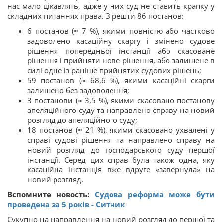
нас мало цікавлять, адже у них суд не ставить крапку у
складних питаннях права. З решти 86 постанов:
6 постанов (≈ 7 %), якими повністю або частково
задоволено касаційну скаргу і змінено судове
рішення попередньої інстанції або скасоване
рішення і прийняти нове рішення, або залишене в
силі одне із раніше прийнятих судових рішень;
59 постанов (≈ 68,6 %), якими касаційні скарги
залишено без задоволення;
3 постанови (≈ 3,5 %), якими скасовано постанову
апеляційного суду та направлено справу на новий
розгляд до апеляційного суду;
18 постанов (≈ 21 %), якими скасовано ухвалені у
справі судові рішення та направлено справу на
новий розгляд до господарського суду першої
інстанції. Серед цих справ була також одна, яку
касаційна інстанція вже вдруге «завернула» на
новий розгляд.
Вспомните новость:
Судова реформа може бути
проведена за 5 років - Ситник
Сукупно на направлення на новий розгляд до першої та