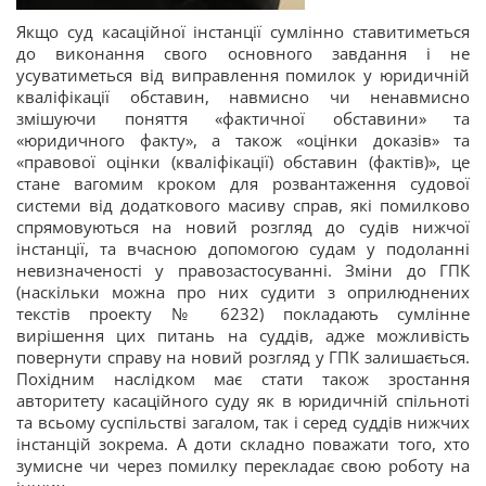
Якщо суд касаційної інстанції сумлінно ставитиметься
до виконання свого основного завдання і не
усуватиметься від виправлення помилок у юридичній
кваліфікації обставин, навмисно чи ненавмисно
змішуючи поняття «фактичної обставини» та
«юридичного факту», а також «оцінки доказів» та
«правової оцінки (кваліфікації) обставин (фактів)», це
стане вагомим кроком для розвантаження судової
системи від додаткового масиву справ, які помилково
спрямовуються на новий розгляд до судів нижчої
інстанції, та вчасною допомогою судам у подоланні
невизначеності у правозастосуванні. Зміни до ГПК
(наскільки можна про них судити з оприлюднених
текстів проекту № 6232) покладають сумлінне
вирішення цих питань на суддів, адже можливість
повернути справу на новий розгляд у ГПК залишається.
Похідним наслідком має стати також зростання
авторитету касаційного суду як в юридичній спільноті
та всьому суспільстві загалом, так і серед суддів нижчих
інстанцій зокрема. А доти складно поважати того, хто
зумисне чи через помилку перекладає свою роботу на