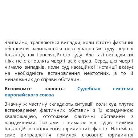
Звичайно, трапляються випадки, коли істотні фактичні
обставини залишаються поза увагою як суду першої
інстанції, так і апеляційного суду. Але такі випадки аж
ніяк не становлять чверті всіх справ. Серед цієї чверті
чимало випадків, коли суд касаційної інстанції вказує
на необхідність встановлення неістотних, а то й
неналежних до справи обставин.
Вспомните новость:
Судебная система
европейского союза
Значну ж частину складають ситуації, коли суд плутає
встановлення фактичних обставин з їх юридичною
кваліфікацією, ототожнює фактичні обставини з
юридичними фактами і вимагає від судів нижчих
інстанцій встановлення юридичних фактів. Натомість
саме виправлення помилок стосовно юридичної