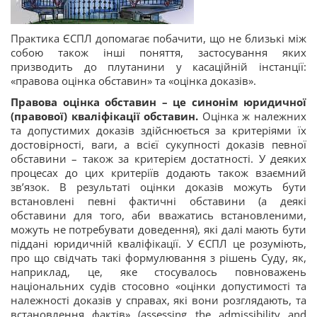
Практика ЄСПЛ допомагає побачити, що не близькі між
собою також інші поняття, застосування яких
призводить до плутанини у касаційній інстанції:
«правова оцінка обставин» та «оцінка доказів».
Правова оцінка обставин – це синонім юридичної
(правової) кваліфікації обставин.
Оцінка ж належних
та допустимих доказів здійснюється за критеріями їх
достовірності, ваги, а всієї сукупності доказів певної
обставини – також за критерієм достатності. У деяких
процесах до цих критеріїв додають також взаємний
зв’язок. В результаті оцінки доказів можуть бути
встановлені певні фактичні обставини (а деякі
обставини для того, аби вважатись встановленими,
можуть не потребувати доведення), які далі мають бути
піддані юридичній кваліфікації. У ЄСПЛ це розуміють,
про що свідчать такі формулювання з рішень Суду, як,
наприклад, це, яке стосувалось повноважень
національних судів стосовно «оцінки допустимості та
належності доказів у справах, які вони розглядають, та
встановлення фактів» (assessing the admissibility and