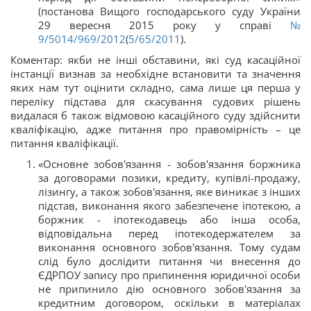
(постанова Вищого господарського суду України
29 вересня 2015 року у справі
№
9/5014/969/2012
(
5/65/2011
).
Коментар: якби не інші обставини, які суд касаційної
інстанції визнав за необхідне встановити та значення
яких нам тут оцінити складно, сама лише ця перша у
переліку підстава для скасування судових рішень
видалася б також відмовою касаційного суду здійснити
кваліфікацію, адже питання про правомірність – це
питання кваліфікації.
«Основне зобов'язання - зобов'язання боржника
за договорами позики, кредиту, купівлі-продажу,
лізингу, а також зобов'язання, яке виникає з інших
підстав, виконання якого забезпечене іпотекою, а
боржник - іпотекодавець або інша особа,
відповідальна перед іпотекодержателем за
виконання основного зобов'язання. Тому судам
слід було дослідити питання чи внесення до
ЄДРПОУ запису про припинення юридичної особи
не припинило дію основного зобов'язання за
кредитним договором, оскільки в матеріалах