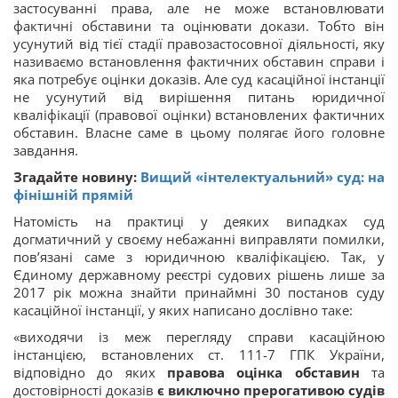
застосуванні права, але не може встановлювати
фактичні обставини та оцінювати докази. Тобто він
усунутий від тієї стадії правозастосовної діяльності, яку
називаємо встановлення фактичних обставин справи і
яка потребує оцінки доказів. Але суд касаційної інстанції
не усунутий від вирішення питань юридичної
кваліфікації (правової оцінки) встановлених фактичних
обставин. Власне саме в цьому полягає його головне
завдання.
Згадайте новину:
Вищий «інтелектуальний» суд: на
фінішній прямій
Натомість на практиці у деяких випадках суд
догматичний у своєму небажанні виправляти помилки,
пов’язані саме з юридичною кваліфікацією. Так, у
Єдиному державному реєстрі судових рішень лише за
2017 рік можна знайти принаймні 30 постанов суду
касаційної інстанції, у яких написано дослівно таке:
«виходячи із меж перегляду справи касаційною
інстанцією, встановлених ст. 111-7 ГПК України,
відповідно до яких
правова оцінка обставин
та
достовірності доказів
є виключно прерогативою судів