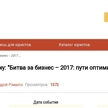
исы для юристов
Каталог юристов
знес – 2017:...
у: "Битва за бизнес – 2017: пути оптим
рій Ріманто
Просмотров :
1572
Дата события