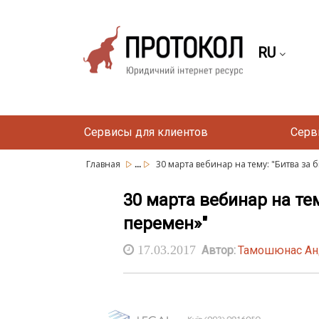
RU
Сервисы для клиентов
Серв
...
Главная
30 марта вебинар на тему: "Битва за би
30 марта вебинар на тем
перемен»"
17.03.2017
Автор:
Тамошюнас Анд