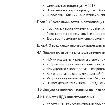
Фискальные тенденции — 2017
Плановые проверки: принципы отбор
«Налоговый блок» и «счастливые» сп
Блок 3. «С чего начинается…» оптимизация?
3 основные цели оптимизации бизне
Законы построения и ошибки внедре
Договор – основа налоговых основ и
Блок 4. О трех «защитах» и одном результа
4.1. Защита активов – залог долговечност
«Мухи отдельно – котлеты отдельно
«Обремените» активы и спите спокой
«Имущество = корпоративные права»
Как оперативно стать «пустышкой»? 
Реорганизация компании как «бюдж
На ком держится бизнес? – когда «ф
4.2. Защита от налогов – платим, но не пе
4.2.1. «Чисто» НДС-ная оптимизация
Уплата НДС как эффективный способ