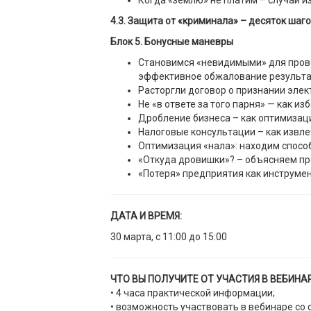
Когда «землю» не платим – случаи и
4.3. Защита от «криминала» – десяток шаг
Блок 5. Бонусные маневры
Становимся «невидимыми» для прове
эффективное обжалование результат
Расторгли договор о признании элект
Не «в ответе за того парня» — как и
Дробление бизнеса – как оптимизаци
Налоговые консультации – как извл
Оптимизация «нала»: находим спосо
«Откуда дровишки»? – объясняем пр
«Потеря» предприятия как инструме
ДАТА И ВРЕМЯ:
30 марта, с 11:00 до 15:00
ЧТО ВЫ ПОЛУЧИТЕ ОТ УЧАСТИЯ В ВЕБИНА
• 4 часа практической информации;
• возможность участвовать в вебинаре со 