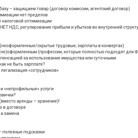
азу – защищаем товар (договор комиссии, агентский договор)
имизации нет пределов
б налоговой оптимизации
НЕТ НДС, регулирование прибыли и убытков во внутренней структу
0 (неоформленные/скрытые трудовые, зарплаты в конвертах)
(не)оформленным (профессии, которые полностью подходят для 
мпенсацией за использование имущества или суточными
как не быть зарплате?
+ легализация «сотрудников»
 и «непрофильные» услуги
рвички?
(вместо аренды — хранение)!
о в договоре
, а замена
– полезные подсказки