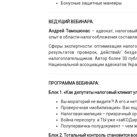
Бонусные защитные маневры
ВЕДУЩИЙ ВЕБИНАРА:
Андрей Тамошюнас
– адвокат, налоговый
опыт в области налогообложения составляе
Сферы экспертности: оптимизация налог
результатов проверок, действий/ безд
налогоплательщиков. Автор более 30 пуб
Национальной ассоциации адвокатов Украин
ПРОГРАММА ВЕБИНАРА:
Блок 1. «Как депутаты налоговый климат 
Вы мораторий не видите?! А его и нет
Проверочная «мобилизация»: Вас еще
Налоговая милиция – призрачный ор
Война пересорту: а ТЫ уже «заКОДи
Полупервичка-полудокумент – чем же
Блок 2. Тотальный контроль становится вс