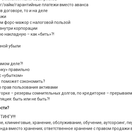
ог/займ/гарантийные платежи вместо аванса
в договоре, то и на деле
ажи
ем форс-мажор с налоговой пользой
внутри корпорации
ю накладную – как «бить»?!
нной убыли
самом деле?!
чку» правильно
с «убытком»
з поможет сэкономить?
о прав пользования активами
торке – резервы сомнительных долгов, по кредиторке – прерываем
яция: быть или не быть?!
ости?
ТИНГУ!!!
, клининговые, хранение, обслуживание, обучение, аутсорсинг, пе
нда вместо хранения; ответственное хранение с правом продажи 