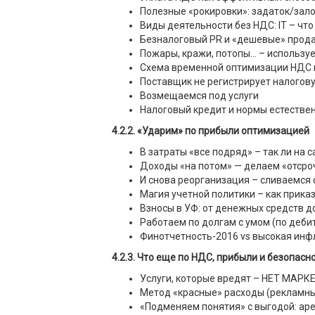
Полезные «рокировки»: задаток/зал
Виды деятельности без НДС: ІТ – что 
Безналоговый PR и «дешевые» прод
Пожары, кражи, потопы… – использу
Схема временной оптимизации НДС 
Поставщик не регистрирует налогову
Возмещаемся под услуги
Налоговый кредит и нормы естестве
4.2.2. «Ударим» по прибыли оптимизацией
В затраты «все подряд» – так ли на 
Доходы «на потом» — делаем «отсро
И снова реорганизация – сливаемся 
Магия учетной политики – как прика
Взносы в УФ: от денежных средств д
Работаем по долгам с умом (по деби
Финотчетность-2016 vs высокая инфл
4.2.3. Что еще по НДС, прибыли и безопасн
Услуги, которые вредят – НЕТ МАРКЕ
Метод «красные» расходы (рекламные
«Подменяем понятия» с выгодой: аре