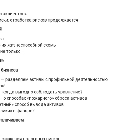
а «клиентов»
иски: отработка рисков продолжается
!
са
ния жизнеспособной схемы
 не только…
те
и бизнеса
» — разделяем активы с профильной деятельностью
но!
: когда выгодно соблюдать уравнение?
— о способах «пожарного» сброса активов
етный» способ вывода активов
изики» в фаворе?
реплачиваем
 снижения налоговых рисков