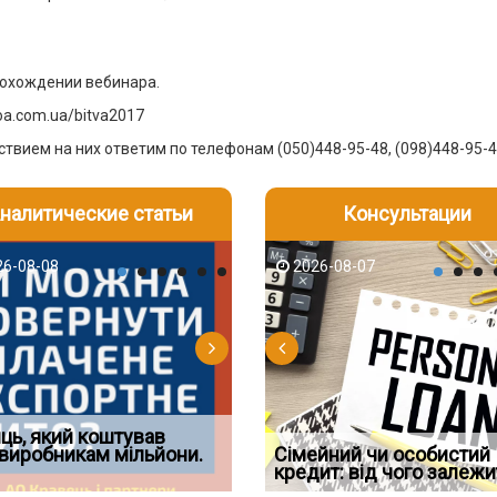
рохождении вебинара.
oa.com.ua/bitva2017
ствием на них ответим по телефонам (050)448-95-48, (098)448-95-4
налитические статьи
Консультации
-06
6-08-08
2026-08-05
2026-08-06
2026-08-07
2026-08-07
2026-07-30
д встановив для
ць, який коштував
Документи, на яких не
Огляд практики ВС від
Восьмий ААС факти
дування шкоди
виробникам мільйони.
Чи потрібна ФОП печатка у
проставляється апостиль:
Ростислава Кравця, що
Сімейний чи особистий
підтвердив, що ЦВ
2026 році: правила засто
пер
опублі
кредит: від чого залежи
скас