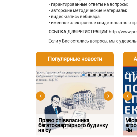
• гарантированные ответы на вопросы;
• авторские методические материалы;
• видео-запись вебинара;
• именное электронное свидетельство о п
ССЫЛКА ДЛЯ РЕГИСТРАЦИИ:
http://www.pr
Если у Вас остались вопросы, мы с удоволь
Популярные новости
А
2026-08-07
2026-08-03
2026-08
202
Право співвласника
ФУНДАМЕНТАЛЬНА
Якщо су
Міся
 але позика
багатоквартирного будинку
ПРОБЛЕМА «СУДОВОЇ
відшко
агро
 фраза «на
на су
ПРАКТИКИ», АБО ПР
наявніс
Чи