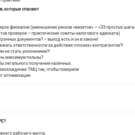
з практики
ов, которые спасают
рок фискалов (уменьшение рисков «визитов» — «33 простых шага»
ов проверок – практические советы налогового адвоката)
ронных документов? – выход есть и он в законе!
збежать ответственности за действия «плохих» контрагентов?!
и не стать уклонением?!
ечь максимум пользы?
бы легального получения наличных
оисхождение ТМЦ так, чтобы поверили
нт оптимизации
РЕ?
своего рабочего места;