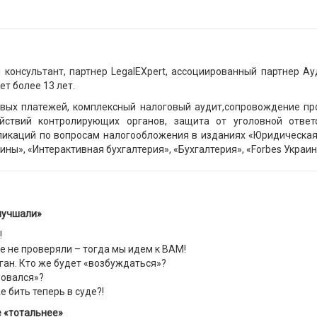
 консультант, партнер LegalEXpert, ассоциированный партнер А
т более 13 лет.
овых платежей, комплексный налоговый аудит,сопровождение пр
ействий контролирующих органов, защита от уголовной ответ
ликаций по вопросам налогообложения в изданиях «Юридическая 
ы», «Интерактивная бухгалтерия», «Бухгалтерия», «Forbes Украина
улучшали»
!
 не проверяли – тогда мы идем к ВАМ!
ган. Кто же будет «возбуждаться»?
ровался»?
 бить теперь в суде?!
е «тотальнее»