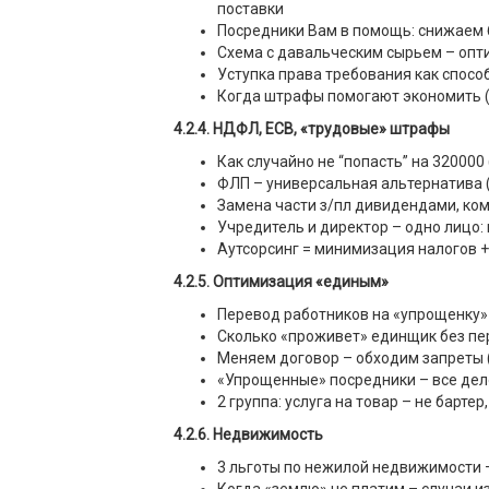
поставки
Посредники Вам в помощь: снижаем б
Схема с давальческим сырьем – опт
Уступка права требования как спосо
Когда штрафы помогают экономить (
4.2
.4. НДФЛ, ЕСВ, «трудовые» штрафы
Как случайно не “попасть” на 32000
ФЛП – универсальная альтернатива 
Замена части з/пл дивидендами, ко
Учредитель и директор – одно лицо: 
Аутсорсинг = минимизация налогов 
4.2.5. Оптимизация «единым»
Перевод работников на «упрощенку»
Сколько «проживет» единщик без пе
Меняем договор – обходим запреты 
«Упрощенные» посредники – все дел
2 группа: услуга на товар – не бартер
4.2.6. Недвижимость
3 льготы по нежилой недвижимости 