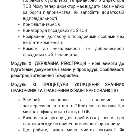
головного бухгалтера та фінансового директора
ТОВ. Чому тепер директор має віддати своє майно
за борги підприємства. Як запобігти додатковій
відповідальності.
Конфлікт інтересів.
Винагорода посадових осіб ТОВ.
Розірвання договору з посадовими особами без
виплати компенсації.
Вимоги до незалежності та доброчесності
посадових осіб Товариства.
Модуль X. ДЕРЖАВНА РЕЄСТРАЦІЯ - нові вимоги до
підготовки документів і зміни у процедурі. Особливості
реєстрації створення Товариства.
Модуль XI. ПРОЦЕДУРИ УКЛАДЕННЯ ЗНАЧНИХ
ПРАВОЧИНІВ ТА ПРАВОЧИНІВ ІЗ ЗАІНТЕРЕСОВАНІСТЮ.
Значний правочин та правочин із
заінтересованістю: що це? Критерії та ознаки. Що
можна зафіксувати в Статуті ТОВ.
Визначення органу для прийняття рішення про
надання згоди на вчинення значного правочину.
Що робити, якщо мало чистих активів? Як