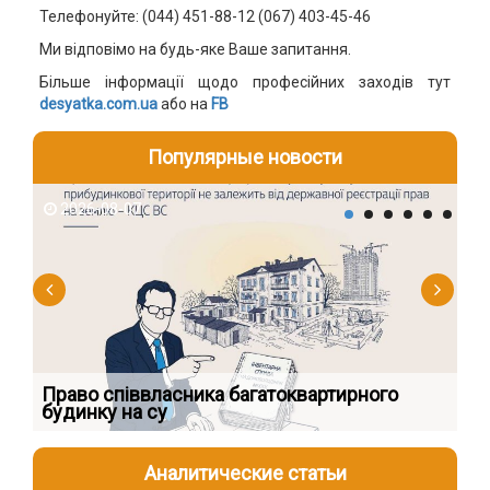
Телефонуйте: (044) 451-88-12 (067) 403-45-46
Ми відповімо на будь-яке Ваше запитання.
Більше інформації щодо професійних заходів тут
desyatka.com.ua
або на
FB
Популярные новости
2026-08-07
2
к
Право співвласника багатоквартирного
Як
будинку на су
шк
Аналитические статьи