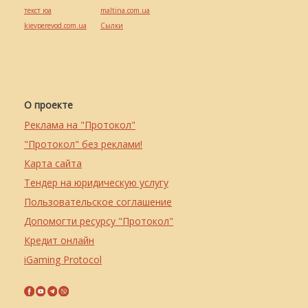
текст юа
maltina.com.ua
kievperevod.com.ua
Cылки
О проекте
Реклама на "Протокол"
"Протокол" без реклами!
Карта сайта
Тендер на юридическую услугу
Пользовательское соглашение
Допомогти ресурсу "Протокол"
Кредит онлайн
iGaming Protocol