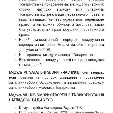
Товариства на придбання частки іншого учасника:
строки, наслідки відмови всіх учасників
Товариства від реалізації переважного права, в
яких випадках не застосовується переважне
право та чи можна обмежити його реалізацію
Статутом, як діяти у разі порушення переважного
права.
Новий імперативний порядок спадкування
корпоративних прав. Аналіз ризиків і переваги
для учасників ТОВ.
Нові правила виходу учасника з Товариства.
Виключення із складу учасників – в яких випадках
це можливо?
Модуль VI. ЗАГАЛЬНІ ЗБОРИ УЧАСНИКІВ.
Компетенція,
нові правила та порядок скликання і проведення
загальних зборів. Оформлення та підписання протоколу
загальних зборів учасників Товариства.
Модуль VII. НОВІ УМОВИ СТВОРЕННЯ ТА ВИКОРИСТАННЯ
НАГЛЯДОВОЇ РАДИ В ТОВ.
Кому потрібна Наглядова Рада в ТОВ.
Що визначати в Статуті ТОВ про Наглядову Раду.