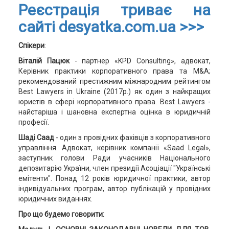
Реєстрація триває на
сайті desyatka.com.ua >>>
Спікери
:
Віталій Пацюк
- партнер «KPD Consulting», адвокат,
Керівник практики корпоративного права та M&A;
рекомендований престижним міжнародним рейтингом
Best Lawyers in Ukraine (2017р.) як один з найкращих
юристів в сфері корпоративного права. Best Lawyers -
найстаріша і шановна експертна оцінка в юридичній
професії.
Шаді Саад
- один з провідних фахівців з корпоративного
управління. Адвокат, керівник компанії «Saad Legal»,
заступник голови Ради учасників Національного
депозитарію України, член президії Асоціації "Українські
емітенти". Понад 12 років юридичної практики, автор
індивідуальних програм, автор публікацій у провідних
юридичних виданнях.
Про що будемо говорити: