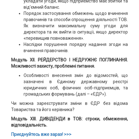
укладати угоди, якщо підприємство має збитки та
від’ємний баланс.
Порядок застосування обмежень щодо вчинення
правочинів та способи спрощення діяльності ТОВ.
Як визначити максимальну суму угоди для
директора та як вийти із ситуації, якщо директор
«перевищив повноваження».
Наслідки порушення порядку надання згоди на
вчинення правочинів.
Модуль XII. РЕЙДЕРСТВО І НЕДРУЖНЄ ПОГЛИНАННЯ.
Можливості захисту, проблемні питання.
Особливості внесення змін до відомостей, що
зазначені в Єдиному державному реєстрі
юридичних осіб, фізичних осіб-підприємців, та
громадських формувань (далі – «ЄДР»).
Чи можна зареєструвати зміни в ЄДР без відома
Товариства та його керівника?
Модуль XIII. ДИВІДЕНДИ в ТОВ: строки, обмеження,
відповідальність.
Приєднуйтесь вже зараз!
>>>