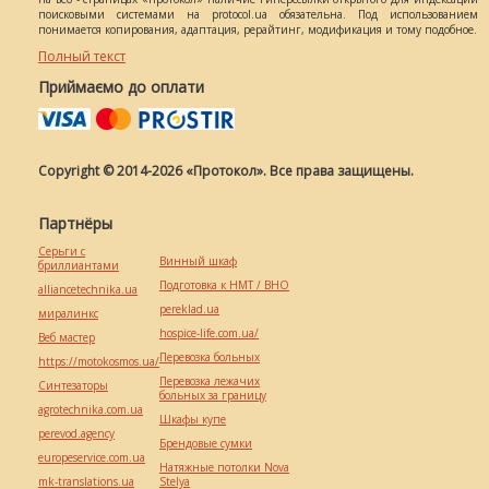
поисковыми системами на protocol.ua обязательна. Под использованием
понимается копирования, адаптация, рерайтинг, модификация и тому подобное.
Полный текст
Приймаємо до оплати
Copyright © 2014-2026 «Протокол». Все права защищены.
Партнёры
Серьги с
Винный шкаф
бриллиантами
Подготовка к НМТ / ВНО
alliancetechnika.ua
pereklad.ua
миралинкс
hospice-life.com.ua/
Веб мастер
Перевозка больных
https://motokosmos.ua/
Перевозка лежачих
Синтезаторы
больных за границу
agrotechnika.com.ua
Шкафы купе
perevod.agency
Брендовые сумки
europeservice.com.ua
Натяжные потолки Nova
mk-translations.ua
Stelya