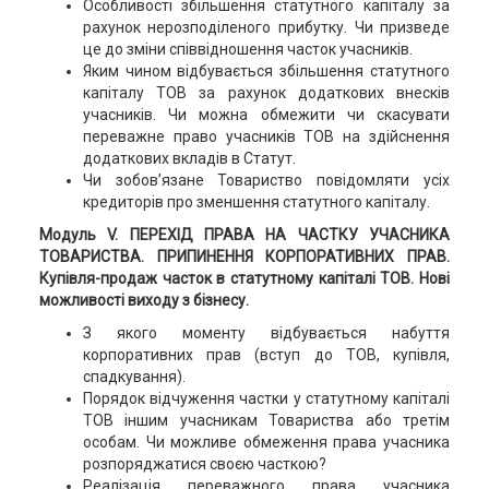
Особливості збільшення статутного капіталу за
рахунок нерозподіленого прибутку. Чи призведе
це до зміни співвідношення часток учасників.
Яким чином відбувається збільшення статутного
капіталу ТОВ за рахунок додаткових внесків
учасників. Чи можна обмежити чи скасувати
переважне право учасників ТОВ на здійснення
додаткових вкладів в Статут.
Чи зобов’язане Товариство повідомляти усіх
кредиторів про зменшення статутного капіталу.
Модуль V. ПЕРЕХІД ПРАВА НА ЧАСТКУ УЧАСНИКА
ТОВАРИСТВА. ПРИПИНЕННЯ КОРПОРАТИВНИХ ПРАВ.
Купівля-продаж часток в статутному капіталі ТОВ. Нові
можливості виходу з бізнесу.
З якого моменту відбувається набуття
корпоративних прав (вступ до ТОВ, купівля,
спадкування).
Порядок відчуження частки у статутному капіталі
ТОВ іншим учасникам Товариства або третім
особам. Чи можливе обмеження права учасника
розпоряджатися своєю часткою?
Реалізація переважного права учасника