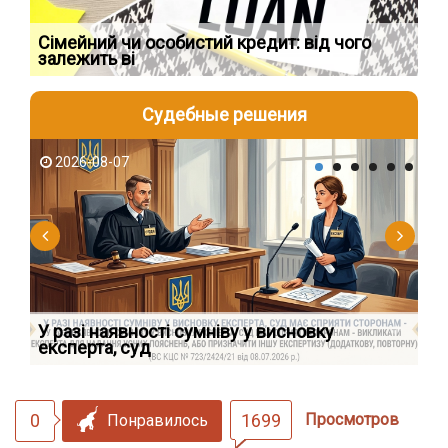
Сімейний чи особистий кредит: від чого
Пр
залежить ві
по
Судебные решения
2026-08-07
2
У разі наявності сумніву у висновку
Як
експерта, суд
вк
0
1699
Просмотров
Понравилось