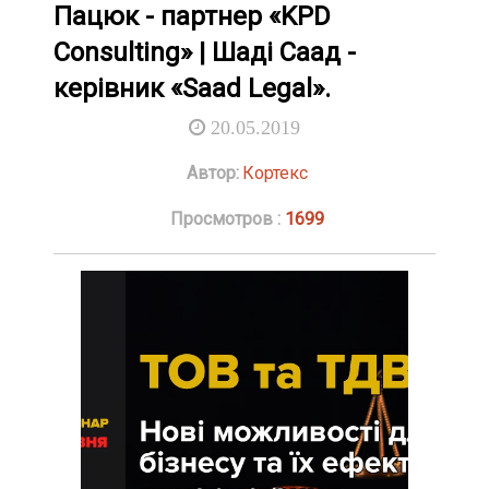
Пацюк - партнер «KPD
Consulting» | Шаді Саад -
керівник «Saad Legal».
20.05.2019
Автор:
Кортекс
Просмотров :
1699