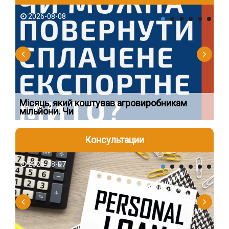
2026-08-08
2
Ї
Місяць, який коштував агровиробникам
Ог
мільйони. Чи
що
Консультации
2026-08-07
2