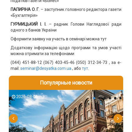
податків газети «Бізнес»
ПАПИРІНА О. Г
. – заступник головного редактора газети
«Бухгалтерія»
ГУРМИЦЬКИЙ І. І.
– радник Голови Наглядової ради
одного з банків України
Оформити заявку на участь в семінарі можна тут
Додаткову інформацію щодо програми та умов участі
можна отримати за телефонами
(044) 451-88-12 (067) 403-45-46 (050) 312-34-73 , за e-
mail:
seminar@desyatka.com.ua
, або
тут
.
Популярные новости
2026-08-06
2