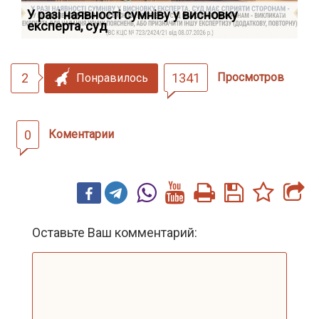
У разі наявності сумніву у висновку
Як
експерта, суд
вк
2
1341
Просмотров
Понравилось
0
Коментарии
Оставьте Ваш комментарий: