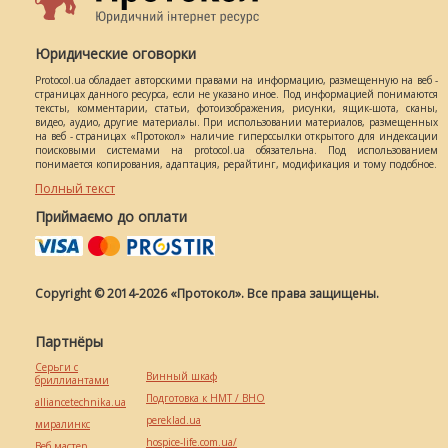
Юридические оговорки
Protocol.ua обладает авторскими правами на информацию, размещенную на веб -
страницах данного ресурса, если не указано иное. Под информацией понимаются
тексты, комментарии, статьи, фотоизображения, рисунки, ящик-шота, сканы,
видео, аудио, другие материалы. При использовании материалов, размещенных
на веб - страницах «Протокол» наличие гиперссылки открытого для индексации
поисковыми системами на protocol.ua обязательна. Под использованием
понимается копирования, адаптация, рерайтинг, модификация и тому подобное.
Полный текст
Приймаємо до оплати
Copyright © 2014-2026 «Протокол». Все права защищены.
Партнёры
Серьги с
Винный шкаф
бриллиантами
Подготовка к НМТ / ВНО
alliancetechnika.ua
pereklad.ua
миралинкс
hospice-life.com.ua/
Веб мастер