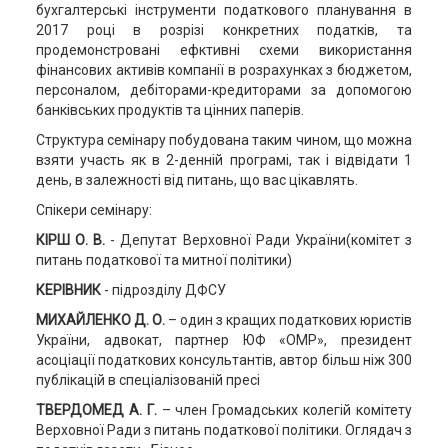
бухгалтерські інструменти податкового планування в
2017 році в розрізі конкретних податків, та
продемонстровані ефктивні схеми використання
фінансових активів компанії в розрахунках з бюджетом,
персоналом, дебіторами-кредиторами за допомогою
банківських продуктів та цінних паперів.
Структура семінару побудована таким чином, що можна
взяти участь як в 2-денній програмі, так і відвідати 1
день, в залежності від питань, що вас цікавлять.
Спікери семінару:
КІРШ О. В.
- Депутат Верховної Ради України(комітет з
питань податкової та митної політики)
КЕРІВНИК
- підрозділу ДФСУ
МИХАЙЛЕНКО Д. О.
– один з кращих податкових юристів
України, адвокат, партнер ЮФ «OMP», президент
асоціації податкових консультантів, автор більш ніж 300
публікацій в спеціалізованій пресі
ТВЕРДОМЕД А. Г.
– член Громадських колегій комітету
Верховної Ради з питань податкової політики. Оглядач з