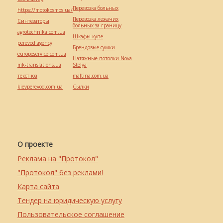
Перевозка больных
https://motokosmos.ua/
Перевозка лежачих
Синтезаторы
больных за границу
agrotechnika.com.ua
Шкафы купе
perevod.agency
Брендовые сумки
europeservice.com.ua
Натяжные потолки Nova
mk-translations.ua
Stelya
текст юа
maltina.com.ua
kievperevod.com.ua
Cылки
О проекте
Реклама на "Протокол"
"Протокол" без реклами!
Карта сайта
Тендер на юридическую услугу
Пользовательское соглашение