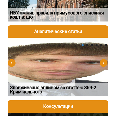
НБУ змінив правила примусового списання
Як
коштів: що
шк
Аналитические статьи
2026-08-04
2
Зловживання впливом за статтею 369-2
Пе
Кримінального
пі
Консультации