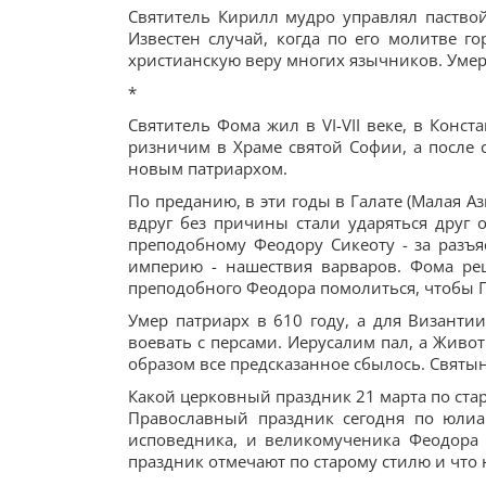
Святитель Кирилл мудро управлял паствой
Известен случай, когда по его молитве го
христианскую веру многих язычников. Умер
*
Святитель Фома жил в VI-VII веке, в Конс
ризничим в Храме святой Софии, а после с
новым патриархом.
По преданию, в эти годы в Галате (Малая А
вдруг без причины стали ударяться друг о
преподобному Феодору Сикеоту - за разъя
империю - нашествия варваров. Фома ре
преподобного Феодора помолиться, чтобы Г
Умер патриарх в 610 году, а для Византи
воевать с персами. Иерусалим пал, а Живо
образом все предсказанное сбылось. Свят
Какой церковный праздник 21 марта по ста
Православный праздник сегодня по юлиа
исповедника, и великомученика Феодора 
праздник отмечают по старому стилю и что н