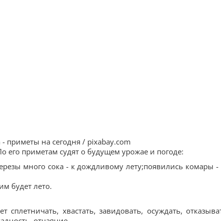
- приметы на сегодня / pixabay.com
По его приметам судят о будущем урожае и погоде:
березы много сока - к дождливому лету;появились комары -
им будет лето.
 сплетничать, хвастать, завидовать, осуждать, отказыва
адность, отчаяние.