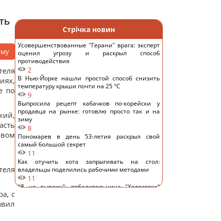
ть
Стрічка новин
Усовершенствованные "Герани" врага: эксперт
аму
оценил угрозу и раскрыл способ
противодействия
2
теля
В Нью-Йорке нашли простой способ снизить
иях,
температуру крыши почти на 25 °C
е по
9
Выпросила рецепт кабачков по-корейски у
продавца на рынке: готовлю просто так и на
кий,
зиму
асть
8
авом
Пономарев в день 53-летия раскрыл свой
самый большой секрет
11
Как отучить кота запрыгивать на стол:
теля
владельцы поделились рабочими методами
11
"Я не вывожу": победительница "Холостяка"
а, с
ошарашила признанием после свадьбы
авил
13
Известный украинский певец попал в ДТП в
Киеве и показал фото