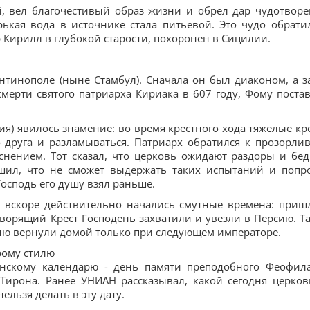
, вел благочестивый образ жизни и обрел дар чудотворе
рькая вода в источнике стала питьевой. Это чудо обрати
 Кирилл в глубокой старости, похоронен в Сицилии.
тантинополе (ныне Стамбул). Сначала он был диаконом, а з
мерти святого патриарха Кириака в 607 году, Фому поста
зия) явилось знамение: во время крестного хода тяжелые кр
 друга и разламываться. Патриарх обратился к прозорлив
снением. Тот сказал, что церковь ожидают раздоры и бед
шил, что не сможет выдержать таких испытаний и попр
осподь его душу взял раньше.
и вскоре действительно начались смутные времена: приш
творящий Крест Господень захватили и увезли в Персию. Т
ыню вернули домой только при следующем императоре.
рому стилю
нскому календарю - день памяти преподобного Феофила
Тирона. Ранее УНИАН рассказывал, какой сегодня церко
ельзя делать в эту дату.