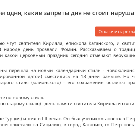
егодня, какие запреты дня не стоит наруша
Отключить рекл
 чтут святителя Кирилла, епископа Катанского, и святи
 В народе день прозвали Фомин. Рассказываем о традиц
 и какой церковный праздник сегодня отмечают верующи
ины перешла на новый календарный стиль - новоюлианс
сированной датой) сместились на 13 дней раньше. Но ч
рого стиля (юлианского) - его сохранение остается пр
не по новому стилю
по старому стилю) - день памяти святителя Кирилла и святи
Турция) и жил в І-ІІ веках. Он был учеником апостола Петр
они приехали на Сицилию, в город Катанию, то Петр пост