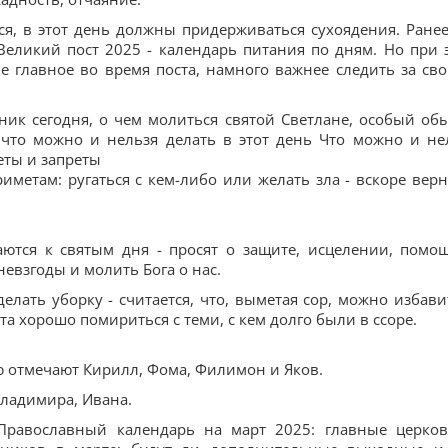
тся, в этот день должны придерживаться сухоядения. Ране
Великий пост 2025 - календарь питания по дням. Но при 
е главное во время поста, намного важнее следить за св
ник сегодня, о чем молиться святой Светлане, особый об
 что можно и нельзя делать в этот день Что можно и не
еты и запреты
иметам: ругаться с кем-либо или желать зла - вскоре верн
ются к святым дня - просят о защите, исцелении, помо
евзгоды и молить Бога о нас.
елать уборку - считается, что, выметая сор, можно избави
та хорошо помириться с теми, с кем долго были в ссоре.
 отмечают Кирилл, Фома, Филимон и Яков.
Владимира, Ивана.
и:Православный календарь на март 2025: главные церко