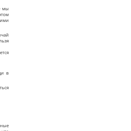
е мы
этом
оими
ычай
льзя
ется
щи в
ться
вные