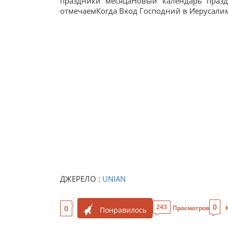
праздники месяцаНовый календарь праз
отмечаемКогда Вход Господний в Иерусалим
ДЖЕРЕЛО :
UNIAN
0
243
0
Просмотров
Понравилось