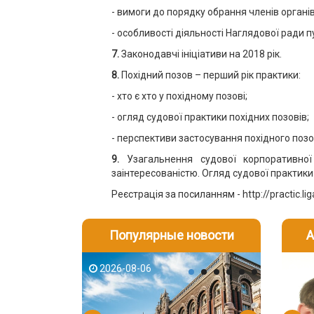
- вимоги до порядку обрання членів органі
- особливості діяльності Наглядової ради 
7.
Законодавчі ініціативи на 2018 рік.
8.
Похідний позов – перший рік практики:
- хто є хто у похідному позові;
- огляд судової практики похідних позовів;
- перспективи застосування похідного позо
9.
Узагальнення судової корпоративної
заінтересованістю. Огляд судової практики
Реєстрація за посиланням - http://practic.l
Популярные новости
А
2026-08-06
2026-08-03
2026-08
202