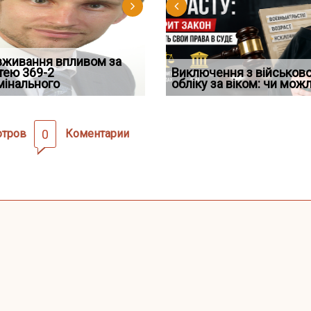
д встановив для
вживання впливом за
Особливості захисту у
Документи, на яких не
Переоформлення
Восьмий ААС факти
дування шкоди
тею 369-2
кримінальному
проставляється апостиль:
відстрочки за іншою
Виключення з військов
підтвердив, що ЦВ
мінального
провадженні: я
пер
підставою: нов
обліку за віком: чи мож
скас
отров
0
Коментарии