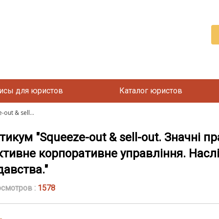
исы для юристов
Каталог юристов
out & sell...
ктикум "Squeeze-out & sell-out. Значні 
ктивне корпоративне управління. Насл
авства."
смотров :
1578