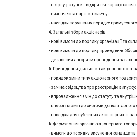
- ескроу-рахунок - відкриття, зарахування, 
- визначення вартості викупу;
- наслідки порушення порядку примусового 
4.
Загальні збори акціонерів:
- нові вимоги до порядку організації та скл
- нові вимоги до порядку проведення Зборі
- детальний алгоритм проведення загальних
5
. Приведення діяльності акціонерного то
- порядок зміни типу акціонерного товарис
- заміна свідоцтва про реєстрацію випуску;
- впровадження змін до статуту та внутріш
- внесення змін до системи депозитарного о
- наслідки для публічних акціонерних товар
6
. Формування органів акціонерного товар
- вимоги до порядку висунення кандидатів 