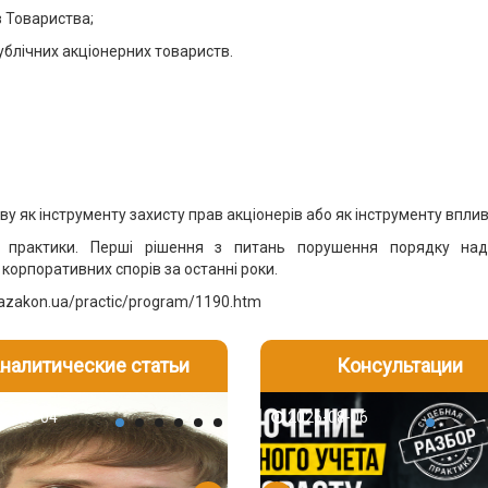
в Товариства;
публічних акціонерних товариств.
ву як інструменту захисту прав акціонерів або як інструменту впли
 практики. Перші рішення з питань порушення порядку над
 корпоративних спорів за останні роки.
igazakon.ua/practic/program/1190.htm
налитические статьи
Консультации
-06
6-08-04
2026-08-05
2026-08-06
2026-08-04
2026-08-06
2026-07-30