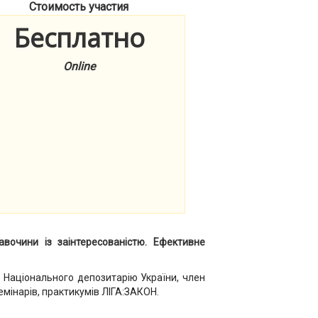
Стоимость участия
Бесплатно
Online
авочини із заінтересованістю. Ефективне
в Національного депозитарію України, член
емінарів, практикумів ЛІГА:ЗАКОН.