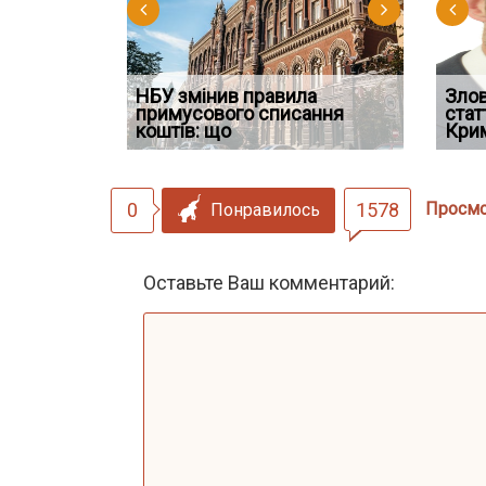
НБУ змінив правила
Водії можуть отримати
Якщо су
Зло
 ефективним
примусового списання
компенсацію за незаконні
відшко
стат
сту речових
коштів: що
дії
наявніс
Кри
0
1578
Просм
Понравилось
Оставьте Ваш комментарий: