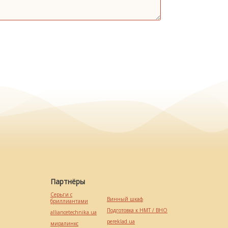
Партнёры
Серьги с
Винный шкаф
бриллиантами
Подготовка к НМТ / ВНО
alliancetechnika.ua
pereklad.ua
миралинкс