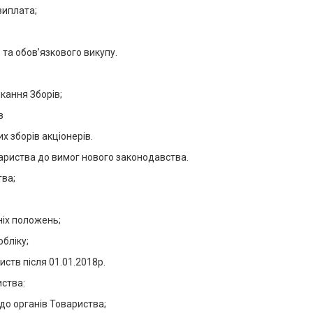
виплата;
та обов’язкового викупу.
икання Зборів;
в
 зборів акціонерів.
вариства до вимог нового законодавства.
тва;
ніх положень;
бліку;
иств після 01.01.2018р.
иства:
до органів Товариства;