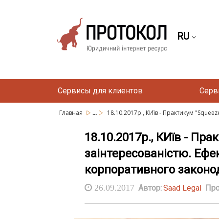
RU
Сервисы для клиентов
Серв
...
Главная
18.10.2017р., КИїв - Практикум "Squeeze-
18.10.2017р., КИїв - Пра
заінтересованістю. Ефе
корпоративного законод
26.09.2017
Автор:
Saad Legal
Про