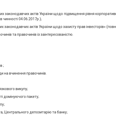
яких законодавчих актів України щодо підвищення рівня корпоратив
 чинності 04.06.2017р.);
их законодавчих актів України щодо захисту прав інвесторів» (повні
чинів та правочинів із заінтересованістю.
в ;
ди на вчинення правочинів.
язкового викупу;
ті домінуючого пакету;
пу;
та, Центрального депозитарію та банку;