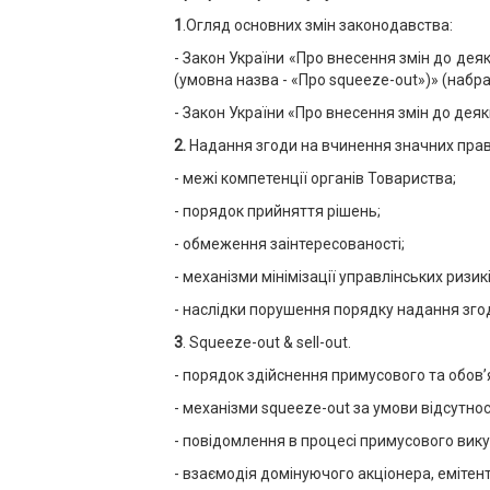
1
.Огляд основних змін законодавства:
- Закон України «Про внесення змін до де
(умовна назва - «Про squeeze-out»)» (набрав
- Закон України «Про внесення змін до деяк
2.
Надання згоди на вчинення значних право
- межі компетенції органів Товариства;
- порядок прийняття рішень;
- обмеження заінтересованості;
- механізми мінімізації управлінських ризикі
- наслідки порушення порядку надання зго
3
. Squeeze-out & sell-out.
- порядок здійснення примусового та обов’
- механізми squeeze-out за умови відсутнос
- повідомлення в процесі примусового вику
- взаємодія домінуючого акціонера, емітен