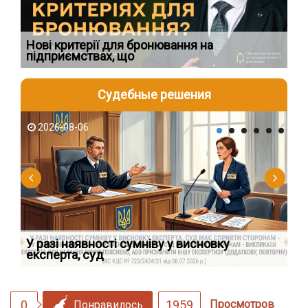
Нові критерії для бронювання на
Ви
підприємствах, що
по
Судебные решения
2026-08-06
2
У разі наявності сумніву у висновку
Як
експерта, суд
вк
0
1959
Просмотров
Понравилось