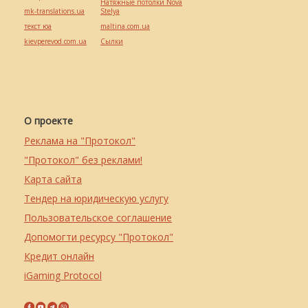
Натяжные потолки Nova
mk-translations.ua
Stelya
текст юа
maltina.com.ua
kievperevod.com.ua
Cылки
О проекте
Реклама на "Протокол"
"Протокол" без реклами!
Карта сайта
Тендер на юридическую услугу
Пользовательское соглашение
Допомогти ресурсу "Протокол"
Кредит онлайн
iGaming Protocol