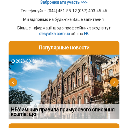
Забронювати участь >>>
Телефонуйте: (044) 451-88-12 (067) 403-45-46
Ми відповімо на будь-яке Ваше запитання.
Більше інформації щодо професійних заходів тут
desyatka.com.ua
або на
FB
Популярные новости
2026-08-06
2
НБУ змінив правила примусового списання
Як
коштів: що
шк