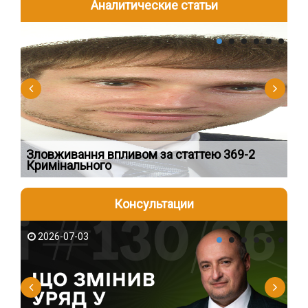
Аналитические статьи
2026-08-04
2
Зловживання впливом за статтею 369-2
Пе
Кримінального
пі
Консультации
2026-07-03
2