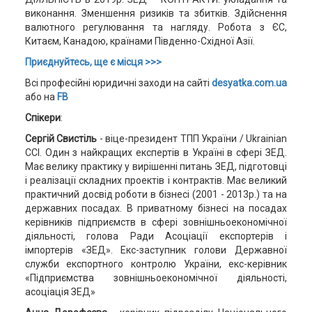
виконання. Зменшення ризиків та збитків. Здійснення
валютного регулювання та нагляду. Робота з ЄС,
Китаєм, Канадою, країнами Південно-Східної Азії.
Приєднуйтесь, ще є місця >>>
Всі професійні юридичні заходи на сайті
desyatka.com.ua
або на
FB
Спікери
:
Сергій Свистіль
- віце-президент ТПП України / Ukrainian
CCI. Один з найкращих експертів в Україні в сфері ЗЕД.
Має велику практику у вирішенні питань ЗЕД, підготовці
і реалізації складних проектів і контрактів. Має великий
практичний досвід роботи в бізнесі (2001 - 2013р.) та на
державних посадах. В приватному бізнесі на посадах
керівників підприємств в сфері зовнішньоекономічної
діяльності, голова Ради Асоціації експортерів і
імпортерів «ЗЕД». Екс-заступник голови Державної
служби експортного контролю України, екс-керівник
«Підприємства зовнішньоекономічної діяльності,
асоціація ЗЕД»