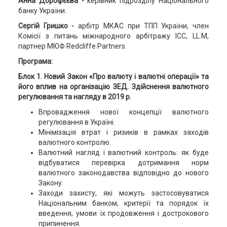
Анна Дорофєєва -
керівник підрозділу Національного
банку України.
Сергій Гришко -
арбітр МКАС при ТПП України, член
Комісії з питань міжнародного арбітражу ICC, LL.M,
партнер МЮФ Redcliffe Partners.
Програма:
Блок 1. Новий Закон «Про валюту і валютні операції» та
його вплив на організацію ЗЕД. Здійснення валютного
регулювання та нагляду в 2019 р.
Впровадження нової концепції валютного
регулювання в Україні.
Мінімізація втрат і ризиків в рамках заходів
валютного контролю.
Валютний нагляд і валютний контроль: як буде
відбуватися перевірка дотримання норм
валютного законодавства відповідно до нового
Закону.
Заходи захисту, які можуть застосовуватися
Національним банком, критерії та порядок їх
введення, умови їх продовження і дострокового
припинення.