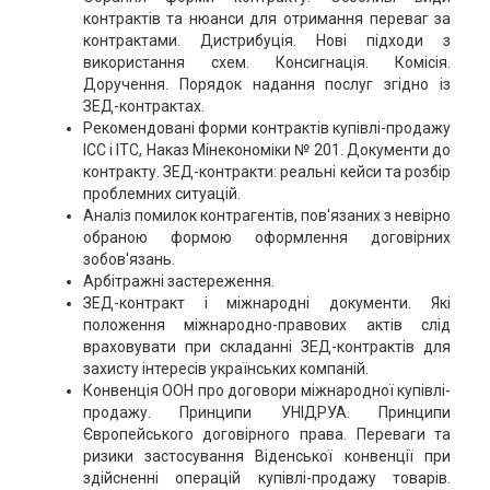
контрактів та нюанси для отримання переваг за
контрактами. Дистрибуція. Нові підходи з
використання схем. Консигнація. Комісія.
Доручення. Порядок надання послуг згідно із
ЗЕД-контрактах.
Рекомендовані форми контрактів купівлі-продажу
ICC і ITC, Наказ Мінекономіки № 201. Документи до
контракту. ЗЕД-контракти: реальні кейси та розбір
проблемних ситуацій.
Аналіз помилок контрагентів, пов'язаних з невірно
обраною формою оформлення договірних
зобов'язань.
Арбітражні застереження.
ЗЕД-контракт і міжнародні документи. Які
положення міжнародно-правових актів слід
враховувати при складанні ЗЕД-контрактів для
захисту інтересів українських компаній.
Конвенція ООН про договори міжнародної купівлі-
продажу. Принципи УНІДРУА. Принципи
Європейського договірного права. Переваги та
ризики застосування Віденської конвенції при
здійсненні операцій купівлі-продажу товарів.