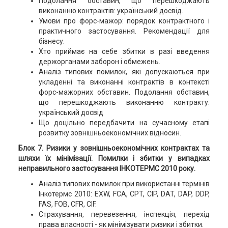
Подолання обставин, що перешкоджають
виконанню контрактів: український досвід.
Умови про форс-мажор: порядок контрактного і
практичного застосування. Рекомендації для
бізнесу.
Хто приймає на себе збитки в разі введення
держорганами заборон і обмежень.
Аналіз типових помилок, які допускаються при
укладенні та виконанні контрактів в контексті
форс-мажорних обставин. Подолання обставин,
що перешкоджають виконанню контракту:
український досвід
Що доцільно передбачити на сучасному етапі
розвитку зовнішньоекономічних відносин.
Блок 7. Ризики у зовнішньоекономічних контрактах та
шляхи їх мінімізації. Помилки і збитки у випадках
неправильного застосування ІНКОТЕРМС 2010 року.
Аналіз типових помилок при використанні термінів
Інкотермс 2010: EXW, FCA, CPT, CIP, DAT, DAP, DDP,
FAS, FOB, CFR, CIF.
Страхування, перевезення, інспекція, перехід
права власності - як мінімізувати ризики і збитки.