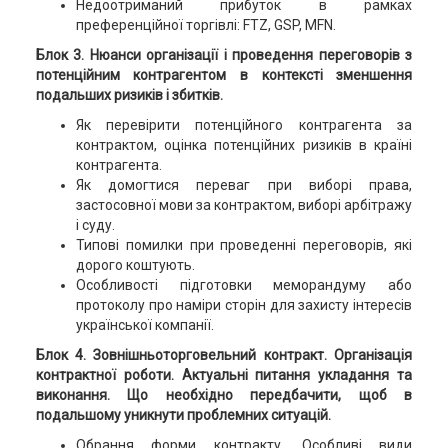
Недоотриманий прибуток в рамках
преференційної торгівлі: FTZ, GSP, MFN.
Блок 3. Нюанси організації і проведення переговорів з
потенційним контрагентом в контексті зменшення
подальших ризиків і збитків.
Як перевірити потенційного контрагента за
контрактом, оцінка потенційних ризиків в країні
контрагента.
Як домогтися переваг при виборі права,
застосовної мови за контрактом, виборі арбітражу
і суду.
Типові помилки при проведенні переговорів, які
дорого коштують.
Особливості підготовки меморандуму або
протоколу про наміри сторін для захисту інтересів
української компанії.
Блок 4. Зовнішньоторговельний контракт. Організація
контрактної роботи. Актуальні питання укладання та
виконання. Що необхідно передбачити, щоб в
подальшому уникнути проблемних ситуацій.
Обрання форми контракту. Особливі види