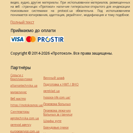
видео, аудио, другие материалы. При использовании материалов, размещенных
на веб - страницах «Протокол» наличие гиперссылки открытого для индексации
поисковыми системами на protocol.ua обязательна. Под использованием
понимается копирования, адаптация, рерайтинг, модификация и тому подобное.
Полный текст
Приймаємо до оплати
Copyright © 2014-2026 «Протокол». Все права защищены.
Партнёры
Серьги с
Винный шкаф
бриллиантами
Подготовка к НМТ / ВНО
alliancetechnika.ua
pereklad.ua
миралинкс
hospice-life.com.ua/
Веб мастер
Перевозка больных
https://motokosmos.ua/
Перевозка лежачих
Синтезаторы
больных за границу
agrotechnika.com.ua
Шкафы купе
perevod.agency
Брендовые сумки
europeservice.com.ua