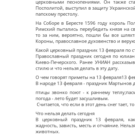
церковными песнопениями. Он также ст
Посполитой, выступил в защиту Украинско
папскому престолу.
На Соборе в Бересте 1596 году король По
Римский пытались переубедить князя на с
то за ним, вероятно, пошли бы все шлях
Короны, православное духовенство и веру
Какой церковный праздник 13 февраля по с
Православный праздник сегодня по юлианс
Киево-Печерского. Ранее УНИАН рассказы
стилю и что нельзя делать в эту дату.
О чем говорят приметы на 13 февраля13 февр
В народе 13 февраля - праздник Мартынов д
птицы звонко поют - к раннему теплу;пас
погода - лето будет засушливым.
Считается, что если в этот день снег тает, т
Что нельзя делать сегодня
В церковный праздник 13 февраля, ка
жадность, зависть, месть и отчаяние. Нель
животных.