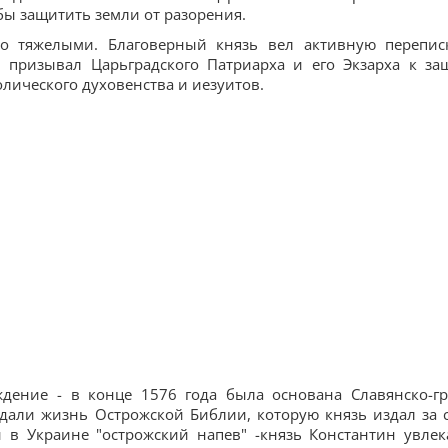
обы защитить земли от разорения.
о тяжелыми. Благоверный князь вел активную перепис
 призывал Царьградского Патриарха и его Экзарха к за
лического духовенства и иезуитов.
дение - в конце 1576 года была основана Славянско-гр
 дали жизнь Острожской Библии, которую князь издал за 
й в Украине "острожский напев" -князь Константин увлек