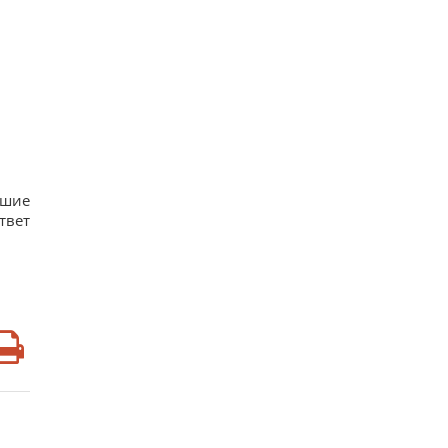
ьшие
твет