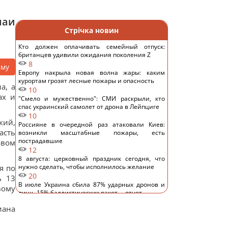
чаи
Стрічка новин
Кто должен оплачивать семейный отпуск:
британцев удивили ожидания поколения Z
8
аму
Европу накрыла новая волна жары: каким
курортам грозят лесные пожары и опасность
а, а
10
ах и
"Смело и мужественно": СМИ раскрыли, кто
спас украинский самолет от дрона в Лейпциге
10
кий,
Россияне в очередной раз атаковали Киев:
асть
возникли масштабные пожары, есть
пострадавшие
авом
12
8 августа: церковный праздник сегодня, что
нужно сделать, чтобы исполнилось желание
я по
20
ь 13
В июле Украина сбила 87% ударных дронов и
вому
лишь 15% баллистических ракет, – отчет
15
иана
РФ будет платить Украине по $20 млрд в год:
экономист оценил реальный механизм
репараций