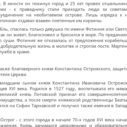
 В юности он покинул город и 25 лет провел отшельник
сами - к праведнику стали приходить люди за совета
 уединение на необитаемом острове. Лишь изредка к 
ртиниан отдавал взамен плетенные им корзины.
бль, спаслась только девушка по имени Фотиния или Светл
как он живет, благословил и бросился в море. По преданию
 суши. Фотиния же отказалась от предложения корабель
ве добродетельную жизнь в молитве и строгом посте. Марти
лужбе в храме.
акже благоверного князя Константина Острожского, защит
етеля Церкви.
 младшим сыном князя Константина Ивановича Острожск
в XVI века. Родился в 1527 году, воспитывала его мама
 великий князь Литовский признал его совершеннолетни
имущества, а после смерти княжеской родственницы Беаты
ился на Софии Тарнавской и получил также имения в Запа
строг - с этого города в начале 70-х годов XVI века нача
ождение. Князь занимался церковными и образователь