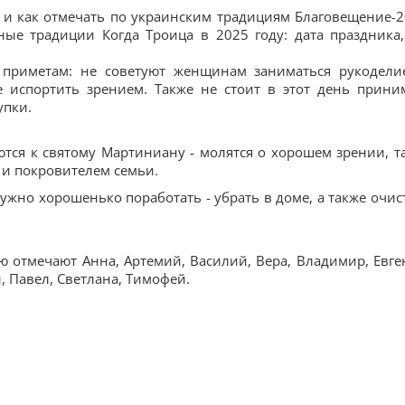
а и как отмечать по украинским традициям Благовещение-2
ные традиции Когда Троица в 2025 году: дата праздника,
 приметам: не советуют женщинам заниматься рукодели
е испортить зрением. Также не стоит в этот день прини
упки.
тся к святому Мартиниану - молятся о хорошем зрении, т
 и покровителем семьи.
но хорошенько поработать - убрать в доме, а также очис
 отмечают Анна, Артемий, Василий, Вера, Владимир, Евге
, Павел, Светлана, Тимофей.