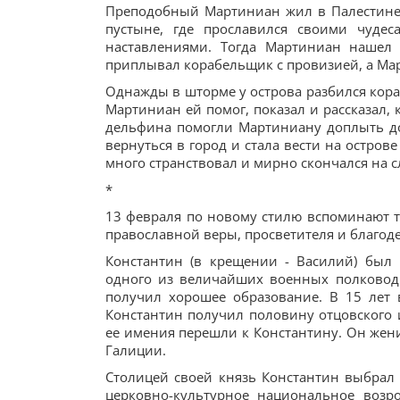
Преподобный Мартиниан жил в Палестине.
пустыне, где прославился своими чуде
наставлениями. Тогда Мартиниан нашел
приплывал корабельщик с провизией, а Ма
Однажды в шторме у острова разбился кора
Мартиниан ей помог, показал и рассказал, 
дельфина помогли Мартиниану доплыть до
вернуться в город и стала вести на остро
много странствовал и мирно скончался на с
*
13 февраля по новому стилю вспоминают т
православной веры, просветителя и благод
Константин (в крещении - Василий) был
одного из величайших военных полководце
получил хорошее образование. В 15 лет
Константин получил половину отцовского 
ее имения перешли к Константину. Он жен
Галиции.
Столицей своей князь Константин выбрал О
церковно-культурное национальное возр