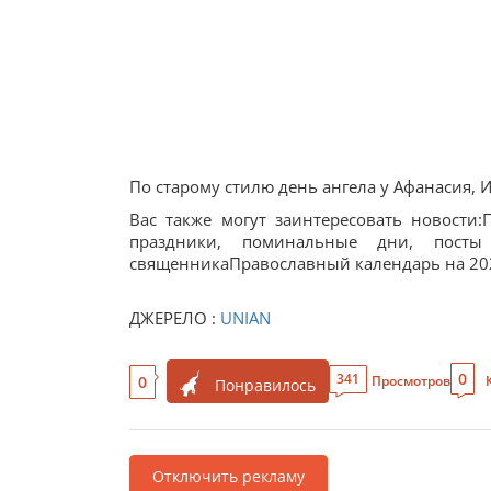
По старому стилю день ангела у Афанасия, 
Вас также могут заинтересовать новост
праздники, поминальные дни, посты
священникаПравославный календарь на 2025
ДЖЕРЕЛО :
UNIAN
0
341
0
Просмотров
Понравилось
Отключить рекламу