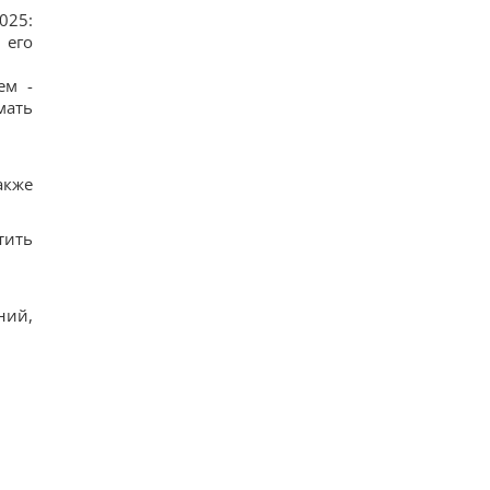
025:
 его
ем -
мать
акже
тить
ний,