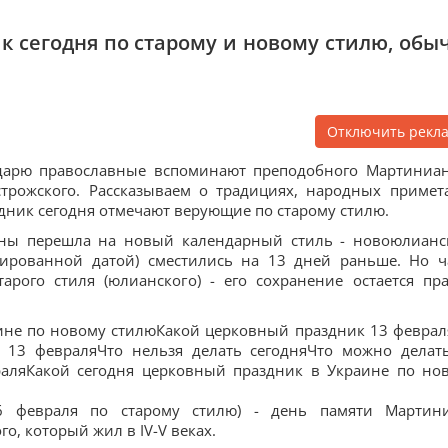
к сегодня по старому и новому стилю, обы
Отключить рекл
дарю православные вспоминают преподобного Мартиниан
строжского. Рассказываем о традициях, народных примет
здник сегодня отмечают верующие по старому стилю.
ины перешла на новый календарный стиль - новоюлианс
сированной датой) сместились на 13 дней раньше. Но ч
рого стиля (юлианского) - его сохранение остается пр
ине по новому стилюКакой церковный праздник 13 феврал
 13 февраляЧто нельзя делать сегодняЧто можно делат
раляКакой сегодня церковный праздник в Украине по но
6 февраля по старому стилю) - день памяти Мартин
о, который жил в IV-V веках.