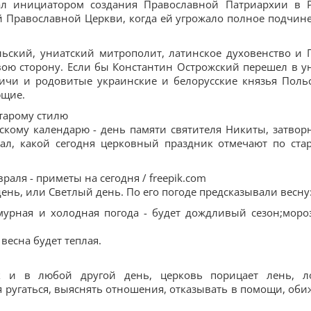
ал инициатором создания Православной Патриархии в 
й Православной Церкви, когда ей угрожало полное подчин
льский, униатский митрополит, латинское духовенство и 
вою сторону. Если бы Константин Острожский перешел в у
тичи и родовитые украинские и белорусские князья Поль
ющие.
тарому стилю
кому календарю - день памяти святителя Никиты, затвор
вал, какой сегодня церковный праздник отмечают по ста
аля - приметы на сегодня / freepik.com
ень, или Светлый день. По его погоде предсказывали весну
мурная и холодная погода - будет дождливый сезон;моро
о весна будет теплая.
к и в любой другой день, церковь порицает лень, л
зя ругаться, выяснять отношения, отказывать в помощи, оби