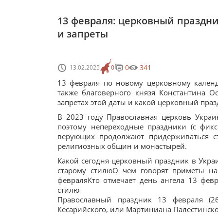
13 февраля: церковный праздни
и запреты
0
341
13.02.2025
0
13 февраля по новому церковному кален
также благоверного князя Константина О
запретах этой даты и какой церковный пра
В 2023 году Православная церковь Укра
поэтому непереходные праздники (с фик
верующих продолжают придерживаться ста
религиозных общин и монастырей.
Какой сегодня церковный праздник в Укра
старому стилюО чем говорят приметы на
февраляКто отмечает день ангела 13 фев
стилю
Православный праздник 13 февраля (2
Кесарийского, или Мартиниана Палестинског