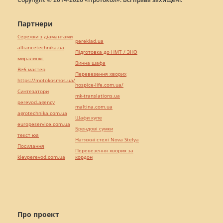
Партнери
Сережки з діамантами
pereklad.ua
alliancetechnika.ua
Підготовка до НМТ / ЗНО
миралинкс
Винна шафа
Веб мастер
Перевезення хворих
https://motokosmos.ua/
hospice-life.com.ua/
Синтезатори
mk-translations.ua
perevod.agency
maltina.com.ua
agrotechnika.com.ua
Шафи купе
europeservice.com.ua
Брендові сумки
текст юа
Натяжні стелі Nova Stelya
Посилання
Перевезення хворих за
kievperevod.com.ua
кордон
Про проект