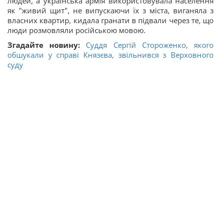
людей, а українська армія використовувала населення
як "живий щит", не випускаючи їх з міста, виганяла з
власних квартир, кидала гранати в підвали через те, що
люди розмовляли російською мовою.
Згадайте новину:
Суддя Сергій Стороженко, якого
обшукали у справі Князєва, звільнився з Верховного
суду