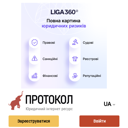
UA
Зареєструватися
Ввійти