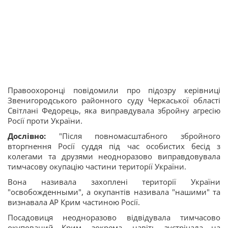
Правоохоронці повідомили про підозру керівниці
Звенигородського районного суду Черкаської області
Світлані Федорець, яка виправдувала збройну агресію
Росії проти України.
Дослівно:
"Після повномасштабного збройного
вторгнення Росії суддя під час особистих бесід з
колегами та друзями неодноразово виправдовувала
тимчасову окупацію частини території України.
Вона називала захоплені території України
"освобожденными", а окупантів називала "нашими" та
визнавала АР Крим частиною Росії.
Посадовиця неодноразово відвідувала тимчасово
окупований Крим, зокрема, навіть зустрічала на