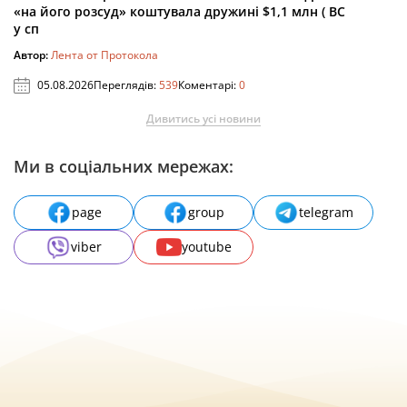
«на його розсуд» коштувала дружині $1,1 млн ( ВС
у сп
Автор:
Лента от Протокола
05.08.2026
Переглядів:
539
Коментарі:
0
Дивитись усі новини
Ми в соціальних мережах:
page
group
telegram
viber
youtube