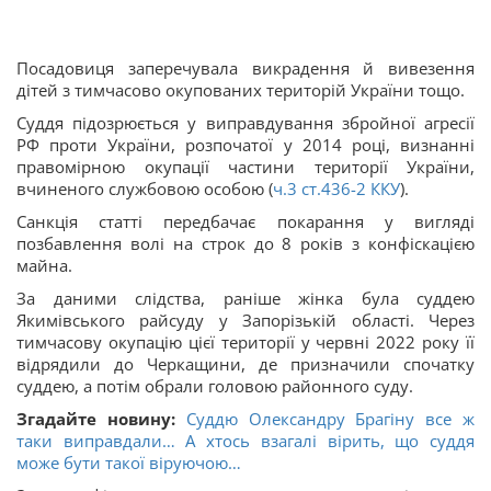
Посадовиця заперечувала викрадення й вивезення
дітей з тимчасово окупованих територій України тощо.
Суддя підозрюється у виправдування збройної агресії
РФ проти України, розпочатої у 2014 році, визнанні
правомірною окупації частини території України,
вчиненого службовою особою (
ч.3 ст.
436-2
ККУ
).
Санкція статті передбачає покарання у вигляді
позбавлення волі на строк до 8 років з конфіскацією
майна.
За даними слідства, раніше жінка була суддею
Якимівського райсуду у Запорізькій області. Через
тимчасову окупацію цієї території у червні 2022 року її
відрядили до Черкащини, де призначили спочатку
суддею, а потім обрали головою районного суду.
Згадайте новину:
Суддю Олександру Брагіну все ж
таки виправдали… А хтось взагалі вірить, що суддя
може бути такої віруючою…