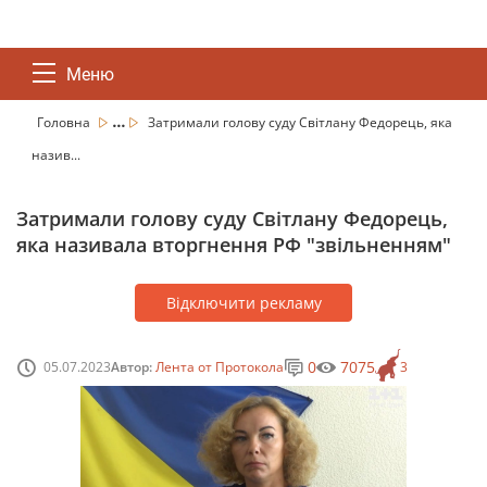
Меню
...
Головна
Затримали голову суду Світлану Федорець, яка
назив...
Затримали голову суду Світлану Федорець,
яка називала вторгнення РФ "звільненням"
Відключити рекламу
0
7075
05.07.2023
Автор:
Лента от Протокола
3