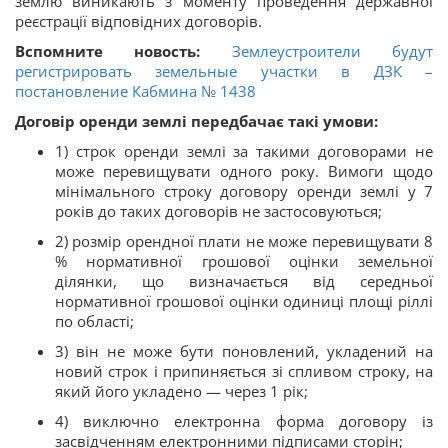
землю виникають з моменту проведення державної
реєстрації відповідних договорів.
Вспомните новость:
Землеустроители будут
регистрировать земельные участки в ДЗК –
постановление Кабмина № 1438
Договір оренди землі передбачає такі умови:
1) строк оренди землі за такими договорами не
може перевищувати одного року. Вимоги щодо
мінімального строку договору оренди землі у 7
років до таких договорів не застосовуються;
2) розмір орендної плати не може перевищувати 8
% нормативної грошової оцінки земельної
ділянки, що визначається від середньої
нормативної грошової оцінки одиниці площі ріллі
по області;
3) він не може бути поновлений, укладений на
новий строк і припиняється зі спливом строку, на
який його укладено — через 1 рік;
4) виключно електронна форма договору із
засвідченням електронними підписами сторін;