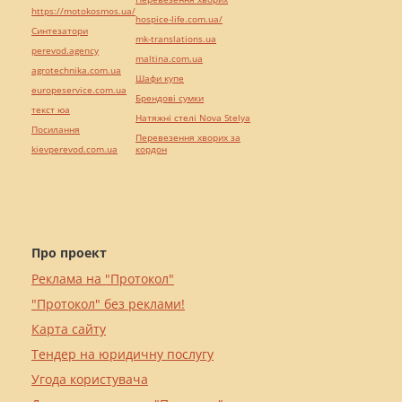
https://motokosmos.ua/
hospice-life.com.ua/
Синтезатори
mk-translations.ua
perevod.agency
maltina.com.ua
agrotechnika.com.ua
Шафи купе
europeservice.com.ua
Брендові сумки
текст юа
Натяжні стелі Nova Stelya
Посилання
Перевезення хворих за
kievperevod.com.ua
кордон
Про проект
Реклама на "Протокол"
"Протокол" без реклами!
Карта сайту
Тендер на юридичну послугу
Угода користувача