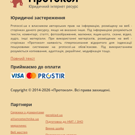
Юридичні застереження
Protocol.ua є власником авторських прав на інформацію, розміщену на веб -
сторінках даного ресурсу, якщо не вказано інше. Під інформацією розуміються
тексти, коментарі, статті, фотозображення, малюнки, ящик-шота, скани, відео,
аудіо, інші матеріали. При використанні матеріалів, розміщених на веб -
сторінках «Протокол» наявність гіперпосилання відкритого для індексації
пошуковими системами на protocol.ua обов`язкове. Під використанням
розуміється копіювання, адаптація, рерайтинг, модифікація тощо.
Повний текст
Приймаємо до оплати
Copyright © 2014-2026 «Протокол». Всі права захищені.
Партнери
Сережки з діамантами
pereklad.ua
alliancetechnika.ua
Підготовка до НМТ / ЗНО
миралинкс
Винна шафа
Веб мастер
Перевезення хворих