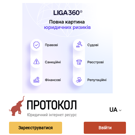
UA
Зареєструватися
Ввійти