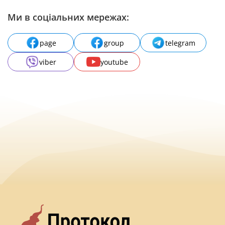
Ми в соціальних мережах:
page
group
telegram
viber
youtube