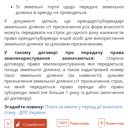
5) земельні торги щодо передачі земельної
ділянки в оренду не проводяться.
У документі ідеться, що орендарі/суборендарі
земельних ділянок с/г призначення усіх форм власності
можуть передавати на строк до одного року належне їм
право оренди/суборенди іншій особі для використання
земельної ділянки за цільовим призначенням.
У такому договорі про передачу права
землекористування зазначаються:
сторони
договору; право землекористування, яке передається;
площа земельної ділянки, а також кадастровий номер
такої земельної ділянки (за наявності); цільове
призначення земельної ділянки с/г призначення; строк,
на який передається право оренди або право
суборенди землі (не більше 1 року із датою закінчення
дії договору).
Згадайте новину:
Плата за землю у період дії воєнного
стану - ДПС України
0
2422
3
Переглядів
Коментарі
Сподобалося