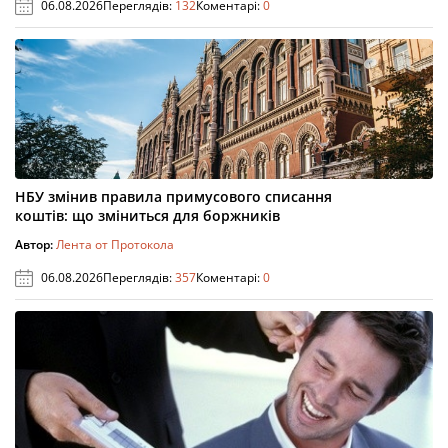
06.08.2026
Переглядів:
132
Коментарі:
0
НБУ змінив правила примусового списання
коштів: що зміниться для боржників
Автор:
Лента от Протокола
06.08.2026
Переглядів:
357
Коментарі:
0