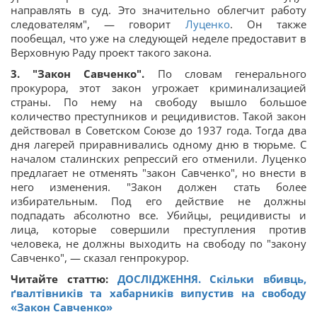
направлять в суд. Это значительно облегчит работу
следователям", — говорит
Луценко
. Он также
пообещал, что уже на следующей неделе предоставит в
Верховную Раду проект такого закона.
3. "Закон Савченко".
По словам генерального
прокурора, этот закон угрожает криминализацией
страны. По нему на свободу вышло большое
количество преступников и рецидивистов. Такой закон
действовал в Советском Союзе до 1937 года. Тогда два
дня лагерей приравнивались одному дню в тюрьме. С
началом сталинских репрессий его отменили. Луценко
предлагает не отменять "закон Савченко", но внести в
него изменения. "Закон должен стать более
избирательным. Под его действие не должны
подпадать абсолютно все. Убийцы, рецидивисты и
лица, которые совершили преступления против
человека, не должны выходить на свободу по "закону
Савченко", — сказал генпрокурор.
Читайте статтю:
ДОСЛІДЖЕННЯ. Скільки вбивць,
ґвалтівників та хабарників випустив на свободу
«Закон Савченко»