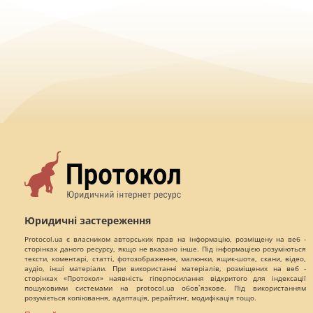
Юридичні застереження
Protocol.ua є власником авторських прав на інформацію, розміщену на веб -
сторінках даного ресурсу, якщо не вказано інше. Під інформацією розуміються
тексти, коментарі, статті, фотозображення, малюнки, ящик-шота, скани, відео,
аудіо, інші матеріали. При використанні матеріалів, розміщених на веб -
сторінках «Протокол» наявність гіперпосилання відкритого для індексації
пошуковими системами на protocol.ua обов`язкове. Під використанням
розуміється копіювання, адаптація, рерайтинг, модифікація тощо.