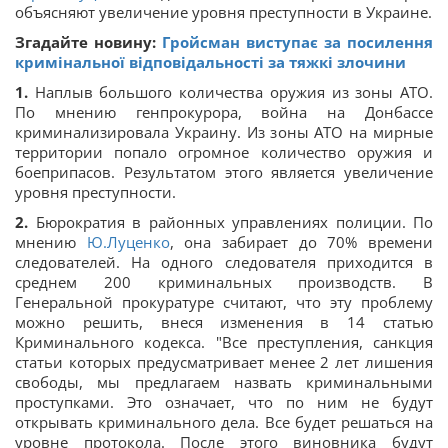
объясняют увеличение уровня преступности в Украине.
Згадайте новину:
Гройсман виступає за посилення
кримінальної відповідальності за тяжкі злочини
1.
Наплыв большого количества оружия из зоны АТО.
По мнению генпрокурора, война на Донбассе
криминализировала Украину. Из зоны АТО на мирные
территории попало огромное количество оружия и
боеприпасов. Результатом этого является увеличение
уровня преступности.
2.
Бюрократия в районных управлениях полиции. По
мнению
Ю.Луценко
, она забирает до 70% времени
следователей. На одного следователя приходится в
среднем 200 криминальных производств. В
Генеральной прокуратуре считают, что эту проблему
можно решить, внеся изменения в 14 статью
Криминального кодекса. "Все преступления, санкция
статьи которых предусматривает менее 2 лет лишения
свободы, мы предлагаем назвать криминальными
проступками. Это означает, что по ним не будут
открывать криминального дела. Все будет решаться на
уровне протокола. После этого виновника будут