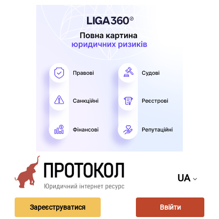
UA
Зареєструватися
Ввійти