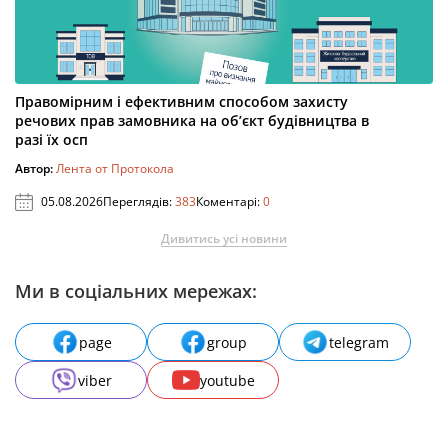
Правомірним і ефективним способом захисту
речових прав замовника на об’єкт будівництва в
разі їх осп
Автор:
Лента от Протокола
05.08.2026
Переглядів:
383
Коментарі:
0
Дивитись усі новини
Ми в соціальних мережах:
page
group
telegram
viber
youtube