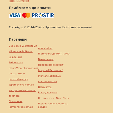
Повний текст
Приймаємо до оплати
Copyright © 2014-2026 «Протокол». Всі права захищені.
Партнери
Сережки з діамантами
pereklad.ua
alliancetechnika.ua
Підготовка до НМТ / ЗНО
миралинкс
Винна шафа
Веб мастер
Перевезення хворих
https://motokosmos.ua/
hospice-life.com.ua/
Синтезатори
mk-translations.ua
perevod.agency
maltina.com.ua
agrotechnika.com.ua
Шафи купе
europeservice.com.ua
Брендові сумки
текст юа
Натяжні стелі Nova Stelya
Посилання
Перевезення хворих за
kievperevod.com.ua
кордон