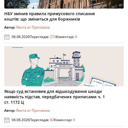
НБУ змінив правила примусового списання
коштів: що зміниться для боржників
Автор:
Лента от Протокола
06.08.2026
Переглядів:
274
Коментарі:
0
Якщо суд встановив для відшкодування шкоди
наявність підстав, передбачених приписами ч. 1
ст. 1172 Ц
Автор:
Лента от Протокола
06.08.2026
Переглядів:
82
Коментарі:
0